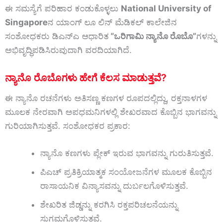
ಈ ಸಮಸ್ಯೆಗೆ ಪರಿಹಾರ ಕಂಡುಕೊಳ್ಳಲು
National University of
Singapore
ನ ಯಾಂಗ್ ಲೂ ಲಿನ್ ಮೆಡಿಕಲ್ ಕಾಲೇಜಿನ
ಸಂಶೋಧಕರು ಡಿಎನ್‌ಎ ಆಧಾರಿತ
“ಒರಿಗಾಮಿ ನ್ಯಾನೊ ರೊಬೊ”
ಗಳನ್ನು
ಅಭಿವೃದ್ಧಿಪಡಿಸಿರುವುದಾಗಿ ವರದಿಯಾಗಿದೆ.
ನ್ಯಾನೊ ರೊಬೊಗಳು ಹೇಗೆ ಕೆಲಸ ಮಾಡುತ್ತವೆ?
ಈ ನ್ಯಾನೊ ರಚನೆಗಳು ಅತಿಸಣ್ಣ ಕಣಗಳ ರೂಪದಲ್ಲಿದ್ದು, ರಕ್ತನಾಳಗಳ
ಮೂಲಕ ನೇರವಾಗಿ ಅಪಧಮನಿಗಳಲ್ಲಿ ಶೇಖರವಾದ ಕೊಬ್ಬಿನ ಭಾಗವನ್ನು
ಗುರಿಯಾಗಿಸುತ್ತವೆ. ಸಂಶೋಧಕರ ಪ್ರಕಾರ:
ನ್ಯಾನೊ ಕಣಗಳು ಪ್ಲೇಕ್ ಇರುವ ಭಾಗವನ್ನು ಗುರುತಿಸುತ್ತವೆ.
ಪಿಎಚ್ ಪ್ರತಿಕ್ರಿಯಾತ್ಮಕ ಸಂಯೋಜನೆಗಳ ಮೂಲಕ ಕೊಬ್ಬಿನ
ರಾಸಾಯನಿಕ ವಿನ್ಯಾಸವನ್ನು ದುರ್ಬಲಗೊಳಿಸುತ್ತವೆ.
ಶೇಖರಿತ ಜಿಡ್ಡನ್ನು ಕರಗಿಸಿ ರಕ್ತಪರಿಚಲನೆಯನ್ನು
ಸುಗಮಗೊಳಿಸುತ್ತವೆ.