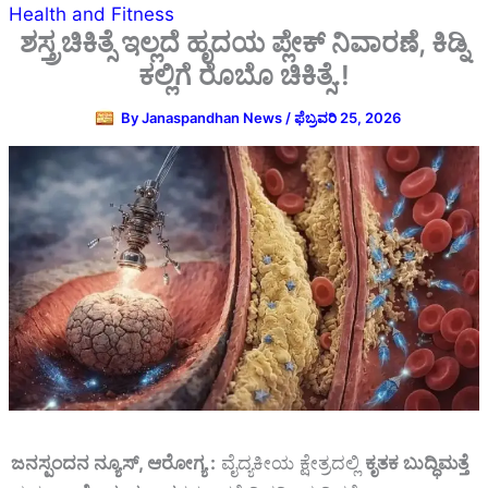
Health and Fitness
ಶಸ್ತ್ರಚಿಕಿತ್ಸೆ ಇಲ್ಲದೆ ಹೃದಯ ಪ್ಲೇಕ್ ನಿವಾರಣೆ, ಕಿಡ್ನಿ
ಕಲ್ಲಿಗೆ ರೊಬೊ ಚಿಕಿತ್ಸೆ.!
By
Janaspandhan News
/
ಫೆಬ್ರವರಿ 25, 2026
ಜನಸ್ಪಂದನ ನ್ಯೂಸ್‌, ಆರೋಗ್ಯ :
ವೈದ್ಯಕೀಯ ಕ್ಷೇತ್ರದಲ್ಲಿ
ಕೃತಕ ಬುದ್ಧಿಮತ್ತೆ