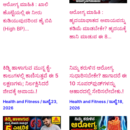
ಆರೋಗ್ಯ ಮಾಹಿತಿ : ಖಾಲಿ
ಆರೋಗ್ಯ ಮಾಹಿತಿ :
ಹೊಟ್ಟೆಯಲ್ಲಿ ಈ ನೀರು
ಹೃದಯಾಘಾತದ ಅಪಾಯವನ್ನು
ಕುಡಿಯುವುದರಿಂದ ಹೈ ಬಿಪಿ
ಕಡಿಮೆ ಮಾಡಬೇಕೇ? ಹೃದಯಕ್ಕೆ
(High BP)…
ಹಾನಿ ಮಾಡುವ ಈ 8…
ಕಿಡ್ನಿ ಹಾಳಾಗುವ ಮುನ್ನ ಕೈ-
ನಿಮ್ಮ ಕರುಳಿನ ಆರೋಗ್ಯ
ಕಾಲುಗಳಲ್ಲಿ ಕಾಣಿಸುತ್ತವೆ ಈ 5
ಸುಧಾರಿಸಬೇಕೇ? ಹಾಗಾದರೆ ಈ
ಲಕ್ಷಣಗಳು; ನಿರ್ಲಕ್ಷಿಸಿದರೆ
10 ಸೂಪರ್‌ಫುಡ್‌ಗಳನ್ನು
ಜೀವಕ್ಕೆ ಅಪಾಯ.!
ಆಹಾರದಲ್ಲಿ ಸೇರಿಸಲೇಬೇಕು.!
Health and Fitness
/
ಜುಲೈ 23,
Health and Fitness
/
ಜುಲೈ 18,
2026
2026