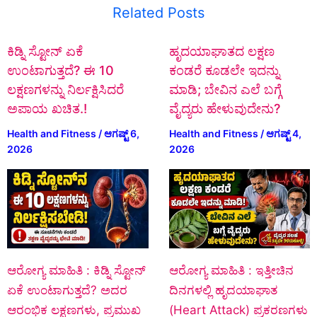
Related Posts
ಕಿಡ್ನಿ ಸ್ಟೋನ್‌ ಏಕೆ
ಹೃದಯಾಘಾತದ ಲಕ್ಷಣ
ಉಂಟಾಗುತ್ತದೆ? ಈ 10
ಕಂಡರೆ ಕೂಡಲೇ ಇದನ್ನು
ಲಕ್ಷಣಗಳನ್ನು ನಿರ್ಲಕ್ಷಿಸಿದರೆ
ಮಾಡಿ; ಬೇವಿನ ಎಲೆ ಬಗ್ಗೆ
ಅಪಾಯ ಖಚಿತ.!
ವೈದ್ಯರು ಹೇಳುವುದೇನು?
Health and Fitness
/
ಆಗಷ್ಟ್ 6,
Health and Fitness
/
ಆಗಷ್ಟ್ 4,
2026
2026
ಆರೋಗ್ಯ ಮಾಹಿತಿ : ಕಿಡ್ನಿ ಸ್ಟೋನ್‌
ಆರೋಗ್ಯ ಮಾಹಿತಿ : ಇತ್ತೀಚಿನ
ಏಕೆ ಉಂಟಾಗುತ್ತದೆ? ಅದರ
ದಿನಗಳಲ್ಲಿ ಹೃದಯಾಘಾತ
ಆರಂಭಿಕ ಲಕ್ಷಣಗಳು, ಪ್ರಮುಖ
(Heart Attack) ಪ್ರಕರಣಗಳು