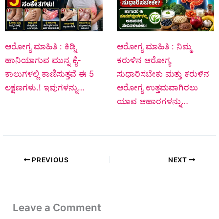
ಆರೋಗ್ಯ ಮಾಹಿತಿ : ಕಿಡ್ನಿ
ಆರೋಗ್ಯ ಮಾಹಿತಿ : ನಿಮ್ಮ
ಹಾನಿಯಾಗುವ ಮುನ್ನ ಕೈ-
ಕರುಳಿನ ಆರೋಗ್ಯ
ಕಾಲುಗಳಲ್ಲಿ ಕಾಣಿಸುತ್ತವೆ ಈ 5
ಸುಧಾರಿಸಬೇಕು ಮತ್ತು ಕರುಳಿನ
ಲಕ್ಷಣಗಳು.! ಇವುಗಳನ್ನು…
ಆರೋಗ್ಯ ಉತ್ತಮವಾಗಿರಲು
ಯಾವ ಆಹಾರಗಳನ್ನು…
PREVIOUS
NEXT
Leave a Comment