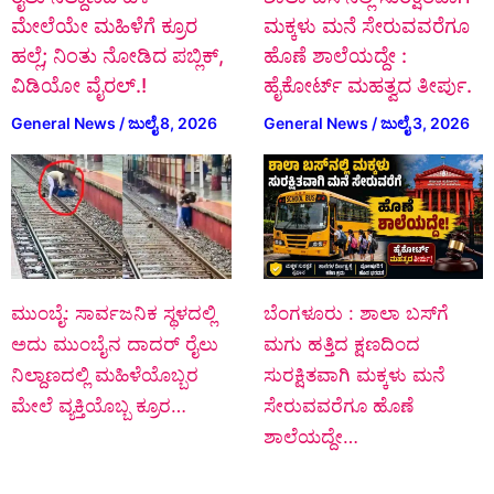
ಮೇಲೆಯೇ ಮಹಿಳೆಗೆ ಕ್ರೂರ
ಮಕ್ಕಳು ಮನೆ ಸೇರುವವರೆಗೂ
ಹಲ್ಲೆ; ನಿಂತು ನೋಡಿದ ಪಬ್ಲಿಕ್‌,
ಹೊಣೆ ಶಾಲೆಯದ್ದೇ :
ವಿಡಿಯೋ ವೈರಲ್.!
ಹೈಕೋರ್ಟ್ ಮಹತ್ವದ ತೀರ್ಪು.
General News
/
ಜುಲೈ 8, 2026
General News
/
ಜುಲೈ 3, 2026
ಮುಂಬೈ: ಸಾರ್ವಜನಿಕ ಸ್ಥಳದಲ್ಲಿ
ಬೆಂಗಳೂರು : ಶಾಲಾ ಬಸ್‌ಗೆ
ಅದು ಮುಂಬೈನ ದಾದರ್ ರೈಲು
ಮಗು ಹತ್ತಿದ ಕ್ಷಣದಿಂದ
ನಿಲ್ದಾಣದಲ್ಲಿ ಮಹಿಳೆಯೊಬ್ಬರ
ಸುರಕ್ಷಿತವಾಗಿ ಮಕ್ಕಳು ಮನೆ
ಮೇಲೆ ವ್ಯಕ್ತಿಯೊಬ್ಬ ಕ್ರೂರ…
ಸೇರುವವರೆಗೂ ಹೊಣೆ
ಶಾಲೆಯದ್ದೇ…