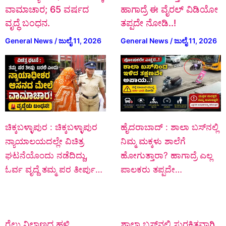
ವಾಮಾಚಾರ; 65 ವರ್ಷದ
ಹಾಗಾದ್ರೆ ಈ ವೈರಲ್ ವಿಡಿಯೋ
ವೃದ್ಧೆ ಬಂಧನ.
ತಪ್ಪದೇ ನೋಡಿ..!
General News
/
ಜುಲೈ 11, 2026
General News
/
ಜುಲೈ 11, 2026
ಚಿಕ್ಕಬಳ್ಳಾಪುರ : ಚಿಕ್ಕಬಳ್ಳಾಪುರ
ಹೈದರಾಬಾದ್ : ಶಾಲಾ ಬಸ್‌ನಲ್ಲಿ
ನ್ಯಾಯಾಲಯದಲ್ಲೇ ವಿಚಿತ್ರ
ನಿಮ್ಮ ಮಕ್ಕಳು ಶಾಲೆಗೆ
ಘಟನೆಯೊಂದು ನಡೆದಿದ್ದು,
ಹೋಗುತ್ತಾರಾ? ಹಾಗಾದ್ರೆ ಎಲ್ಲ
ಓರ್ವ ವೃದ್ದೆ ತಮ್ಮ ಪರ ತೀರ್ಪು…
ಪಾಲಕರು ತಪ್ಪದೇ…
ರೈಲು ನಿಲ್ದಾಣದ ಹಳಿ
ಶಾಲಾ ಬಸ್‌ನಲ್ಲಿ ಸುರಕ್ಷಿತವಾಗಿ