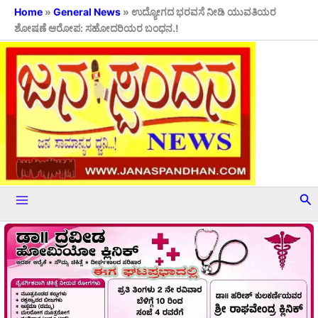
Skip
Home
»
General News
»
ಉದ್ಯೋಗದ ಭರವಸೆ ನೀಡಿ ಯುವತಿಯರ
ಶೋಷಣೆ ಆರೋಪ: ಸಹೋದರಿಯರ ಬಂಧನ.!
to
content
Se