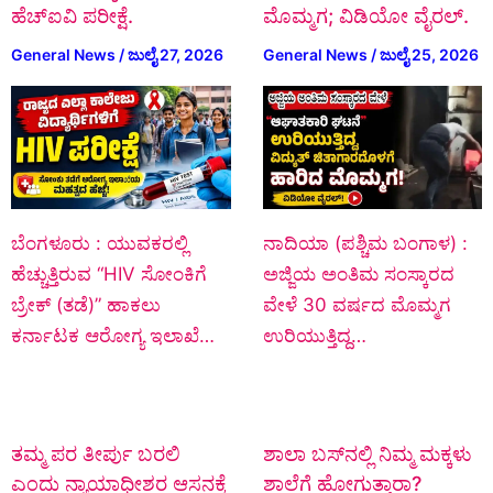
ಹೆಚ್‌ಐವಿ ಪರೀಕ್ಷೆ.
ಮೊಮ್ಮಗ; ವಿಡಿಯೋ ವೈರಲ್.
General News
/
ಜುಲೈ 27, 2026
General News
/
ಜುಲೈ 25, 2026
ಬೆಂಗಳೂರು : ಯುವಕರಲ್ಲಿ
ನಾದಿಯಾ (ಪಶ್ಚಿಮ ಬಂಗಾಳ) :
ಹೆಚ್ಚುತ್ತಿರುವ “HIV ಸೋಂಕಿಗೆ
ಅಜ್ಜಿಯ ಅಂತಿಮ ಸಂಸ್ಕಾರದ
ಬ್ರೇಕ್ (ತಡೆ)” ಹಾಕಲು
ವೇಳೆ 30 ವರ್ಷದ ಮೊಮ್ಮಗ
ಕರ್ನಾಟಕ ಆರೋಗ್ಯ ಇಲಾಖೆ…
ಉರಿಯುತ್ತಿದ್ದ…
ತಮ್ಮ ಪರ ತೀರ್ಪು ಬರಲಿ
ಶಾಲಾ ಬಸ್‌ನಲ್ಲಿ ನಿಮ್ಮ ಮಕ್ಕಳು
ಎಂದು ನ್ಯಾಯಾಧೀಶರ ಆಸನಕ್ಕೆ
ಶಾಲೆಗೆ ಹೋಗುತ್ತಾರಾ?