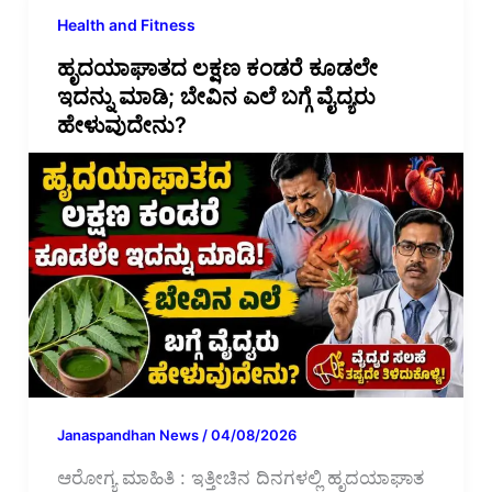
Health and Fitness
ಹೃದಯಾಘಾತದ ಲಕ್ಷಣ ಕಂಡರೆ ಕೂಡಲೇ
ಇದನ್ನು ಮಾಡಿ; ಬೇವಿನ ಎಲೆ ಬಗ್ಗೆ ವೈದ್ಯರು
ಹೇಳುವುದೇನು?
Janaspandhan News
/
04/08/2026
ಆರೋಗ್ಯ ಮಾಹಿತಿ : ಇತ್ತೀಚಿನ ದಿನಗಳಲ್ಲಿ ಹೃದಯಾಘಾತ