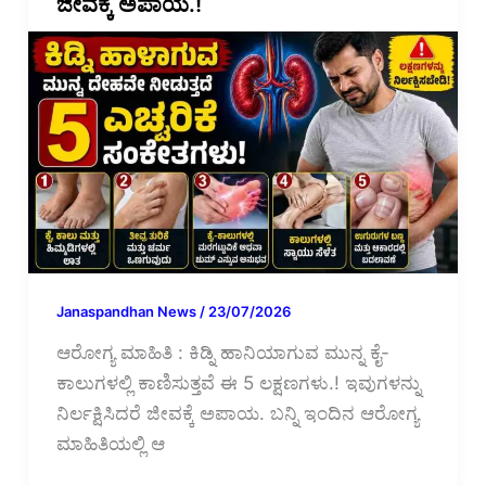
ಜೀವಕ್ಕೆ ಅಪಾಯ.!
Janaspandhan News
/
23/07/2026
ಆರೋಗ್ಯ ಮಾಹಿತಿ : ಕಿಡ್ನಿ ಹಾನಿಯಾಗುವ ಮುನ್ನ ಕೈ-
ಕಾಲುಗಳಲ್ಲಿ ಕಾಣಿಸುತ್ತವೆ ಈ 5 ಲಕ್ಷಣಗಳು.! ಇವುಗಳನ್ನು
ನಿರ್ಲಕ್ಷಿಸಿದರೆ ಜೀವಕ್ಕೆ ಅಪಾಯ. ಬನ್ನಿ ಇಂದಿನ ಆರೋಗ್ಯ
ಮಾಹಿತಿಯಲ್ಲಿ ಆ