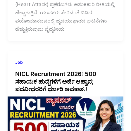
(Heart Attack) ಪ್ರಕರಣಗಳು ಆತಂಕಕಾರಿ ರೀತಿಯಲ್ಲಿ
ಹೆಚ್ಚಾಗುತ್ತಿವೆ. ಯುವಕರು ಸೇರಿದಂತೆ ವಿವಿಧ
ವಯೋಮಾನದವರಲ್ಲಿ ಹೃದಯಾಘಾತದ ಘಟನೆಗಳು
ಹೆಚ್ಚುತ್ತಿರುವುದು ವೈದ್ಯಕೀಯ
Job
NICL Recruitment 2026: 500
ಸಹಾಯಕ ಹುದ್ದೆಗಳಿಗೆ ಅರ್ಜಿ ಆಹ್ವಾನ;
ಪದವೀಧರರಿಗೆ ಭರ್ಜರಿ ಅವಕಾಶ.!