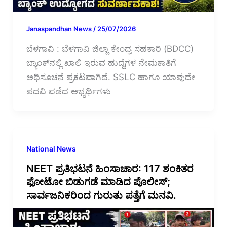
Janaspandhan News
/
25/07/2026
ಬೆಳಗಾವಿ : ಬೆಳಗಾವಿ ಜಿಲ್ಲಾ ಕೇಂದ್ರ ಸಹಕಾರಿ (BDCC)
ಬ್ಯಾಂಕ್‌ನಲ್ಲಿ ಖಾಲಿ ಇರುವ ಹುದ್ದೆಗಳ ನೇಮಕಾತಿಗೆ
ಅಧಿಸೂಚನೆ ಪ್ರಕಟವಾಗಿದೆ. SSLC ಹಾಗೂ ಯಾವುದೇ
ಪದವಿ ಪಡೆದ ಅಭ್ಯರ್ಥಿಗಳು
National News
NEET ಪ್ರತಿಭಟನೆ ಹಿಂಸಾಚಾರ: 117 ಶಂಕಿತರ
ಫೋಟೋ ಬಿಡುಗಡೆ ಮಾಡಿದ ಪೊಲೀಸ್;
ಸಾರ್ವಜನಿಕರಿಂದ ಗುರುತು ಪತ್ತೆಗೆ ಮನವಿ.