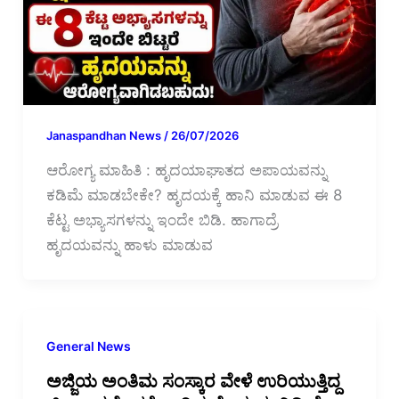
Janaspandhan News
/
26/07/2026
ಆರೋಗ್ಯ ಮಾಹಿತಿ : ಹೃದಯಾಘಾತದ ಅಪಾಯವನ್ನು
ಕಡಿಮೆ ಮಾಡಬೇಕೇ? ಹೃದಯಕ್ಕೆ ಹಾನಿ ಮಾಡುವ ಈ 8
ಕೆಟ್ಟ ಅಭ್ಯಾಸಗಳನ್ನು ಇಂದೇ ಬಿಡಿ. ಹಾಗಾದ್ರೆ
ಹೃದಯವನ್ನು ಹಾಳು ಮಾಡುವ
General News
ಅಜ್ಜಿಯ ಅಂತಿಮ ಸಂಸ್ಕಾರ ವೇಳೆ ಉರಿಯುತ್ತಿದ್ದ