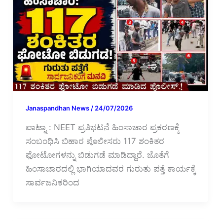
Janaspandhan News
/
24/07/2026
ಪಾಟ್ನಾ : NEET ಪ್ರತಿಭಟನೆ ಹಿಂಸಾಚಾರ ಪ್ರಕರಣಕ್ಕೆ
ಸಂಬಂಧಿಸಿ ಬಿಹಾರ ಪೊಲೀಸರು 117 ಶಂಕಿತರ
ಫೋಟೋಗಳನ್ನು ಬಿಡುಗಡೆ ಮಾಡಿದ್ದಾರೆ. ಜೊತೆಗೆ
ಹಿಂಸಾಚಾರದಲ್ಲಿ ಭಾಗಿಯಾದವರ ಗುರುತು ಪತ್ತೆ ಕಾರ್ಯಕ್ಕೆ
ಸಾರ್ವಜನಿಕರಿಂದ