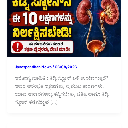
Janaspandhan News
/
06/08/2026
ಆರೋಗ್ಯ ಮಾಹಿತಿ : ಕಿಡ್ನಿ ಸ್ಟೋನ್‌ ಏಕೆ ಉಂಟಾಗುತ್ತದೆ?
ಅದರ ಆರಂಭಿಕ ಲಕ್ಷಣಗಳು, ಪ್ರಮುಖ ಕಾರಣಗಳು,
ಯಾವ ಆಹಾರಗಳನ್ನು ತಪ್ಪಿಸಬೇಕು, ಚಿಕಿತ್ಸೆ ಹಾಗೂ ಕಿಡ್ನಿ
ಸ್ಟೋನ್‌ ತಡೆಗಟ್ಟುವ […]