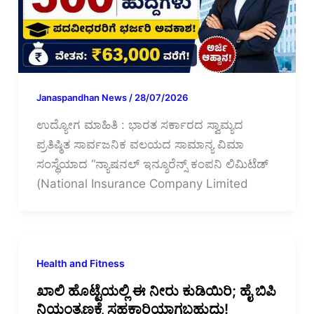
Janaspandhan News
/
28/07/2026
ಉದ್ಯೋಗ ಮಾಹಿತಿ : ಭಾರತ ಸರ್ಕಾರದ ಸ್ವಾಮ್ಯದ
ಪ್ರತಿಷ್ಠಿತ ಸಾರ್ವಜನಿಕ ವಲಯದ ಸಾಮಾನ್ಯ ವಿಮಾ
ಸಂಸ್ಥೆಯಾದ “ನ್ಯಾಷನಲ್ ಇನ್ಶೂರೆನ್ಸ್ ಕಂಪನಿ ಲಿಮಿಟೆಡ್
(National Insurance Company Limited
Health and Fitness
ಖಾಲಿ ಹೊಟ್ಟೆಯಲ್ಲಿ ಈ ನೀರು ಕುಡಿಯಿರಿ; ಹೈ ಬಿಪಿ
ನಿಯಂತ್ರಣಕ್ಕೆ ಸಹಕಾರಿಯಾಗಬಹುದು!