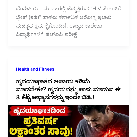
ಬೆಂಗಳೂರು : ಯುವಕರಲ್ಲಿ ಹೆಚ್ಚುತ್ತಿರುವ “HIV ಸೋಂಕಿಗೆ
ಬ್ರೇಕ್ (ತಡೆ)” ಹಾಕಲು ಕರ್ನಾಟಕ ಆರೋಗ್ಯ ಇಲಾಖೆ
ಮಹತ್ವದ ಕ್ರಮ ಕೈಗೊಂಡಿದೆ. ರಾಜ್ಯದ ಕಾಲೇಜು
ವಿದ್ಯಾರ್ಥಿಗಳಿಗೆ ಹೆಚ್‌ಐವಿ ಪರೀಕ್ಷೆ
Health and Fitness
ಹೃದಯಾಘಾತದ ಅಪಾಯ ಕಡಿಮೆ
ಮಾಡಬೇಕೇ? ಹೃದಯವನ್ನು ಹಾಳು ಮಾಡುವ ಈ
8 ಕೆಟ್ಟ ಅಭ್ಯಾಸಗಳನ್ನು ಇಂದೇ ಬಿಡಿ.!