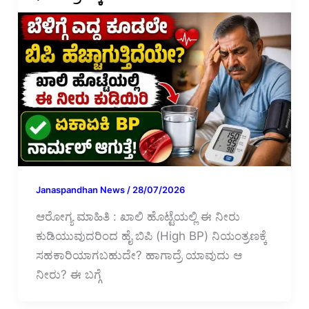
Janaspandhan News
/
28/07/2026
ಆರೋಗ್ಯ ಮಾಹಿತಿ : ಖಾಲಿ ಹೊಟ್ಟೆಯಲ್ಲಿ ಈ ನೀರು
ಕುಡಿಯುವುದರಿಂದ ಹೈ ಬಿಪಿ (High BP) ನಿಯಂತ್ರಣಕ್ಕೆ
ಸಹಕಾರಿಯಾಗಬಹುದೇ? ಹಾಗಾದ್ರೆ ಯಾವುದು ಆ
ನೀರು? ಈ ಬಗ್ಗೆ