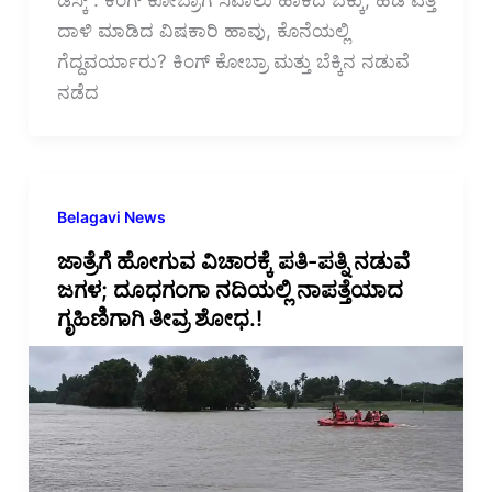
ಡೆಸ್ಕ್‌ : ಕಿಂಗ್ ಕೋಬ್ರಾಗೆ ಸವಾಲು ಹಾಕಿದ ಬೆಕ್ಕು, ಹೆಡೆ ಎತ್ತಿ
ದಾಳಿ ಮಾಡಿದ ವಿಷಕಾರಿ ಹಾವು, ಕೊನೆಯಲ್ಲಿ
ಗೆದ್ದವರ್ಯಾರು? ಕಿಂಗ್ ಕೋಬ್ರಾ ಮತ್ತು ಬೆಕ್ಕಿನ ನಡುವೆ
ನಡೆದ
Belagavi News
ಜಾತ್ರೆಗೆ ಹೋಗುವ ವಿಚಾರಕ್ಕೆ ಪತಿ-ಪತ್ನಿ ನಡುವೆ
ಜಗಳ; ದೂಧಗಂಗಾ ನದಿಯಲ್ಲಿ ನಾಪತ್ತೆಯಾದ
ಗೃಹಿಣಿಗಾಗಿ ತೀವ್ರ ಶೋಧ.!