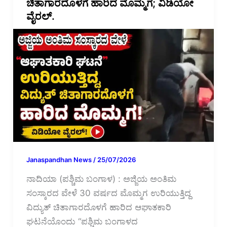
ಚಿತಾಗಾರದೊಳಗೆ ಹಾರಿದ ಮೊಮ್ಮಗ; ವಿಡಿಯೋ
ವೈರಲ್.
Janaspandhan News
/
25/07/2026
ನಾದಿಯಾ (ಪಶ್ಚಿಮ ಬಂಗಾಳ) : ಅಜ್ಜಿಯ ಅಂತಿಮ
ಸಂಸ್ಕಾರದ ವೇಳೆ 30 ವರ್ಷದ ಮೊಮ್ಮಗ ಉರಿಯುತ್ತಿದ್ದ
ವಿದ್ಯುತ್ ಚಿತಾಗಾರದೊಳಗೆ ಹಾರಿದ ಆಘಾತಕಾರಿ
ಘಟನೆಯೊಂದು “ಪಶ್ಚಿಮ ಬಂಗಾಳದ