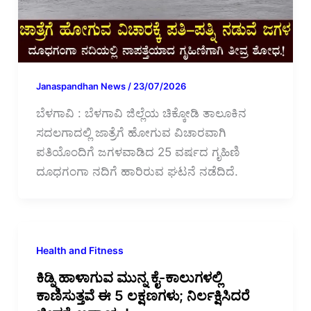
Janaspandhan News
/
23/07/2026
ಬೆಳಗಾವಿ : ಬೆಳಗಾವಿ ಜಿಲ್ಲೆಯ ಚಿಕ್ಕೋಡಿ ತಾಲೂಕಿನ
ಸದಲಗಾದಲ್ಲಿ ಜಾತ್ರೆಗೆ ಹೋಗುವ ವಿಚಾರವಾಗಿ
ಪತಿಯೊಂದಿಗೆ ಜಗಳವಾಡಿದ 25 ವರ್ಷದ ಗೃಹಿಣಿ
ದೂಧಗಂಗಾ ನದಿಗೆ ಹಾರಿರುವ ಘಟನೆ ನಡೆದಿದೆ.
Health and Fitness
ಕಿಡ್ನಿ ಹಾಳಾಗುವ ಮುನ್ನ ಕೈ-ಕಾಲುಗಳಲ್ಲಿ
ಕಾಣಿಸುತ್ತವೆ ಈ 5 ಲಕ್ಷಣಗಳು; ನಿರ್ಲಕ್ಷಿಸಿದರೆ