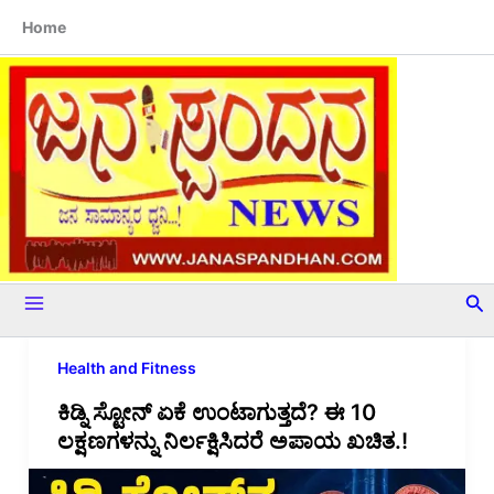
Skip
Home
to
content
Se
Health and Fitness
ಕಿಡ್ನಿ ಸ್ಟೋನ್‌ ಏಕೆ ಉಂಟಾಗುತ್ತದೆ? ಈ 10
ಲಕ್ಷಣಗಳನ್ನು ನಿರ್ಲಕ್ಷಿಸಿದರೆ ಅಪಾಯ ಖಚಿತ.!