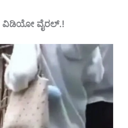
; ವಿಡಿಯೋ ವೈರಲ್.!