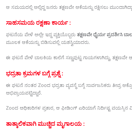
ಆ
ಸಮಯದಲ್ಲಿ
ಅಲ್ಲಿದ್ದ
ಜನರು
ತಕ್ಷಣವೇ
ಆಕೆಯನ್ನು
ರಕ್ಷಿಸಲು
ಮುಂದಾಗಿದ್ದ
ಸಾಹಸಮಯ
ರಕ್ಷಣಾ
ಕಾರ್ಯ :
ಘಟನೆಯ
ವೇಳೆ
ಅಲ್ಲೇ
ಇದ್ದ
ವ್ಯಕ್ತಿಯೊಬ್ಬರು
ತಕ್ಷಣವೇ
ಧೈರ್ಯ
ಪ್ರದರ್ಶಿಸಿ
ಬಾಲ
ಮೂಲಕ
ಆಕೆಯನ್ನು
ಬಿಡಿಸುವಲ್ಲಿ
ಯಶಸ್ವಿಯಾದರು.
ಈ
ಘಟನೆ
ವೇಳೆ
ಬಾಲಕಿಯ
ಕಾಲಿಗೆ
ಸಣ್ಣಪುಟ್ಟ
ಗಾಯಗಳಾಗಿದ್ದು,
ತಕ್ಷಣವೇ
ಆಸ
ಭದ್ರತಾ
ಕ್ರಮಗಳ
ಬಗ್ಗೆ
ಪ್ರಶ್ನೆ :
ಈ
ಘಟನೆ
ನಂತರ Zooದ
ಭದ್ರತಾ
ವ್ಯವಸ್ಥೆ
ಬಗ್ಗೆ
ಸಾರ್ವಜನಿಕರು
ತೀವ್ರ
ಆಕ್
ಅಭಿಪ್ರಾಯಪಟ್ಟಿದ್ದಾರೆ.
Zooದ
ಅಧಿಕಾರಿಗಳ
ಪ್ರಕಾರ,
ಆ
ಫೀಡಿಂಗ್
ಏರಿಯಾಗೆ
ನಿರ್ದಿಷ್ಟ
ವಯಸ್ಸಿನ
ಮ
ತಾತ್ಕಾಲಿಕವಾಗಿ
ಮುಚ್ಚಿದ
ಮೃಗಾಲಯ
: