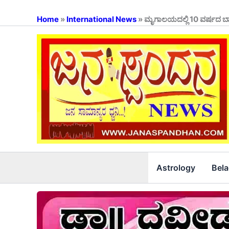
Skip
to
Home
»
International News
»
ಮೃಗಾಲಯದಲ್ಲಿ 10 ವರ್ಷದ ಬಾಲ
content
Astrology
Bel