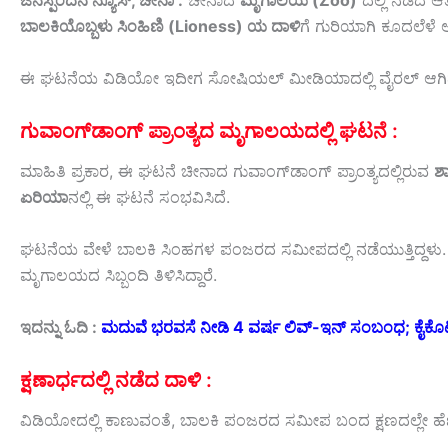
ಜನಸ್ಪಂದನ ನ್ಯೂಸ್‌, ಚೀನಾ :
ಚೀನಾದ
ಮೃಗಾಲಯ (Zoo)
ದಲ್ಲಿ
ನಡೆದ
ಆ
ಬಾಲಕಿಯೊಬ್ಬಳು
ಸಿಂಹಿಣಿ
(Lioness)
ಯ
ದಾಳಿ
ಗೆ
ಗುರಿಯಾಗಿ
ಕೂದಲೆಳೆ
ಈ
ಘಟನೆಯ
ವಿಡಿಯೋ
ಇದೀಗ
ಸೋಷಿಯಲ್
ಮೀಡಿಯಾದಲ್ಲಿ
ವೈರಲ್
ಆಗಿ
ಗುವಾಂಗ್‌ಡಾಂಗ್
ಪ್ರಾಂತ್ಯದ
ಮೃಗಾಲಯದಲ್ಲಿ
ಘಟನೆ :
ಮಾಹಿತಿ
ಪ್ರಕಾರ,
ಈ
ಘಟನೆ
ಚೀನಾದ
ಗುವಾಂಗ್‌ಡಾಂಗ್
ಪ್ರಾಂತ್ಯದಲ್ಲಿರುವ
ಶ
ಏರಿಯಾ
ನಲ್ಲಿ
ಈ
ಘಟನೆ
ಸಂಭವಿಸಿದೆ.
ಘಟನೆಯ
ವೇಳೆ
ಬಾಲಕಿ
ಸಿಂಹಗಳ
ಪಂಜರದ
ಸಮೀಪದಲ್ಲಿ
ನಡೆಯುತ್ತಿದ್ದಳು
ಮೃಗಾಲಯದ
ಸಿಬ್ಬಂದಿ
ತಿಳಿಸಿದ್ದಾರೆ.
ಇದನ್ನು ಓದಿ :
ಮದುವೆ ಭರವಸೆ ನೀಡಿ 4 ವರ್ಷ ಲಿವ್-ಇನ್ ಸಂಬಂಧ; ಕೈಕೊಟ್ಟ 
ಕ್ಷಣಾರ್ಧದಲ್ಲಿ
ನಡೆದ
ದಾಳಿ :
ವಿಡಿಯೋದಲ್ಲಿ
ಕಾಣುವಂತೆ,
ಬಾಲಕಿ
ಪಂಜರದ
ಸಮೀಪ
ಬಂದ
ಕ್ಷಣದಲ್ಲೇ ಹ