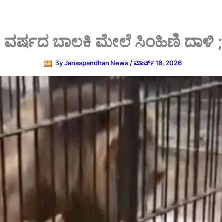
ವರ್ಷದ ಬಾಲಕಿ ಮೇಲೆ ಸಿಂಹಿಣಿ ದಾಳಿ 
By
Janaspandhan News
/
ಮಾರ್ಚ್ 16, 2026