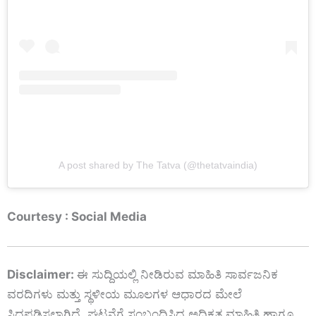
A post shared by The Tatva (@thetatvaindia)
Courtesy : Social Media
Disclaimer:
ಈ
ಸುದ್ದಿಯಲ್ಲಿ
ನೀಡಿರುವ
ಮಾಹಿತಿ
ಸಾರ್ವಜನಿಕ
ವರದಿಗಳು
ಮತ್ತು
ಸ್ಥಳೀಯ
ಮೂಲಗಳ
ಆಧಾರದ
ಮೇಲೆ
ಸಿದ್ಧಪಡಿಸಲಾಗಿದೆ.
ಘಟನೆಗೆ
ಸಂಬಂಧಿಸಿದ
ಅಧಿಕೃತ
ಮಾಹಿತಿ
ಹಾಗೂ