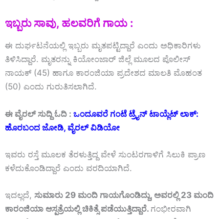
ಇಬ್ಬರು
ಸಾವು,
ಹಲವರಿಗೆ
ಗಾಯ :
ಈ
ದುರ್ಘಟನೆಯಲ್ಲಿ
ಇಬ್ಬರು
ಮೃತಪಟ್ಟಿದ್ದಾರೆ
ಎಂದು
ಅಧಿಕಾರಿಗಳು
ತಿಳಿಸಿದ್ದಾರೆ.
ಮೃತರನ್ನು
ಕಿಯೋಂಜಾರ್ ಜಿಲ್ಲೆ
ಮೂಲದ
ಪೊಲೀಸ್
ನಾಯಕ್ (
45)
ಹಾಗೂ
ಕಾರಂಜಿಯಾ
ಪ್ರದೇಶದ
ಮಾಲತಿ
ಮೊಹಂತ
(
50)
ಎಂದು
ಗುರುತಿಸಲಾಗಿದೆ.
ಈ ವೈರಲ್‌ ಸುದ್ದಿ ಓದಿ :
ಒಂದೂವರೆ ಗಂಟೆ ಟ್ರೈನ್ ಟಾಯ್ಲೆಟ್ ಲಾಕ್:
ಹೊರಬಂದ ಜೋಡಿ, ವೈರಲ್ ವಿಡಿಯೋ
ಇವರು
ರಸ್ತೆ
ಮೂಲಕ
ತೆರಳುತ್ತಿದ್ದ
ವೇಳೆ
ಸುಂಟರಗಾಳಿಗೆ
ಸಿಲುಕಿ
ಪ್ರಾಣ
ಕಳೆದುಕೊಂಡಿದ್ದಾರೆ
ಎಂದು
ವರದಿಯಾಗಿದೆ.
ಇದಲ್ಲದೆ,
ಸುಮಾರು
29
ಮಂದಿ
ಗಾಯಗೊಂಡಿದ್ದು,
ಅವರಲ್ಲಿ
23
ಮಂದಿ
ಕಾರಂಜಿಯಾ
ಆಸ್ಪತ್ರೆಯಲ್ಲಿ
ಚಿಕಿತ್ಸೆ
ಪಡೆಯುತ್ತಿದ್ದಾರೆ.
ಗಂಭೀರವಾಗಿ