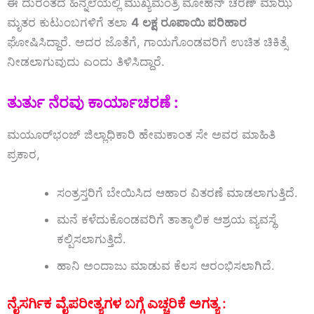
ಈ
ದುರಂತದ
ಹಿನ್ನೆಲೆಯಲ್ಲಿ
ಮುಖ್ಯಮಂತ್ರಿ
ಮೋಹನ್ ಚರಣ್ ಮಾಝಿ
ಮೃತರ
ಕುಟುಂಬಗಳಿಗೆ
ತಲಾ
4
ಲಕ್ಷ
ರೂಪಾಯಿ
ಪರಿಹಾರ
ಘೋಷಿಸಿದ್ದಾರೆ.
ಅದರ
ಜೊತೆಗೆ,
ಗಾಯಗೊಂಡವರಿಗೆ
ಉಚಿತ
ಚಿಕಿತ್ಸೆ
ನೀಡಲಾಗುವುದು
ಎಂದು
ತಿಳಿಸಿದ್ದಾರೆ.
ತುರ್ತು
ನೆರವು
ಕಾರ್ಯಾಚರಣೆ :
ಮಯೂರ್‌ಭಂಜ್
ಜಿಲ್ಲಾಧಿಕಾರಿ
ಹೇಮಕಾಂತ
ಸೇ
ಅವರ
ಮಾಹಿತಿ
ಪ್ರಕಾರ,
ಸಂತ್ರಸ್ತರಿಗೆ
ಬೇಯಿಸಿದ
ಆಹಾರ
ವಿತರಣೆ
ಮಾಡಲಾಗುತ್ತಿದೆ.
ಮನೆ
ಕಳೆದುಕೊಂಡವರಿಗೆ
ತಾತ್ಕಾಲಿಕ
ಆಶ್ರಯ
ವ್ಯವಸ್ಥೆ
ಕಲ್ಪಿಸಲಾಗುತ್ತಿದೆ.
ಹಾನಿ
ಅಂದಾಜು
ಮಾಡುವ
ಕೆಲಸ
ಆರಂಭಿಸಲಾಗಿದೆ.
ನೈಸರ್ಗಿಕ
ವೈಪರೀತ್ಯಗಳ
ಬಗ್ಗೆ
ಎಚ್ಚರಿಕೆ
ಅಗತ್ಯ :