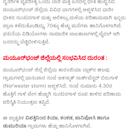
ನೈಸರ್ಗಿಕ
ವೈಪರೀತ್ಯ
ಒಂದು
ಬಾರಿ
ಮತ್ತೆ
ಜನರಲ್ಲಿ
ಭೀತಿ
ಹುಟ್ಟಿಸಿದೆ.
ಮಯೂರ್‌ಭಂಜ್
ಜಿಲ್ಲೆಯ
ವಿವಿಧ
ಭಾಗಗಳಲ್ಲಿ
ಅಪ್ಪಳಿಸಿದ
ಭಾರೀ
ಭೀಕರ ಸುಂಟರಗಾಳಿ
ಮತ್ತು
ಆಲಿಕಲ್ಲು
ಮಳೆಯ
ಪರಿಣಾಮವಾಗಿ
ಇಬ್ಬರು
ಪ್ರಾಣ
ಕಳೆದುಕೊಂಡಿದ್ದು,
70ಕ್ಕೂ
ಹೆಚ್ಚು
ಮನೆಗಳು
ಹಾನಿಗೊಳಗಾಗಿವೆ.
ಘಟನೆಯ
ವಿಡಿಯೋಗಳು
ಸಾಮಾಜಿಕ
ಜಾಲತಾಣಗಳಲ್ಲಿ
ವೈರಲ್
ಆಗಿ
ಜನರನ್ನು
ಬೆಚ್ಚಿಬೀಳಿಸುತ್ತಿವೆ.
ಮಯೂರ್‌ಭಂಜ್
ಜಿಲ್ಲೆಯಲ್ಲಿ
ಸಂಭವಿಸಿದ
ದುರಂತ :
ಮಯೂರ್‌ಭಂಜ್ ಜಿಲ್ಲೆ
ಜಿಲ್ಲೆಯ
ಕಾರಂಜಿಯಾ
ಬ್ಲಾಕ್‌ನ
ಹಲವು
ಗ್ರಾಮಗಳಲ್ಲಿ
ಭಾನುವಾರ
ಸಂಜೆ
ಅಕಸ್ಮಾತ್
ನಾರ್ತ್‌ವೆಸ್ಟರ್
ಬಿರುಗಾಳಿ
(
Nor’wester
storm)
ಅಪ್ಪಳಿಸಿದೆ.
ಸಂಜೆ
ಸುಮಾರು
4.30ರ
ಹೊತ್ತಿಗೆ
ಗಾಳಿ
ವೇಗ
ಹೆಚ್ಚಾಗಿ
ಸುಂಟರಗಾಳಿ
ರೂಪ
ತಾಳಿದ
ಪರಿಣಾಮ
ಪರಿಸ್ಥಿತಿ
ನಿಯಂತ್ರಣ
ತಪ್ಪಿದೆ.
ಈ
ಪ್ರಾಕೃತಿಕ
ವಿಪತ್ತಿನಿಂದ
ಕಿಯಾ,
ಕಂಕಡ,
ಪಾನಿಪೋಸಿ
ಹಾಗೂ
ಡುಮುರಿಯಾ
ಗ್ರಾಮಗಳು
ಹೆಚ್ಚು
ಹಾನಿಗೊಳಗಾಗಿವೆ.