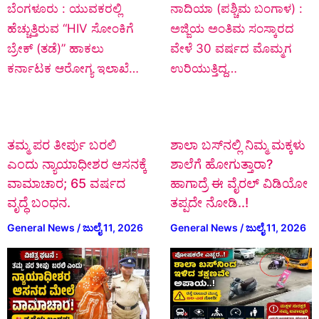
ಬೆಂಗಳೂರು : ಯುವಕರಲ್ಲಿ
ನಾದಿಯಾ (ಪಶ್ಚಿಮ ಬಂಗಾಳ) :
ಹೆಚ್ಚುತ್ತಿರುವ “HIV ಸೋಂಕಿಗೆ
ಅಜ್ಜಿಯ ಅಂತಿಮ ಸಂಸ್ಕಾರದ
ಬ್ರೇಕ್ (ತಡೆ)” ಹಾಕಲು
ವೇಳೆ 30 ವರ್ಷದ ಮೊಮ್ಮಗ
ಕರ್ನಾಟಕ ಆರೋಗ್ಯ ಇಲಾಖೆ…
ಉರಿಯುತ್ತಿದ್ದ…
ತಮ್ಮ ಪರ ತೀರ್ಪು ಬರಲಿ
ಶಾಲಾ ಬಸ್‌ನಲ್ಲಿ ನಿಮ್ಮ ಮಕ್ಕಳು
ಎಂದು ನ್ಯಾಯಾಧೀಶರ ಆಸನಕ್ಕೆ
ಶಾಲೆಗೆ ಹೋಗುತ್ತಾರಾ?
ವಾಮಾಚಾರ; 65 ವರ್ಷದ
ಹಾಗಾದ್ರೆ ಈ ವೈರಲ್ ವಿಡಿಯೋ
ವೃದ್ಧೆ ಬಂಧನ.
ತಪ್ಪದೇ ನೋಡಿ..!
General News
/
ಜುಲೈ 11, 2026
General News
/
ಜುಲೈ 11, 2026