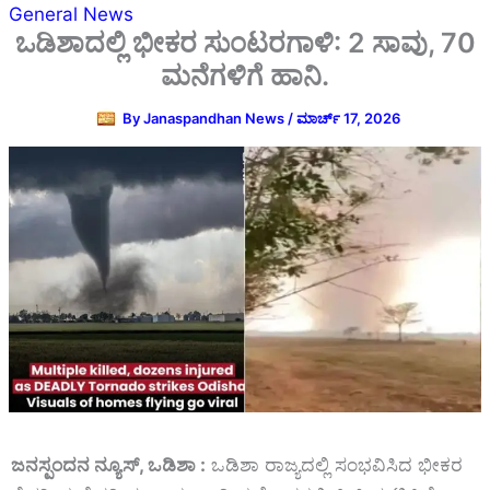
General News
ಒಡಿಶಾದಲ್ಲಿ ಭೀಕರ ಸುಂಟರಗಾಳಿ: 2 ಸಾವು, 70
ಮನೆಗಳಿಗೆ ಹಾನಿ.
By
Janaspandhan News
/
ಮಾರ್ಚ್ 17, 2026
ಜನಸ್ಪಂದನ ನ್ಯೂಸ್‌, ಒಡಿಶಾ :
ಒಡಿಶಾ
ರಾಜ್ಯದಲ್ಲಿ
ಸಂಭವಿಸಿದ
ಭೀಕರ