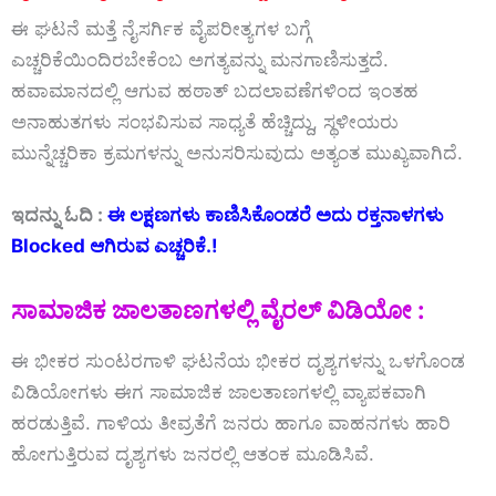
ಈ
ಘಟನೆ
ಮತ್ತೆ
ನೈಸರ್ಗಿಕ
ವೈಪರೀತ್ಯಗಳ
ಬಗ್ಗೆ
ಎಚ್ಚರಿಕೆಯಿಂದಿರಬೇಕೆಂಬ
ಅಗತ್ಯವನ್ನು
ಮನಗಾಣಿಸುತ್ತದೆ.
ಹವಾಮಾನದಲ್ಲಿ
ಆಗುವ
ಹಠಾತ್
ಬದಲಾವಣೆಗಳಿಂದ
ಇಂತಹ
ಅನಾಹುತಗಳು
ಸಂಭವಿಸುವ
ಸಾಧ್ಯತೆ
ಹೆಚ್ಚಿದ್ದು,
ಸ್ಥಳೀಯರು
ಮುನ್ನೆಚ್ಚರಿಕಾ
ಕ್ರಮಗಳನ್ನು
ಅನುಸರಿಸುವುದು
ಅತ್ಯಂತ
ಮುಖ್ಯವಾಗಿದೆ.
ಇದನ್ನು ಓದಿ :
ಈ ಲಕ್ಷಣಗಳು ಕಾಣಿಸಿಕೊಂಡರೆ ಅದು ರಕ್ತನಾಳಗಳು
Blocked ಆಗಿರುವ ಎಚ್ಚರಿಕೆ.!
ಸಾಮಾಜಿಕ
ಜಾಲತಾಣಗಳಲ್ಲಿ
ವೈರಲ್
ವಿಡಿಯೋ :
ಈ ಭೀಕರ ಸುಂಟರಗಾಳಿ
ಘಟನೆಯ
ಭೀಕರ
ದೃಶ್ಯಗಳನ್ನು
ಒಳಗೊಂಡ
ವಿಡಿಯೋಗಳು
ಈಗ
ಸಾಮಾಜಿಕ
ಜಾಲತಾಣಗಳಲ್ಲಿ
ವ್ಯಾಪಕವಾಗಿ
ಹರಡುತ್ತಿವೆ.
ಗಾಳಿಯ
ತೀವ್ರತೆಗೆ
ಜನರು
ಹಾಗೂ
ವಾಹನಗಳು
ಹಾರಿ
ಹೋಗುತ್ತಿರುವ
ದೃಶ್ಯಗಳು
ಜನರಲ್ಲಿ
ಆತಂಕ
ಮೂಡಿಸಿವೆ.