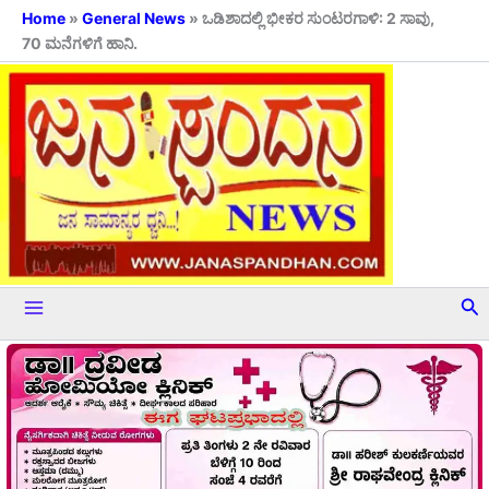
Skip
Home
»
General News
»
ಒಡಿಶಾದಲ್ಲಿ ಭೀಕರ ಸುಂಟರಗಾಳಿ: 2 ಸಾವು,
70 ಮನೆಗಳಿಗೆ ಹಾನಿ.
to
content
Se