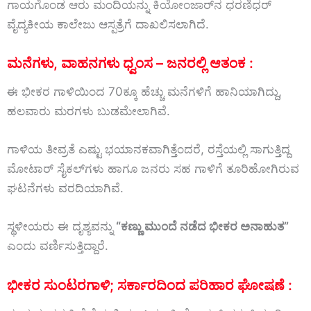
ಗಾಯಗೊಂಡ
ಆರು
ಮಂದಿಯನ್ನು
ಕಿಯೋಂಜಾರ್‌ನ
ಧರಣಿಧರ್
ವೈದ್ಯಕೀಯ
ಕಾಲೇಜು
ಆಸ್ಪತ್ರೆಗೆ
ದಾಖಲಿಸಲಾಗಿದೆ.
ಮನೆಗಳು,
ವಾಹನಗಳು
ಧ್ವಂಸ –
ಜನರಲ್ಲಿ
ಆತಂಕ :
ಈ
ಭೀಕರ
ಗಾಳಿಯಿಂದ
70ಕ್ಕೂ
ಹೆಚ್ಚು
ಮನೆಗಳಿಗೆ
ಹಾನಿಯಾಗಿದ್ದು,
ಹಲವಾರು
ಮರಗಳು
ಬುಡಮೇಲಾಗಿವೆ.
ಗಾಳಿಯ
ತೀವ್ರತೆ
ಎಷ್ಟು
ಭಯಾನಕವಾಗಿತ್ತೆಂದರೆ,
ರಸ್ತೆಯಲ್ಲಿ
ಸಾಗುತ್ತಿದ್ದ
ಮೋಟಾರ್
ಸೈಕಲ್‌ಗಳು
ಹಾಗೂ
ಜನರು
ಸಹ
ಗಾಳಿಗೆ
ತೂರಿಹೋಗಿರುವ
ಘಟನೆಗಳು
ವರದಿಯಾಗಿವೆ.
ಸ್ಥಳೀಯರು
ಈ
ದೃಶ್ಯವನ್ನು
“
ಕಣ್ಣು
ಮುಂದೆ
ನಡೆದ
ಭೀಕರ
ಅನಾಹುತ”
ಎಂದು
ವರ್ಣಿಸುತ್ತಿದ್ದಾರೆ.
ಭೀಕರ ಸುಂಟರಗಾಳಿ; ಸರ್ಕಾರದಿಂದ
ಪರಿಹಾರ
ಘೋಷಣೆ :