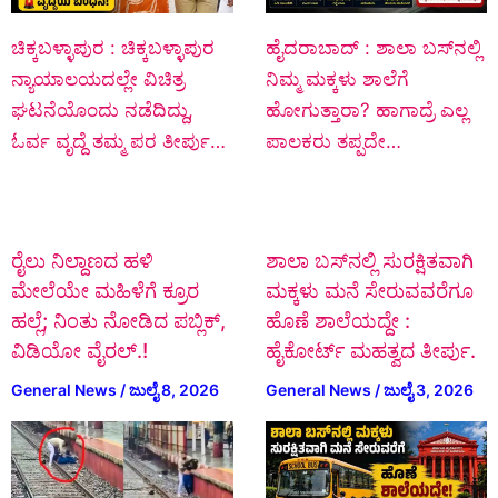
ಚಿಕ್ಕಬಳ್ಳಾಪುರ : ಚಿಕ್ಕಬಳ್ಳಾಪುರ
ಹೈದರಾಬಾದ್ : ಶಾಲಾ ಬಸ್‌ನಲ್ಲಿ
ನ್ಯಾಯಾಲಯದಲ್ಲೇ ವಿಚಿತ್ರ
ನಿಮ್ಮ ಮಕ್ಕಳು ಶಾಲೆಗೆ
ಘಟನೆಯೊಂದು ನಡೆದಿದ್ದು,
ಹೋಗುತ್ತಾರಾ? ಹಾಗಾದ್ರೆ ಎಲ್ಲ
ಓರ್ವ ವೃದ್ದೆ ತಮ್ಮ ಪರ ತೀರ್ಪು…
ಪಾಲಕರು ತಪ್ಪದೇ…
ರೈಲು ನಿಲ್ದಾಣದ ಹಳಿ
ಶಾಲಾ ಬಸ್‌ನಲ್ಲಿ ಸುರಕ್ಷಿತವಾಗಿ
ಮೇಲೆಯೇ ಮಹಿಳೆಗೆ ಕ್ರೂರ
ಮಕ್ಕಳು ಮನೆ ಸೇರುವವರೆಗೂ
ಹಲ್ಲೆ; ನಿಂತು ನೋಡಿದ ಪಬ್ಲಿಕ್‌,
ಹೊಣೆ ಶಾಲೆಯದ್ದೇ :
ವಿಡಿಯೋ ವೈರಲ್.!
ಹೈಕೋರ್ಟ್ ಮಹತ್ವದ ತೀರ್ಪು.
General News
/
ಜುಲೈ 8, 2026
General News
/
ಜುಲೈ 3, 2026