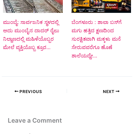
ಮುಂಬೈ: ಸಾರ್ವಜನಿಕ ಸ್ಥಳದಲ್ಲಿ
ಬೆಂಗಳೂರು : ಶಾಲಾ ಬಸ್‌ಗೆ
ಅದು ಮುಂಬೈನ ದಾದರ್ ರೈಲು
ಮಗು ಹತ್ತಿದ ಕ್ಷಣದಿಂದ
ನಿಲ್ದಾಣದಲ್ಲಿ ಮಹಿಳೆಯೊಬ್ಬರ
ಸುರಕ್ಷಿತವಾಗಿ ಮಕ್ಕಳು ಮನೆ
ಮೇಲೆ ವ್ಯಕ್ತಿಯೊಬ್ಬ ಕ್ರೂರ…
ಸೇರುವವರೆಗೂ ಹೊಣೆ
ಶಾಲೆಯದ್ದೇ…
PREVIOUS
NEXT
Leave a Comment