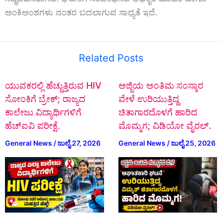
ಅಂಕಿಅಂಶಗಳು
ನಂತರ
ಬದಲಾಗುವ
ಸಾಧ್ಯತೆ
ಇದೆ.
Related Posts
ಯುವಕರಲ್ಲಿ ಹೆಚ್ಚುತ್ತಿರುವ HIV
ಅಜ್ಜಿಯ ಅಂತಿಮ ಸಂಸ್ಕಾರ
ಸೋಂಕಿಗೆ ಬ್ರೇಕ್; ರಾಜ್ಯದ
ವೇಳೆ ಉರಿಯುತ್ತಿದ್ದ
ಕಾಲೇಜು ವಿದ್ಯಾರ್ಥಿಗಳಿಗೆ
ಚಿತಾಗಾರದೊಳಗೆ ಹಾರಿದ
ಹೆಚ್‌ಐವಿ ಪರೀಕ್ಷೆ.
ಮೊಮ್ಮಗ; ವಿಡಿಯೋ ವೈರಲ್.
General News
/
ಜುಲೈ 27, 2026
General News
/
ಜುಲೈ 25, 2026