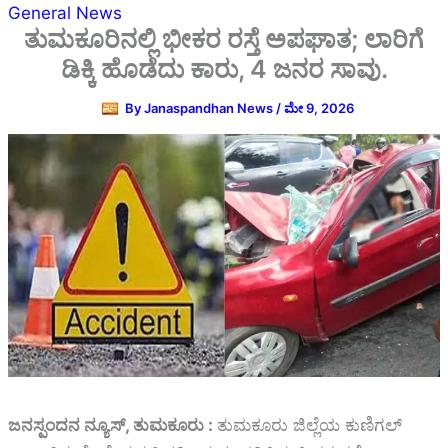
General News
ತುಮಕೂರಿನಲ್ಲಿ ಭೀಕರ ರಸ್ತೆ ಅಪಘಾತ; ಲಾರಿಗೆ
ಡಿಕ್ಕಿ ಹೊಡೆದು ಕಾರು, 4 ಜನರ ಸಾವು.
By
Janaspandhan News
/
ಮೇ 9, 2026
ಜನಸ್ಪಂದನ ನ್ಯೂಸ್‌, ತುಮಕೂರು :
ತುಮಕೂರು ಜಿಲ್ಲೆಯ ಕುಣಿಗಲ್