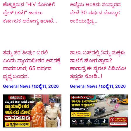
ಹೆಚ್ಚುತ್ತಿರುವ “HIV ಸೋಂಕಿಗೆ
ಅಜ್ಜಿಯ ಅಂತಿಮ ಸಂಸ್ಕಾರದ
ಬ್ರೇಕ್ (ತಡೆ)” ಹಾಕಲು
ವೇಳೆ 30 ವರ್ಷದ ಮೊಮ್ಮಗ
ಕರ್ನಾಟಕ ಆರೋಗ್ಯ ಇಲಾಖೆ…
ಉರಿಯುತ್ತಿದ್ದ…
ತಮ್ಮ ಪರ ತೀರ್ಪು ಬರಲಿ
ಶಾಲಾ ಬಸ್‌ನಲ್ಲಿ ನಿಮ್ಮ ಮಕ್ಕಳು
ಎಂದು ನ್ಯಾಯಾಧೀಶರ ಆಸನಕ್ಕೆ
ಶಾಲೆಗೆ ಹೋಗುತ್ತಾರಾ?
ವಾಮಾಚಾರ; 65 ವರ್ಷದ
ಹಾಗಾದ್ರೆ ಈ ವೈರಲ್ ವಿಡಿಯೋ
ವೃದ್ಧೆ ಬಂಧನ.
ತಪ್ಪದೇ ನೋಡಿ..!
General News
/
ಜುಲೈ 11, 2026
General News
/
ಜುಲೈ 11, 2026