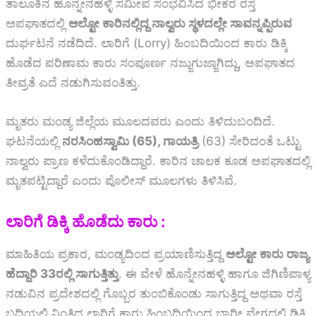
ತಾಲೂಕಿನ ಹೊನ್ನೇನಹಳ್ಳಿ ಸಮೀಪ ಸಂಭವಿಸಿದ ಭೀಕರ ರಸ್ತೆ
ಅಪಘಾತದಲ್ಲಿ
ಆಲ್ಟೋ ಕಾರಿನಲ್ಲಿದ್ದ ನಾಲ್ವರು ಸ್ಥಳದಲ್ಲೇ ಸಾವನ್ನಪ್ಪಿರುವ
ದುರ್ಘಟನೆ ನಡೆದಿದೆ. ಲಾರಿಗೆ (Lorry) ಹಿಂಬದಿಯಿಂದ ಕಾರು ಡಿಕ್ಕಿ
ಹೊಡೆದ ಪರಿಣಾಮ ಕಾರು ಸಂಪೂರ್ಣ ನಜ್ಜುಗುಜ್ಜಾಗಿದ್ದು, ಅಪಘಾತದ
ತೀವ್ರತೆ ಎದೆ ನಡುಗಿಸುವಂತಿತ್ತು.
ಮೃತರು ಮಂಡ್ಯ ಜಿಲ್ಲೆಯ ಮೂಲದವರು ಎಂದು ತಿಳಿದುಬಂದಿದೆ.
ಘಟನೆಯಲ್ಲಿ
ನರಸಿಂಹಸ್ವಾಮಿ (65), ಗಾಯತ್ರಿ
(63) ಸೇರಿದಂತೆ ಒಟ್ಟು
ನಾಲ್ವರು ಪ್ರಾಣ ಕಳೆದುಕೊಂಡಿದ್ದಾರೆ. ಕಾರಿನ ಚಾಲಕ ಕೂಡ ಅಪಘಾತದಲ್ಲಿ
ಮೃತಪಟ್ಟಿದ್ದಾರೆ ಎಂದು ಪೊಲೀಸ್ ಮೂಲಗಳು ತಿಳಿಸಿವೆ.
ಲಾರಿಗೆ ಡಿಕ್ಕಿ ಹೊಡೆದು ಕಾರು :
ಮಾಹಿತಿಯ ಪ್ರಕಾರ, ಮಂಡ್ಯದಿಂದ ಪ್ರಯಾಣಿಸುತ್ತಿದ್ದ
ಆಲ್ಟೋ ಕಾರು ರಾಜ್ಯ
ಹೆದ್ದಾರಿ 33ರಲ್ಲಿ ಸಾಗುತ್ತಿತ್ತು
. ಈ ವೇಳೆ ಹೊನ್ನೇನಹಳ್ಳಿ ಹಾಗೂ ಜಿಗಿಣಿಪಾಳ್ಯ
ನಡುವಿನ ಪ್ರದೇಶದಲ್ಲಿ ಗೊಬ್ಬರ ತುಂಬಿಕೊಂಡು ಸಾಗುತ್ತಿದ್ದ ಅಥವಾ ರಸ್ತೆ
ಬದಿಯಲ್ಲಿ ನಿಂತಿದ್ದ ಲಾರಿಗೆ ಕಾರು ಹಿಂಬದಿಯಿಂದ ಭಾರೀ ವೇಗದಲ್ಲಿ ಡಿಕ್ಕಿ