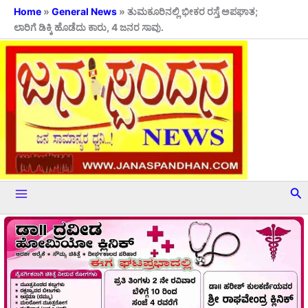
Skip
Home
»
General News
»
ತುಮಕೂರಿನಲ್ಲಿ ಭೀಕರ ರಸ್ತೆ ಅಪಘಾತ;
ಲಾರಿಗೆ ಡಿಕ್ಕಿ ಹೊಡೆದು ಕಾರು, 4 ಜನರ ಸಾವು.
to
content
Se