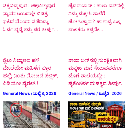
ಚಿಕ್ಕಬಳ್ಳಾಪುರ : ಚಿಕ್ಕಬಳ್ಳಾಪುರ
ಹೈದರಾಬಾದ್ : ಶಾಲಾ ಬಸ್‌ನಲ್ಲಿ
ನ್ಯಾಯಾಲಯದಲ್ಲೇ ವಿಚಿತ್ರ
ನಿಮ್ಮ ಮಕ್ಕಳು ಶಾಲೆಗೆ
ಘಟನೆಯೊಂದು ನಡೆದಿದ್ದು,
ಹೋಗುತ್ತಾರಾ? ಹಾಗಾದ್ರೆ ಎಲ್ಲ
ಓರ್ವ ವೃದ್ದೆ ತಮ್ಮ ಪರ ತೀರ್ಪು…
ಪಾಲಕರು ತಪ್ಪದೇ…
ರೈಲು ನಿಲ್ದಾಣದ ಹಳಿ
ಶಾಲಾ ಬಸ್‌ನಲ್ಲಿ ಸುರಕ್ಷಿತವಾಗಿ
ಮೇಲೆಯೇ ಮಹಿಳೆಗೆ ಕ್ರೂರ
ಮಕ್ಕಳು ಮನೆ ಸೇರುವವರೆಗೂ
ಹಲ್ಲೆ; ನಿಂತು ನೋಡಿದ ಪಬ್ಲಿಕ್‌,
ಹೊಣೆ ಶಾಲೆಯದ್ದೇ :
ವಿಡಿಯೋ ವೈರಲ್.!
ಹೈಕೋರ್ಟ್ ಮಹತ್ವದ ತೀರ್ಪು.
General News
/
ಜುಲೈ 8, 2026
General News
/
ಜುಲೈ 3, 2026