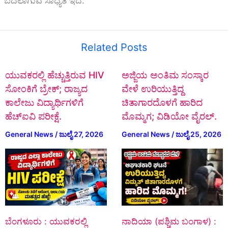
ಬದಲಾಗುವ ಸಾಧ್ಯತೆ ಇದೆ.
Related Posts
ಯುವಕರಲ್ಲಿ ಹೆಚ್ಚುತ್ತಿರುವ HIV
ಅಜ್ಜಿಯ ಅಂತಿಮ ಸಂಸ್ಕಾರ
ಸೋಂಕಿಗೆ ಬ್ರೇಕ್; ರಾಜ್ಯದ
ವೇಳೆ ಉರಿಯುತ್ತಿದ್ದ
ಕಾಲೇಜು ವಿದ್ಯಾರ್ಥಿಗಳಿಗೆ
ಚಿತಾಗಾರದೊಳಗೆ ಹಾರಿದ
ಹೆಚ್‌ಐವಿ ಪರೀಕ್ಷೆ.
ಮೊಮ್ಮಗ; ವಿಡಿಯೋ ವೈರಲ್.
General News
/
ಜುಲೈ 27, 2026
General News
/
ಜುಲೈ 25, 2026
ಬೆಂಗಳೂರು : ಯುವಕರಲ್ಲಿ
ನಾದಿಯಾ (ಪಶ್ಚಿಮ ಬಂಗಾಳ) :