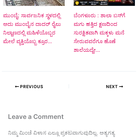
ಮುಂಬೈ: ಸಾರ್ವಜನಿಕ ಸ್ಥಳದಲ್ಲಿ
ಬೆಂಗಳೂರು : ಶಾಲಾ ಬಸ್‌ಗೆ
ಅದು ಮುಂಬೈನ ದಾದರ್ ರೈಲು
ಮಗು ಹತ್ತಿದ ಕ್ಷಣದಿಂದ
ನಿಲ್ದಾಣದಲ್ಲಿ ಮಹಿಳೆಯೊಬ್ಬರ
ಸುರಕ್ಷಿತವಾಗಿ ಮಕ್ಕಳು ಮನೆ
ಮೇಲೆ ವ್ಯಕ್ತಿಯೊಬ್ಬ ಕ್ರೂರ…
ಸೇರುವವರೆಗೂ ಹೊಣೆ
ಶಾಲೆಯದ್ದೇ…
PREVIOUS
NEXT
Leave a Comment
ನಿಮ್ಮ ಮಿಂಚೆ ವಿಳಾಸ ಎಲ್ಲೂ ಪ್ರಕಟವಾಗುವುದಿಲ್ಲ.
ಅತ್ಯಗತ್ಯ