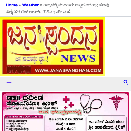
Skip
Home
»
Weather
»
ರಾಜ್ಯದಲ್ಲಿ ಮುಂಗಾರು ಅಬ್ಬರ ಆರಂಭ; ಹಲವು
ಜಿಲ್ಲೆಗಳಿಗೆ ರೆಡ್ ಅಲರ್ಟ್‌, 7 ದಿನ ಭಾರೀ ಮಳೆ.
to
content
Se