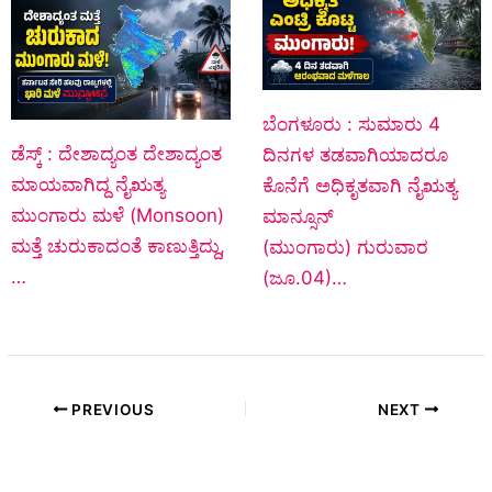
ಬೆಂಗಳೂರು : ಸುಮಾರು 4
ಡೆಸ್ಕ್‌ : ದೇಶಾದ್ಯಂತ ದೇಶಾದ್ಯಂತ
ದಿನಗಳ ತಡವಾಗಿಯಾದರೂ
ಮಾಯವಾಗಿದ್ದ ನೈಋತ್ಯ
ಕೊನೆಗೆ ಅಧಿಕೃತವಾಗಿ ನೈಋತ್ಯ
ಮುಂಗಾರು ಮಳೆ (Monsoon)
ಮಾನ್ಸೂನ್
ಮತ್ತೆ ಚುರುಕಾದಂತೆ ಕಾಣುತ್ತಿದ್ದು,
(ಮುಂಗಾರು) ಗುರುವಾರ
…
(ಜೂ.04)…
PREVIOUS
NEXT