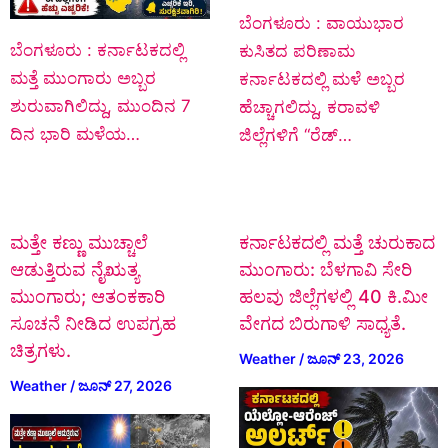
ಬೆಂಗಳೂರು : ವಾಯುಭಾರ
ಬೆಂಗಳೂರು : ಕರ್ನಾಟಕದಲ್ಲಿ
ಕುಸಿತದ ಪರಿಣಾಮ
ಮತ್ತೆ ಮುಂಗಾರು ಅಬ್ಬರ
ಕರ್ನಾಟಕದಲ್ಲಿ ಮಳೆ ಅಬ್ಬರ
ಶುರುವಾಗಿಲಿದ್ದು, ಮುಂದಿನ 7
ಹೆಚ್ಚಾಗಲಿದ್ದು, ಕರಾವಳಿ
ದಿನ ಭಾರಿ ಮಳೆಯ…
ಜಿಲ್ಲೆಗಳಿಗೆ “ರೆಡ್…
ಮತ್ತೇ ಕಣ್ಣು ಮುಚ್ಚಾಲೆ
ಕರ್ನಾಟಕದಲ್ಲಿ ಮತ್ತೆ ಚುರುಕಾದ
ಆಡುತ್ತಿರುವ ನೈಋತ್ಯ
ಮುಂಗಾರು: ಬೆಳಗಾವಿ ಸೇರಿ
ಮುಂಗಾರು; ಆತಂಕಕಾರಿ
ಹಲವು ಜಿಲ್ಲೆಗಳಲ್ಲಿ 40 ಕಿ.ಮೀ
ಸೂಚನೆ ನೀಡಿದ ಉಪಗ್ರಹ
ವೇಗದ ಬಿರುಗಾಳಿ ಸಾಧ್ಯತೆ.
ಚಿತ್ರಗಳು.
Weather
/
ಜೂನ್ 23, 2026
Weather
/
ಜೂನ್ 27, 2026