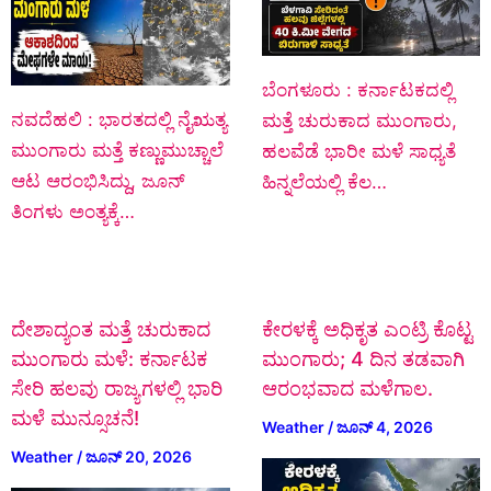
ಬೆಂಗಳೂರು : ಕರ್ನಾಟಕದಲ್ಲಿ
ನವದೆಹಲಿ : ಭಾರತದಲ್ಲಿ ನೈಋತ್ಯ
ಮತ್ತೆ ಚುರುಕಾದ ಮುಂಗಾರು,
ಮುಂಗಾರು ಮತ್ತೆ ಕಣ್ಣುಮುಚ್ಚಾಲೆ
ಹಲವೆಡೆ ಭಾರೀ ಮಳೆ ಸಾಧ್ಯತೆ
ಆಟ ಆರಂಭಿಸಿದ್ದು, ಜೂನ್
ಹಿನ್ನಲೆಯಲ್ಲಿ ಕೆಲ…
ತಿಂಗಳು ಅಂತ್ಯಕ್ಕೆ…
ದೇಶಾದ್ಯಂತ ಮತ್ತೆ ಚುರುಕಾದ
ಕೇರಳಕ್ಕೆ ಅಧಿಕೃತ ಎಂಟ್ರಿ ಕೊಟ್ಟ
ಮುಂಗಾರು ಮಳೆ: ಕರ್ನಾಟಕ
ಮುಂಗಾರು; 4 ದಿನ ತಡವಾಗಿ
ಸೇರಿ ಹಲವು ರಾಜ್ಯಗಳಲ್ಲಿ ಭಾರಿ
ಆರಂಭವಾದ ಮಳೆಗಾಲ.
ಮಳೆ ಮುನ್ಸೂಚನೆ!
Weather
/
ಜೂನ್ 4, 2026
Weather
/
ಜೂನ್ 20, 2026