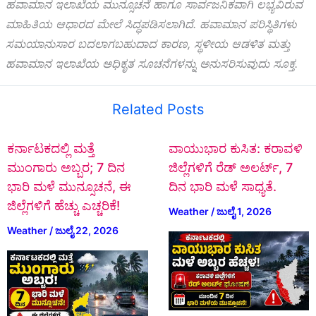
ಹವಾಮಾನ ಇಲಾಖೆಯ ಮುನ್ಸೂಚನೆ ಹಾಗೂ ಸಾರ್ವಜನಿಕವಾಗಿ ಲಭ್ಯವಿರುವ
ಮಾಹಿತಿಯ ಆಧಾರದ ಮೇಲೆ ಸಿದ್ಧಪಡಿಸಲಾಗಿದೆ. ಹವಾಮಾನ ಪರಿಸ್ಥಿತಿಗಳು
ಸಮಯಾನುಸಾರ ಬದಲಾಗಬಹುದಾದ ಕಾರಣ, ಸ್ಥಳೀಯ ಆಡಳಿತ ಮತ್ತು
ಹವಾಮಾನ ಇಲಾಖೆಯ ಅಧಿಕೃತ ಸೂಚನೆಗಳನ್ನು ಅನುಸರಿಸುವುದು ಸೂಕ್ತ.
Related Posts
ಕರ್ನಾಟಕದಲ್ಲಿ ಮತ್ತೆ
ವಾಯುಭಾರ ಕುಸಿತ: ಕರಾವಳಿ
ಮುಂಗಾರು ಅಬ್ಬರ; 7 ದಿನ
ಜಿಲ್ಲೆಗಳಿಗೆ ರೆಡ್ ಅಲರ್ಟ್, 7
ಭಾರಿ ಮಳೆ ಮುನ್ಸೂಚನೆ, ಈ
ದಿನ ಭಾರಿ ಮಳೆ ಸಾಧ್ಯತೆ.
ಜಿಲ್ಲೆಗಳಿಗೆ ಹೆಚ್ಚು ಎಚ್ಚರಿಕೆ!
Weather
/
ಜುಲೈ 1, 2026
Weather
/
ಜುಲೈ 22, 2026