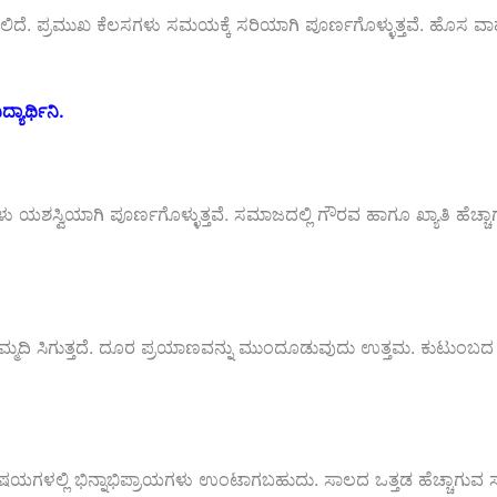
ದೆ. ಪ್ರಮುಖ ಕೆಲಸಗಳು ಸಮಯಕ್ಕೆ ಸರಿಯಾಗಿ ಪೂರ್ಣಗೊಳ್ಳುತ್ತವೆ. ಹೊಸ ವಾಹ
್ಯಾರ್ಥಿನಿ.
ಯಶಸ್ವಿಯಾಗಿ ಪೂರ್ಣಗೊಳ್ಳುತ್ತವೆ. ಸಮಾಜದಲ್ಲಿ ಗೌರವ ಹಾಗೂ ಖ್ಯಾತಿ ಹೆಚ್ಚ
ಮ್ಮದಿ ಸಿಗುತ್ತದೆ. ದೂರ ಪ್ರಯಾಣವನ್ನು ಮುಂದೂಡುವುದು ಉತ್ತಮ. ಕುಟುಂಬದ
ತ ವಿಷಯಗಳಲ್ಲಿ ಭಿನ್ನಾಭಿಪ್ರಾಯಗಳು ಉಂಟಾಗಬಹುದು. ಸಾಲದ ಒತ್ತಡ ಹೆಚ್ಚಾಗುವ 