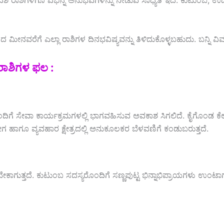
ಾದಶ ರಾಶಿಗಳಿಗೂ ವಿಭಿನ್ನ ಅನುಭವಗಳನ್ನು ನೀಡುವ ಸಾಧ್ಯತೆ ಇದೆ. ಕುಟುಂಬ, ಉದ
ನವರೆಗೆ ಎಲ್ಲಾ ರಾಶಿಗಳ ದಿನಭವಿಷ್ಯವನ್ನು ತಿಳಿದುಕೊಳ್ಳಬಹುದು. ಬನ್ನಿ ವಿವ
ರಾಶಿಗಳ ಫಲ :
ೆ ಸೇವಾ ಕಾರ್ಯಕ್ರಮಗಳಲ್ಲಿ ಭಾಗವಹಿಸುವ ಅವಕಾಶ ಸಿಗಲಿದೆ. ಕೈಗೊಂಡ ಕೆಲಸ
ಾಗೂ ವ್ಯವಹಾರ ಕ್ಷೇತ್ರದಲ್ಲಿ ಅನುಕೂಲಕರ ಬೆಳವಣಿಗೆ ಕಂಡುಬರುತ್ತದೆ.
 ವಹಿಸಬೇಕಾಗುತ್ತದೆ. ಕುಟುಂಬ ಸದಸ್ಯರೊಂದಿಗೆ ಸಣ್ಣಪುಟ್ಟ ಭಿನ್ನಾಭಿಪ್ರಾಯಗಳು 