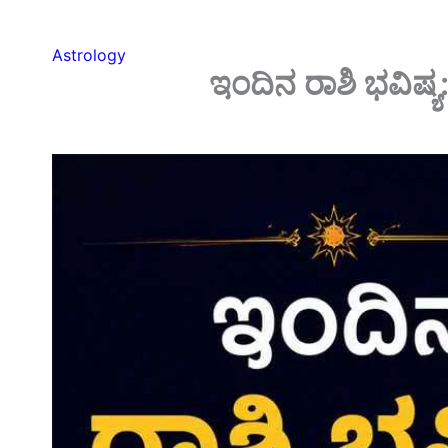
Astrology
ಇಂದಿನ ರಾಶಿ ಭವಿಷ್