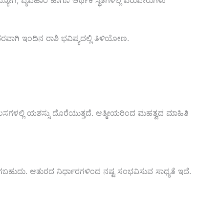
್ಯೋಗ, ವ್ಯವಹಾರ ಹಾಗೂ ಆರ್ಥಿಕ ಸ್ಥಿತಿಗಳಲ್ಲಿ ಏರುಪೇರುಗಳು
ರವಾಗಿ ಇಂದಿನ ರಾಶಿ ಭವಿಷ್ಯದಲ್ಲಿ ತಿಳಿಯೋಣ.
ಗಳಲ್ಲಿ ಯಶಸ್ಸು ದೊರೆಯುತ್ತದೆ. ಆತ್ಮೀಯರಿಂದ ಮಹತ್ವದ ಮಾಹಿತಿ
ಉಂಟಾಗಬಹುದು. ಆತುರದ ನಿರ್ಧಾರಗಳಿಂದ ನಷ್ಟ ಸಂಭವಿಸುವ ಸಾಧ್ಯತೆ ಇದೆ.