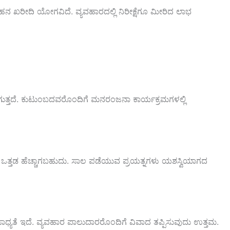
ನ ಖರೀದಿ ಯೋಗವಿದೆ. ವ್ಯವಹಾರದಲ್ಲಿ ನಿರೀಕ್ಷೆಗೂ ಮೀರಿದ ಲಾಭ
ಾಗುತ್ತದೆ. ಕುಟುಂಬದವರೊಂದಿಗೆ ಮನರಂಜನಾ ಕಾರ್ಯಕ್ರಮಗಳಲ್ಲಿ
 ಒತ್ತಡ ಹೆಚ್ಚಾಗಬಹುದು. ಸಾಲ ಪಡೆಯುವ ಪ್ರಯತ್ನಗಳು ಯಶಸ್ವಿಯಾಗದ
ಸಾಧ್ಯತೆ ಇದೆ. ವ್ಯವಹಾರ ಪಾಲುದಾರರೊಂದಿಗೆ ವಿವಾದ ತಪ್ಪಿಸುವುದು ಉತ್ತಮ.