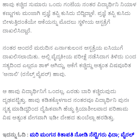
ಹಾವು ಕಚ್ಚಿದ ಸುಮಾರು ಒಂದು ಗಂಟೆಯ ನಂತರ ವಿದ್ಯಾರ್ಥಿನಿ ನಿಯಾಳ
ಕಣ್ಣುಗಳು ಮಂಜಾಗಿ ಪ್ರಜ್ಞೆ ತಪ್ಪಿ ಕುಸಿದು ಬಿದ್ದಿದ್ದಾಳೆ. ಪ್ರಜ್ಞೆ ತಪ್ಪಿ ಕುಸಿದು
ಬೀಳುತ್ತಿದಂತೆಯೇ ಆಕೆಯನ್ನು ಮೊದಲು ಸ್ಥಳೀಯ ಆಸ್ಪತ್ರೆಗೆ
ದಾಖಲಿಸಿದ್ದಾರೆ.
ನಂತರ ಅಂದರೆ ಮರುದಿನ ಎರ್ನಾಕುಲಂನ ಆಸ್ಪತ್ರೆಯ ಐಸಿಯುಗೆ
ದಾಖಲಿಸಲಾಯಿತು. ಅಲ್ಲಿ ವೈದ್ಯಕೀಯ ಪರೀಕ್ಷೆ ನಡೆಸಿದಾಗ ತಿಳಿದು ಬಂದ
ಸತ್ಯದಿಂದ ಎಲ್ಲರೂ ಶಾಕ್‌ ಆಗಿದ್ದು, ಆಕೆಗೆ ಕಚ್ಚಿದ್ದು ಅತ್ಯಂತ ವಿಷಪೂರಿತ
‘ಅನಾಲಿ’ (ರಸೆಲ್ಸ್ ವೈಪರ್) ಹಾವು.
ಆ ಹಾವು ವಿದ್ಯಾರ್ಥಿನಿಗೆ ಒಂದಲ್ಲ, ಎರಡು ಬಾರಿ ಕಚ್ಚಿರುವುದು
ದೃಢಪಟ್ಟಿತ್ತು. ಹಾವು ಕಡಿತಕ್ಕೊಳಗಾದ ನಂತರವೂ ವಿದ್ಯಾರ್ಥಿನಿ ಪುನಃ
ನೃತ್ಯ ಮಾಡಿದ್ದರಿಂದ ದೈಹಿಕವಾಗಿ ಹೆಚ್ಚು ಕ್ರಿಯಾಶೀಲವಾದ ಪರಿಣಾಮ
ವಿಷ ಅತ್ಯಂತ ವೇಗವಾಗಿ ಇಡೀ ದೇಹದ ತುಂಬೆಲ್ಲಾ ಹರಡಿತ್ತು.
ಇದನ್ನು ಓದಿ :
ಮರಿ ಮಂಗನ ಕಿತಾಪತಿ ನೋಡಿ ನೆಟ್ಟಿಗರು ಫಿದಾ; ವೈರಲ್