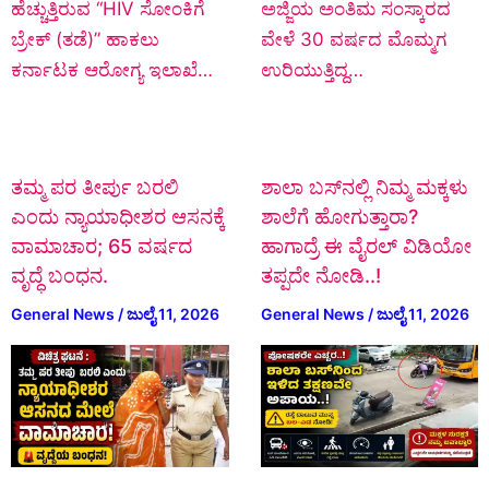
ಹೆಚ್ಚುತ್ತಿರುವ “HIV ಸೋಂಕಿಗೆ
ಅಜ್ಜಿಯ ಅಂತಿಮ ಸಂಸ್ಕಾರದ
ಬ್ರೇಕ್ (ತಡೆ)” ಹಾಕಲು
ವೇಳೆ 30 ವರ್ಷದ ಮೊಮ್ಮಗ
ಕರ್ನಾಟಕ ಆರೋಗ್ಯ ಇಲಾಖೆ…
ಉರಿಯುತ್ತಿದ್ದ…
ತಮ್ಮ ಪರ ತೀರ್ಪು ಬರಲಿ
ಶಾಲಾ ಬಸ್‌ನಲ್ಲಿ ನಿಮ್ಮ ಮಕ್ಕಳು
ಎಂದು ನ್ಯಾಯಾಧೀಶರ ಆಸನಕ್ಕೆ
ಶಾಲೆಗೆ ಹೋಗುತ್ತಾರಾ?
ವಾಮಾಚಾರ; 65 ವರ್ಷದ
ಹಾಗಾದ್ರೆ ಈ ವೈರಲ್ ವಿಡಿಯೋ
ವೃದ್ಧೆ ಬಂಧನ.
ತಪ್ಪದೇ ನೋಡಿ..!
General News
/
ಜುಲೈ 11, 2026
General News
/
ಜುಲೈ 11, 2026