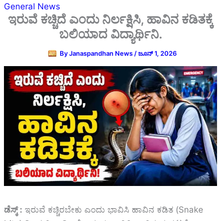
General News
ಇರುವೆ ಕಚ್ಚಿದೆ ಎಂದು ನಿರ್ಲಕ್ಷಿಸಿ, ಹಾವಿನ ಕಡಿತಕ್ಕೆ
ಬಲಿಯಾದ ವಿದ್ಯಾರ್ಥಿನಿ.
By
Janaspandhan News
/
ಜೂನ್ 1, 2026
ಡೆಸ್ಕ್‌ :
ಇರುವೆ ಕಚ್ಚಿರಬೇಕು ಎಂದು ಭಾವಿಸಿ ಹಾವಿನ ಕಡಿತ (
Snake