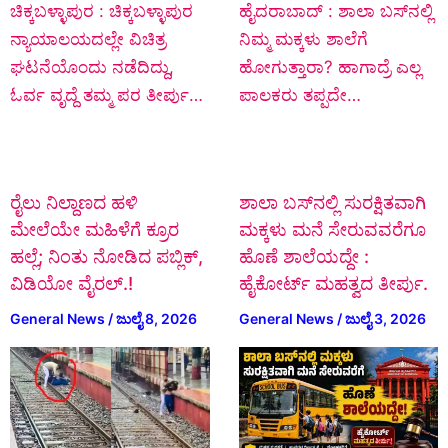
ಚಿಕ್ಕಬಳ್ಳಾಪುರ : ಚಿಕ್ಕಬಳ್ಳಾಪುರ
ಹೈದರಾಬಾದ್ : ಶಾಲಾ ಬಸ್‌ನಲ್ಲಿ
ನ್ಯಾಯಾಲಯದಲ್ಲೇ ವಿಚಿತ್ರ
ನಿಮ್ಮ ಮಕ್ಕಳು ಶಾಲೆಗೆ
ಘಟನೆಯೊಂದು ನಡೆದಿದ್ದು,
ಹೋಗುತ್ತಾರಾ? ಹಾಗಾದ್ರೆ ಎಲ್ಲ
ಓರ್ವ ವೃದ್ದೆ ತಮ್ಮ ಪರ ತೀರ್ಪು…
ಪಾಲಕರು ತಪ್ಪದೇ…
ರೈಲು ನಿಲ್ದಾಣದ ಹಳಿ
ಶಾಲಾ ಬಸ್‌ನಲ್ಲಿ ಸುರಕ್ಷಿತವಾಗಿ
ಮೇಲೆಯೇ ಮಹಿಳೆಗೆ ಕ್ರೂರ
ಮಕ್ಕಳು ಮನೆ ಸೇರುವವರೆಗೂ
ಹಲ್ಲೆ; ನಿಂತು ನೋಡಿದ ಪಬ್ಲಿಕ್‌,
ಹೊಣೆ ಶಾಲೆಯದ್ದೇ :
ವಿಡಿಯೋ ವೈರಲ್.!
ಹೈಕೋರ್ಟ್ ಮಹತ್ವದ ತೀರ್ಪು.
General News
/
ಜುಲೈ 8, 2026
General News
/
ಜುಲೈ 3, 2026