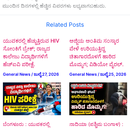
ಮುಂದಿನ ದಿನಗಳಲ್ಲಿ ಹೆಚ್ಚಿನ ವಿವರಗಳು ಲಭ್ಯವಾಗಬಹುದು.
Related Posts
ಯುವಕರಲ್ಲಿ ಹೆಚ್ಚುತ್ತಿರುವ HIV
ಅಜ್ಜಿಯ ಅಂತಿಮ ಸಂಸ್ಕಾರ
ಸೋಂಕಿಗೆ ಬ್ರೇಕ್; ರಾಜ್ಯದ
ವೇಳೆ ಉರಿಯುತ್ತಿದ್ದ
ಕಾಲೇಜು ವಿದ್ಯಾರ್ಥಿಗಳಿಗೆ
ಚಿತಾಗಾರದೊಳಗೆ ಹಾರಿದ
ಹೆಚ್‌ಐವಿ ಪರೀಕ್ಷೆ.
ಮೊಮ್ಮಗ; ವಿಡಿಯೋ ವೈರಲ್.
General News
/
ಜುಲೈ 27, 2026
General News
/
ಜುಲೈ 25, 2026
ಬೆಂಗಳೂರು : ಯುವಕರಲ್ಲಿ
ನಾದಿಯಾ (ಪಶ್ಚಿಮ ಬಂಗಾಳ) :