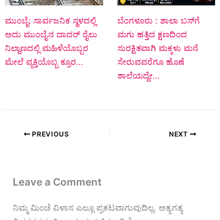
ಮುಂಬೈ: ಸಾರ್ವಜನಿಕ ಸ್ಥಳದಲ್ಲಿ
ಬೆಂಗಳೂರು : ಶಾಲಾ ಬಸ್‌ಗೆ
ಅದು ಮುಂಬೈನ ದಾದರ್ ರೈಲು
ಮಗು ಹತ್ತಿದ ಕ್ಷಣದಿಂದ
ನಿಲ್ದಾಣದಲ್ಲಿ ಮಹಿಳೆಯೊಬ್ಬರ
ಸುರಕ್ಷಿತವಾಗಿ ಮಕ್ಕಳು ಮನೆ
ಮೇಲೆ ವ್ಯಕ್ತಿಯೊಬ್ಬ ಕ್ರೂರ…
ಸೇರುವವರೆಗೂ ಹೊಣೆ
ಶಾಲೆಯದ್ದೇ…
PREVIOUS
NEXT
Leave a Comment
ನಿಮ್ಮ ಮಿಂಚೆ ವಿಳಾಸ ಎಲ್ಲೂ ಪ್ರಕಟವಾಗುವುದಿಲ್ಲ.
ಅತ್ಯಗತ್ಯ