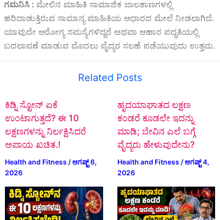
ಗಮನಿಸಿ :
ಮೇಲಿನ ಮಾಹಿತಿ ಸಾಮಾಜಿಕ ಜಾಲತಾಣಗಳಲ್ಲಿ
ಹರಿದಾಡುತ್ತಿರುವ ಸಾಮಾನ್ಯ ಮಾಹಿತಿಯ ಆಧಾರದ ಮೇಲೆ ನೀಡಲಾಗಿದೆ.
ಯಾವುದೇ ಆರೋಗ್ಯ ಸಮಸ್ಯೆಗಳಿದ್ದರೆ ಅಥವಾ ಆಹಾರ ಪದ್ಧತಿಯಲ್ಲಿ
ಬದಲಾವಣೆ ಮಾಡುವ ಮೊದಲು ವೈದ್ಯರ ಸಲಹೆ ಪಡೆಯುವುದು ಉತ್ತಮ.
Related Posts
ಕಿಡ್ನಿ ಸ್ಟೋನ್‌ ಏಕೆ
ಹೃದಯಾಘಾತದ ಲಕ್ಷಣ
ಉಂಟಾಗುತ್ತದೆ? ಈ 10
ಕಂಡರೆ ಕೂಡಲೇ ಇದನ್ನು
ಲಕ್ಷಣಗಳನ್ನು ನಿರ್ಲಕ್ಷಿಸಿದರೆ
ಮಾಡಿ; ಬೇವಿನ ಎಲೆ ಬಗ್ಗೆ
ಅಪಾಯ ಖಚಿತ.!
ವೈದ್ಯರು ಹೇಳುವುದೇನು?
Health and Fitness
/
ಆಗಷ್ಟ್ 6,
Health and Fitness
/
ಆಗಷ್ಟ್ 4,
2026
2026