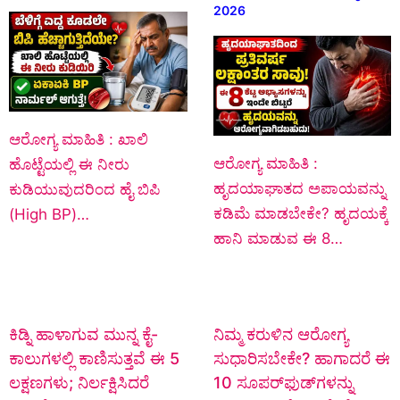
2026
ಆರೋಗ್ಯ ಮಾಹಿತಿ : ಖಾಲಿ
ಆರೋಗ್ಯ ಮಾಹಿತಿ :
ಹೊಟ್ಟೆಯಲ್ಲಿ ಈ ನೀರು
ಹೃದಯಾಘಾತದ ಅಪಾಯವನ್ನು
ಕುಡಿಯುವುದರಿಂದ ಹೈ ಬಿಪಿ
ಕಡಿಮೆ ಮಾಡಬೇಕೇ? ಹೃದಯಕ್ಕೆ
(High BP)…
ಹಾನಿ ಮಾಡುವ ಈ 8…
ಕಿಡ್ನಿ ಹಾಳಾಗುವ ಮುನ್ನ ಕೈ-
ನಿಮ್ಮ ಕರುಳಿನ ಆರೋಗ್ಯ
ಕಾಲುಗಳಲ್ಲಿ ಕಾಣಿಸುತ್ತವೆ ಈ 5
ಸುಧಾರಿಸಬೇಕೇ? ಹಾಗಾದರೆ ಈ
ಲಕ್ಷಣಗಳು; ನಿರ್ಲಕ್ಷಿಸಿದರೆ
10 ಸೂಪರ್‌ಫುಡ್‌ಗಳನ್ನು