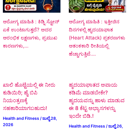
ಆರೋಗ್ಯ ಮಾಹಿತಿ : ಕಿಡ್ನಿ ಸ್ಟೋನ್‌
ಆರೋಗ್ಯ ಮಾಹಿತಿ : ಇತ್ತೀಚಿನ
ಏಕೆ ಉಂಟಾಗುತ್ತದೆ? ಅದರ
ದಿನಗಳಲ್ಲಿ ಹೃದಯಾಘಾತ
ಆರಂಭಿಕ ಲಕ್ಷಣಗಳು, ಪ್ರಮುಖ
(Heart Attack) ಪ್ರಕರಣಗಳು
ಕಾರಣಗಳು,…
ಆತಂಕಕಾರಿ ರೀತಿಯಲ್ಲಿ
ಹೆಚ್ಚಾಗುತ್ತಿವೆ.…
ಖಾಲಿ ಹೊಟ್ಟೆಯಲ್ಲಿ ಈ ನೀರು
ಹೃದಯಾಘಾತದ ಅಪಾಯ
ಕುಡಿಯಿರಿ; ಹೈ ಬಿಪಿ
ಕಡಿಮೆ ಮಾಡಬೇಕೇ?
ನಿಯಂತ್ರಣಕ್ಕೆ
ಹೃದಯವನ್ನು ಹಾಳು ಮಾಡುವ
ಸಹಕಾರಿಯಾಗಬಹುದು!
ಈ 8 ಕೆಟ್ಟ ಅಭ್ಯಾಸಗಳನ್ನು
ಇಂದೇ ಬಿಡಿ.!
Health and Fitness
/
ಜುಲೈ 28,
2026
Health and Fitness
/
ಜುಲೈ 26,