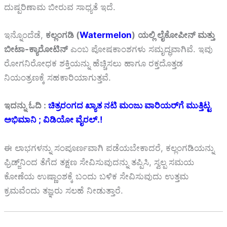
ದುಷ್ಪರಿಣಾಮ ಬೀರುವ ಸಾಧ್ಯತೆ ಇದೆ.
ಇನ್ನೊಂದೆಡೆ,
ಕಲ್ಲಂಗಡಿ (
Watermelon
)
ಯಲ್ಲಿ ಲೈಕೋಪೀನ್ ಮತ್ತು
ಬೀಟಾ-ಕ್ಯಾರೋಟಿನ್
ಎಂಬ ಪೋಷಕಾಂಶಗಳು ಸಮೃದ್ಧವಾಗಿವೆ. ಇವು
ರೋಗನಿರೋಧಕ ಶಕ್ತಿಯನ್ನು ಹೆಚ್ಚಿಸಲು ಹಾಗೂ ರಕ್ತದೊತ್ತಡ
ನಿಯಂತ್ರಣಕ್ಕೆ ಸಹಕಾರಿಯಾಗುತ್ತವೆ.
ಇದನ್ನು ಓದಿ :
ಚಿತ್ರರಂಗದ ಖ್ಯಾತ ನಟಿ ಮಂಜು ವಾರಿಯರ್‌ಗೆ ಮುತ್ತಿಟ್ಟ
ಅಭಿಮಾನಿ ; ವಿಡಿಯೋ ವೈರಲ್.!
ಈ ಲಾಭಗಳನ್ನು ಸಂಪೂರ್ಣವಾಗಿ ಪಡೆಯಬೇಕಾದರೆ, ಕಲ್ಲಂಗಡಿಯನ್ನು
ಫ್ರಿಡ್ಜ್‌ನಿಂದ ತೆಗೆದ ತಕ್ಷಣ ಸೇವಿಸುವುದನ್ನು ತಪ್ಪಿಸಿ, ಸ್ವಲ್ಪ ಸಮಯ
ಕೋಣೆಯ ಉಷ್ಣಾಂಶಕ್ಕೆ ಬಂದು ಬಳಿಕ ಸೇವಿಸುವುದು ಉತ್ತಮ
ಕ್ರಮವೆಂದು ತಜ್ಞರು ಸಲಹೆ ನೀಡುತ್ತಾರೆ.