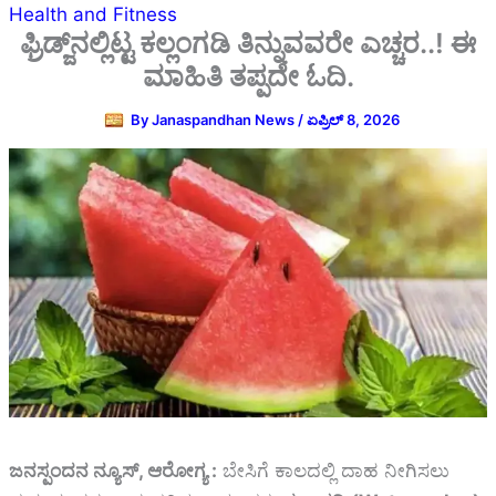
Health and Fitness
ಫ್ರಿಡ್ಜ್‌ನಲ್ಲಿಟ್ಟ ಕಲ್ಲಂಗಡಿ ತಿನ್ನುವವರೇ ಎಚ್ಚರ..! ಈ
ಮಾಹಿತಿ ತಪ್ಪದೇ ಓದಿ.
By
Janaspandhan News
/
ಏಪ್ರಿಲ್ 8, 2026
ಜನಸ್ಪಂದನ ನ್ಯೂಸ್‌, ಆರೋಗ್ಯ :
ಬೇಸಿಗೆ ಕಾಲದಲ್ಲಿ ದಾಹ ನೀಗಿಸಲು