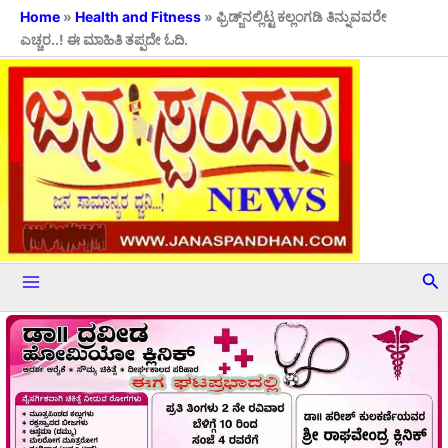
Skip
Home
»
Health and Fitness
»
ಫ್ರಿಡ್ಜ್‌ನಲ್ಲಿಟ್ಟ ಕಲ್ಲಂಗಡಿ ತಿನ್ನುವವರೇ
ಎಚ್ಚರ..! ಈ ಮಾಹಿತಿ ತಪ್ಪದೇ ಓದಿ.
to
content
Se