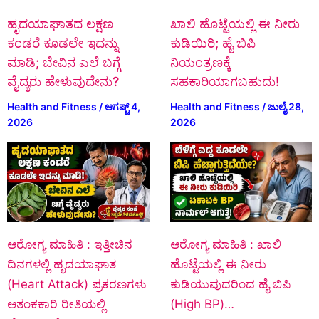
ಹೃದಯಾಘಾತದ ಲಕ್ಷಣ
ಖಾಲಿ ಹೊಟ್ಟೆಯಲ್ಲಿ ಈ ನೀರು
ಕಂಡರೆ ಕೂಡಲೇ ಇದನ್ನು
ಕುಡಿಯಿರಿ; ಹೈ ಬಿಪಿ
ಮಾಡಿ; ಬೇವಿನ ಎಲೆ ಬಗ್ಗೆ
ನಿಯಂತ್ರಣಕ್ಕೆ
ವೈದ್ಯರು ಹೇಳುವುದೇನು?
ಸಹಕಾರಿಯಾಗಬಹುದು!
Health and Fitness
/
ಆಗಷ್ಟ್ 4,
Health and Fitness
/
ಜುಲೈ 28,
2026
2026
ಆರೋಗ್ಯ ಮಾಹಿತಿ : ಇತ್ತೀಚಿನ
ಆರೋಗ್ಯ ಮಾಹಿತಿ : ಖಾಲಿ
ದಿನಗಳಲ್ಲಿ ಹೃದಯಾಘಾತ
ಹೊಟ್ಟೆಯಲ್ಲಿ ಈ ನೀರು
(Heart Attack) ಪ್ರಕರಣಗಳು
ಕುಡಿಯುವುದರಿಂದ ಹೈ ಬಿಪಿ
ಆತಂಕಕಾರಿ ರೀತಿಯಲ್ಲಿ
(High BP)…