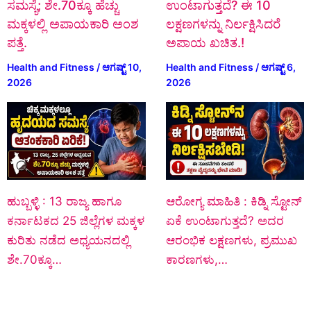
ಸಮಸ್ಯೆ; ಶೇ.70ಕ್ಕೂ ಹೆಚ್ಚು
ಉಂಟಾಗುತ್ತದೆ? ಈ 10
ಮಕ್ಕಳಲ್ಲಿ ಅಪಾಯಕಾರಿ ಅಂಶ
ಲಕ್ಷಣಗಳನ್ನು ನಿರ್ಲಕ್ಷಿಸಿದರೆ
ಪತ್ತೆ.
ಅಪಾಯ ಖಚಿತ.!
Health and Fitness
/
ಆಗಷ್ಟ್ 10,
Health and Fitness
/
ಆಗಷ್ಟ್ 6,
2026
2026
ಹುಬ್ಬಳ್ಳಿ : 13 ರಾಜ್ಯ ಹಾಗೂ
ಆರೋಗ್ಯ ಮಾಹಿತಿ : ಕಿಡ್ನಿ ಸ್ಟೋನ್‌
ಕರ್ನಾಟಕದ 25 ಜಿಲ್ಲೆಗಳ ಮಕ್ಕಳ
ಏಕೆ ಉಂಟಾಗುತ್ತದೆ? ಅದರ
ಕುರಿತು ನಡೆದ ಅಧ್ಯಯನದಲ್ಲಿ
ಆರಂಭಿಕ ಲಕ್ಷಣಗಳು, ಪ್ರಮುಖ
ಶೇ.70ಕ್ಕೂ…
ಕಾರಣಗಳು,…