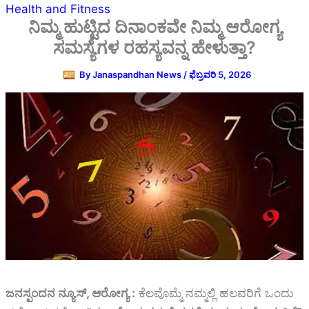
Health and Fitness
ನಿಮ್ಮ ಹುಟ್ಟಿದ ದಿನಾಂಕವೇ ನಿಮ್ಮ ಆರೋಗ್ಯ
ಸಮಸ್ಯೆಗಳ ರಹಸ್ಯವನ್ನ ಹೇಳುತ್ತಾ?
By
Janaspandhan News
/
ಫೆಬ್ರವರಿ 5, 2026
ಜನಸ್ಪಂದನ ನ್ಯೂಸ್‌, ಆರೋಗ್ಯ :
ಕೆಲವೊಮ್ಮೆ ನಮ್ಮಲ್ಲಿ ಹಲವರಿಗೆ ಒಂದು