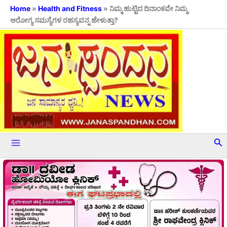
Skip
Home
»
Health and Fitness
»
ನಿಮ್ಮ ಹುಟ್ಟಿದ ದಿನಾಂಕವೇ ನಿಮ್ಮ
ಆರೋಗ್ಯ ಸಮಸ್ಯೆಗಳ ರಹಸ್ಯವನ್ನ ಹೇಳುತ್ತಾ?
to
content
Se