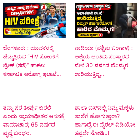
ಬೆಂಗಳೂರು : ಯುವಕರಲ್ಲಿ
ನಾದಿಯಾ (ಪಶ್ಚಿಮ ಬಂಗಾಳ) :
ಹೆಚ್ಚುತ್ತಿರುವ “HIV ಸೋಂಕಿಗೆ
ಅಜ್ಜಿಯ ಅಂತಿಮ ಸಂಸ್ಕಾರದ
ಬ್ರೇಕ್ (ತಡೆ)” ಹಾಕಲು
ವೇಳೆ 30 ವರ್ಷದ ಮೊಮ್ಮಗ
ಕರ್ನಾಟಕ ಆರೋಗ್ಯ ಇಲಾಖೆ…
ಉರಿಯುತ್ತಿದ್ದ…
ತಮ್ಮ ಪರ ತೀರ್ಪು ಬರಲಿ
ಶಾಲಾ ಬಸ್‌ನಲ್ಲಿ ನಿಮ್ಮ ಮಕ್ಕಳು
ಎಂದು ನ್ಯಾಯಾಧೀಶರ ಆಸನಕ್ಕೆ
ಶಾಲೆಗೆ ಹೋಗುತ್ತಾರಾ?
ವಾಮಾಚಾರ; 65 ವರ್ಷದ
ಹಾಗಾದ್ರೆ ಈ ವೈರಲ್ ವಿಡಿಯೋ
ವೃದ್ಧೆ ಬಂಧನ.
ತಪ್ಪದೇ ನೋಡಿ..!