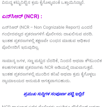
ವಿರುದ್ಧ ಕಟ್ಟುನಿಟ್ಟಿನ ಕ್ರಮ ಕೈಗೊಳ್ಳುವಂತೆ ಒತ್ತಾಯಿಸಿದ್ದಾರೆ.
ಎನ್‌ಸಿಆರ್ (NCR) :
ಎನ್‌ಸಿಆರ್ (NCR – Non Cognizable Report) ಎಂದರೆ
ಗಂಭೀರವಲ್ಲದ ಪ್ರಕರಣಗಳಿಗೆ ಪೊಲೀಸರು ದಾಖಲಿಸುವ ವರದಿ.
ಇಂತಹ ಪ್ರಕರಣಗಳಲ್ಲಿ ತಕ್ಷಣವೇ ಬಂಧನ ಮಾಡುವ ಅಧಿಕಾರ
ಪೊಲೀಸರಿಗೆ ಇರುವುದಿಲ್ಲ.
ಸಾಮಾನ್ಯ ಜಗಳ, ಸಣ್ಣ ಮಟ್ಟದ ಬೆದರಿಕೆ, ನಿಂದನೆ ಅಥವಾ ಕೌಟುಂಬಿಕ
ಕಲಹಗಳಂತಹ ಪ್ರಕರಣಗಳು NCR ಅಡಿಯಲ್ಲಿ ದಾಖಲಾಗುತ್ತವೆ.
ಇಂತಹ ಪ್ರಕರಣಗಳಲ್ಲಿ ಮುಂದಿನ ತನಿಖೆ ಅಥವಾ ಕ್ರಮ ಕೈಗೊಳ್ಳಲು
ನ್ಯಾಯಾಲಯದ ಅನುಮತಿ ಅಗತ್ಯವಾಗಬಹುದು.
ಪ್ರಮುಖ
ಸುದ್ದಿಗಳ
ಸಂಪೂರ್ಣ
ಪಟ್ಟಿ
ಇಲ್ಲಿದೆ
NCR ದಾಖಲಾದ ಬಳಿಕ ಪೊಲೀಸರು ಇಬ್ಬರಿಗೂ ಕೌನ್ಸೆಲಿಂಗ್ ಅಥವಾ