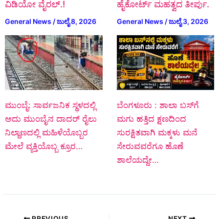
ವಿಡಿಯೋ ವೈರಲ್.!
ಹೈಕೋರ್ಟ್ ಮಹತ್ವದ ತೀರ್ಪು.
General News
/
ಜುಲೈ 8, 2026
General News
/
ಜುಲೈ 3, 2026
ಮುಂಬೈ: ಸಾರ್ವಜನಿಕ ಸ್ಥಳದಲ್ಲಿ
ಬೆಂಗಳೂರು : ಶಾಲಾ ಬಸ್‌ಗೆ
ಅದು ಮುಂಬೈನ ದಾದರ್ ರೈಲು
ಮಗು ಹತ್ತಿದ ಕ್ಷಣದಿಂದ
ನಿಲ್ದಾಣದಲ್ಲಿ ಮಹಿಳೆಯೊಬ್ಬರ
ಸುರಕ್ಷಿತವಾಗಿ ಮಕ್ಕಳು ಮನೆ
ಮೇಲೆ ವ್ಯಕ್ತಿಯೊಬ್ಬ ಕ್ರೂರ…
ಸೇರುವವರೆಗೂ ಹೊಣೆ
ಶಾಲೆಯದ್ದೇ…
PREVIOUS
NEXT