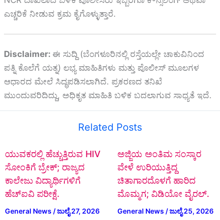
ಎಚ್ಚರಿಕೆ ನೀಡುವ ಕ್ರಮ ಕೈಗೊಳ್ಳುತ್ತಾರೆ.
Disclaimer:
ಈ ಸುದ್ದಿ (ಬೆಂಗಳೂರಿನಲ್ಲಿ ರಸ್ತೆಯಲ್ಲೇ ಚಾಕುವಿನಿಂದ
ಪತ್ನಿ ಕೊಲೆಗೆ ಯತ್ನ) ಲಭ್ಯ ಮಾಹಿತಿಗಳು ಮತ್ತು ಪೊಲೀಸ್ ಮೂಲಗಳ
ಆಧಾರದ ಮೇಲೆ ಸಿದ್ಧಪಡಿಸಲಾಗಿದೆ. ಪ್ರಕರಣದ ತನಿಖೆ
ಮುಂದುವರಿದಿದ್ದು, ಅಧಿಕೃತ ಮಾಹಿತಿ ಬಳಿಕ ಬದಲಾಗುವ ಸಾಧ್ಯತೆ ಇದೆ.
Related Posts
ಯುವಕರಲ್ಲಿ ಹೆಚ್ಚುತ್ತಿರುವ HIV
ಅಜ್ಜಿಯ ಅಂತಿಮ ಸಂಸ್ಕಾರ
ಸೋಂಕಿಗೆ ಬ್ರೇಕ್; ರಾಜ್ಯದ
ವೇಳೆ ಉರಿಯುತ್ತಿದ್ದ
ಕಾಲೇಜು ವಿದ್ಯಾರ್ಥಿಗಳಿಗೆ
ಚಿತಾಗಾರದೊಳಗೆ ಹಾರಿದ
ಹೆಚ್‌ಐವಿ ಪರೀಕ್ಷೆ.
ಮೊಮ್ಮಗ; ವಿಡಿಯೋ ವೈರಲ್.
General News
/
ಜುಲೈ 27, 2026
General News
/
ಜುಲೈ 25, 2026