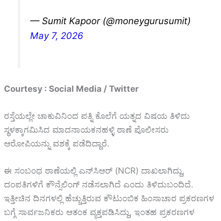
— Sumit Kapoor (@moneygurusumit)
May 7, 2026
Courtesy : Social Media / Twitter
ರಸ್ತೆಯಲ್ಲೇ ಚಾಕುವಿನಿಂದ ಪತ್ನಿ ಕೊಲೆಗೆ ಯತ್ನದ ವಿಷಯ ತಿಳಿದು
ಸ್ಥಳಕ್ಕಾಗಮಿಸಿದ ಮಾದನಾಯಕನಹಳ್ಳಿ ಠಾಣೆ ಪೊಲೀಸರು
ಆರೋಪಿಯನ್ನು ವಶಕ್ಕೆ ಪಡೆದಿದ್ದಾರೆ.
ಈ ಸಂಬಂಧ ಠಾಣೆಯಲ್ಲಿ ಎನ್‌ಸಿಆರ್ (NCR) ದಾಖಲಾಗಿದ್ದು,
ದಂಪತಿಗಳಿಗೆ ಕೌನ್ಸೆಲಿಂಗ್ ನಡೆಸಲಾಗಿದೆ ಎಂದು ತಿಳಿದುಬಂದಿದೆ.
ಇತ್ತೀಚಿನ ದಿನಗಳಲ್ಲಿ ಹೆಚ್ಚುತ್ತಿರುವ ಕೌಟುಂಬಿಕ ಹಿಂಸಾಚಾರ ಪ್ರಕರಣಗಳ
ಬಗ್ಗೆ ಸಾರ್ವಜನಿಕರು ಆತಂಕ ವ್ಯಕ್ತಪಡಿಸಿದ್ದು, ಇಂತಹ ಪ್ರಕರಣಗಳ