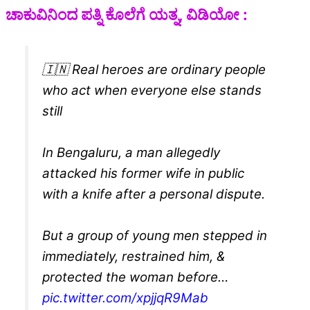
ಚಾಕುವಿನಿಂದ ಪತ್ನಿ ಕೊಲೆಗೆ ಯತ್ನ, ವಿಡಿಯೋ :
🇮🇳 Real heroes are ordinary people
who act when everyone else stands
still
In Bengaluru, a man allegedly
attacked his former wife in public
with a knife after a personal dispute.
But a group of young men stepped in
immediately, restrained him, &
protected the woman before…
pic.twitter.com/xpjjqR9Mab