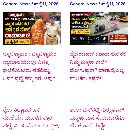
General News
/
ಜುಲೈ 11, 2026
General News
/
ಜುಲೈ 11, 2026
ಚಿಕ್ಕಬಳ್ಳಾಪುರ : ಚಿಕ್ಕಬಳ್ಳಾಪುರ
ಹೈದರಾಬಾದ್ : ಶಾಲಾ ಬಸ್‌ನಲ್ಲಿ
ನ್ಯಾಯಾಲಯದಲ್ಲೇ ವಿಚಿತ್ರ
ನಿಮ್ಮ ಮಕ್ಕಳು ಶಾಲೆಗೆ
ಘಟನೆಯೊಂದು ನಡೆದಿದ್ದು,
ಹೋಗುತ್ತಾರಾ? ಹಾಗಾದ್ರೆ ಎಲ್ಲ
ಓರ್ವ ವೃದ್ದೆ ತಮ್ಮ ಪರ ತೀರ್ಪು…
ಪಾಲಕರು ತಪ್ಪದೇ…
ರೈಲು ನಿಲ್ದಾಣದ ಹಳಿ
ಶಾಲಾ ಬಸ್‌ನಲ್ಲಿ ಸುರಕ್ಷಿತವಾಗಿ
ಮೇಲೆಯೇ ಮಹಿಳೆಗೆ ಕ್ರೂರ
ಮಕ್ಕಳು ಮನೆ ಸೇರುವವರೆಗೂ
ಹಲ್ಲೆ; ನಿಂತು ನೋಡಿದ ಪಬ್ಲಿಕ್‌,
ಹೊಣೆ ಶಾಲೆಯದ್ದೇ :