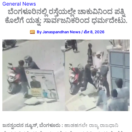
General News
ಬೆಂಗಳೂರಿನಲ್ಲಿ ರಸ್ತೆಯಲ್ಲೇ ಚಾಕುವಿನಿಂದ ಪತ್ನಿ
ಕೊಲೆಗೆ ಯತ್ನ: ಸಾರ್ವಜನಿಕರಿಂದ ಧರ್ಮದೇಟು.
By
Janaspandhan News
/
ಮೇ 8, 2026
ಜನಸ್ಪಂದನ ನ್ಯೂಸ್‌, ಬೆಂಗಳೂರು :
ಹಾಡಹಗಲೇ ರಾಜ್ಯ ರಾಜಧಾನಿ