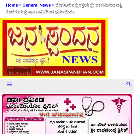
Skip
Home
»
General News
»
ಬೆಂಗಳೂರಿನಲ್ಲಿ ರಸ್ತೆಯಲ್ಲೇ ಚಾಕುವಿನಿಂದ ಪತ್ನಿ
ಕೊಲೆಗೆ ಯತ್ನ: ಸಾರ್ವಜನಿಕರಿಂದ ಧರ್ಮದೇಟು.
to
content
Se