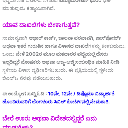
ಇದ್ದರೂ ಸಹ ಬಿಎಲ್‌ಒ ನೀಡುವ
ಎನ್ಯೂಮರೇಷನ್ ಫಾರಂ
ಭರ್ತಿ
ಮಾಡುವುದು ಕಡ್ಡಾಯವಾಗಿದೆ.
ಯಾವ ದಾಖಲೆಗಳು ಬೇಕಾಗುತ್ತವೆ?
ಸಾಮಾನ್ಯವಾಗಿ
ಆಧಾರ್ ಕಾರ್ಡ್, ಚಾಲನಾ ಪರವಾನಗಿ, ಪಾಸ್‌ಪೋರ್ಟ್
ಅಥವಾ ಇತರೆ ಗುರುತಿನ ಹಾಗೂ ವಿಳಾಸದ ದಾಖಲೆ
ಗಳನ್ನು ಕೇಳಬಹುದು.
ಒಂದು
ವೇಳೆ 2002ರ ಮೂಲ ಮತದಾರರ ಪಟ್ಟಿಯಲ್ಲಿ ಹೆಸರು
ಇಲ್ಲದಿದ್ದರೆ ಪೋಷಕರು ಅಥವಾ ಅಜ್ಜ-ಅಜ್ಜಿ ಸಂಬಂಧಿತ ಮಾಹಿತಿ ನೀಡಿ
ಸ್ಥಳೀಯ ವಿಳಾಸ ದೃಢೀಕರಿಸಬಹುದು. ಈ ಪ್ರಕ್ರಿಯೆಯಲ್ಲಿ ಸ್ಥಳೀಯ
ಬಿಎಲ್‌ಒ ನೆರವು ಪಡೆಯಬಹುದು.
ಈ ಉದ್ಯೋಗ ಸುದ್ದಿ ಓದಿ :
10ನೇ, 12ನೇ / ಡಿಪ್ಲೊಮಾ ವಿದ್ಯಾರ್ಹತೆ
ಹೊಂದಿರುವರಿಗೆ ಬೆಂಗಳೂರು ಸಿವಿಲ್ ಕೋರ್ಟ್‌ನಲ್ಲಿ ನೇಮಕಾತಿ.
ಬೇರೆ ಊರು ಅಥವಾ ವಿದೇಶದಲ್ಲಿದ್ದರೆ ಏನು
ಮಾಡಬೇಕು?