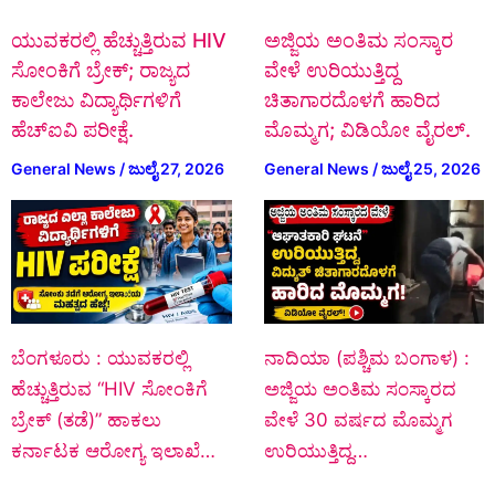
ಯುವಕರಲ್ಲಿ ಹೆಚ್ಚುತ್ತಿರುವ HIV
ಅಜ್ಜಿಯ ಅಂತಿಮ ಸಂಸ್ಕಾರ
ಸೋಂಕಿಗೆ ಬ್ರೇಕ್; ರಾಜ್ಯದ
ವೇಳೆ ಉರಿಯುತ್ತಿದ್ದ
ಕಾಲೇಜು ವಿದ್ಯಾರ್ಥಿಗಳಿಗೆ
ಚಿತಾಗಾರದೊಳಗೆ ಹಾರಿದ
ಹೆಚ್‌ಐವಿ ಪರೀಕ್ಷೆ.
ಮೊಮ್ಮಗ; ವಿಡಿಯೋ ವೈರಲ್.
General News
/
ಜುಲೈ 27, 2026
General News
/
ಜುಲೈ 25, 2026
ಬೆಂಗಳೂರು : ಯುವಕರಲ್ಲಿ
ನಾದಿಯಾ (ಪಶ್ಚಿಮ ಬಂಗಾಳ) :
ಹೆಚ್ಚುತ್ತಿರುವ “HIV ಸೋಂಕಿಗೆ
ಅಜ್ಜಿಯ ಅಂತಿಮ ಸಂಸ್ಕಾರದ
ಬ್ರೇಕ್ (ತಡೆ)” ಹಾಕಲು
ವೇಳೆ 30 ವರ್ಷದ ಮೊಮ್ಮಗ
ಕರ್ನಾಟಕ ಆರೋಗ್ಯ ಇಲಾಖೆ…
ಉರಿಯುತ್ತಿದ್ದ…