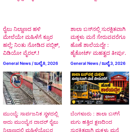
ರೈಲು ನಿಲ್ದಾಣದ ಹಳಿ
ಶಾಲಾ ಬಸ್‌ನಲ್ಲಿ ಸುರಕ್ಷಿತವಾಗಿ
ಮೇಲೆಯೇ ಮಹಿಳೆಗೆ ಕ್ರೂರ
ಮಕ್ಕಳು ಮನೆ ಸೇರುವವರೆಗೂ
ಹಲ್ಲೆ; ನಿಂತು ನೋಡಿದ ಪಬ್ಲಿಕ್‌,
ಹೊಣೆ ಶಾಲೆಯದ್ದೇ :
ವಿಡಿಯೋ ವೈರಲ್.!
ಹೈಕೋರ್ಟ್ ಮಹತ್ವದ ತೀರ್ಪು.
General News
/
ಜುಲೈ 8, 2026
General News
/
ಜುಲೈ 3, 2026
ಮುಂಬೈ: ಸಾರ್ವಜನಿಕ ಸ್ಥಳದಲ್ಲಿ
ಬೆಂಗಳೂರು : ಶಾಲಾ ಬಸ್‌ಗೆ
ಅದು ಮುಂಬೈನ ದಾದರ್ ರೈಲು
ಮಗು ಹತ್ತಿದ ಕ್ಷಣದಿಂದ
ನಿಲ್ದಾಣದಲ್ಲಿ ಮಹಿಳೆಯೊಬ್ಬರ
ಸುರಕ್ಷಿತವಾಗಿ ಮಕ್ಕಳು ಮನೆ