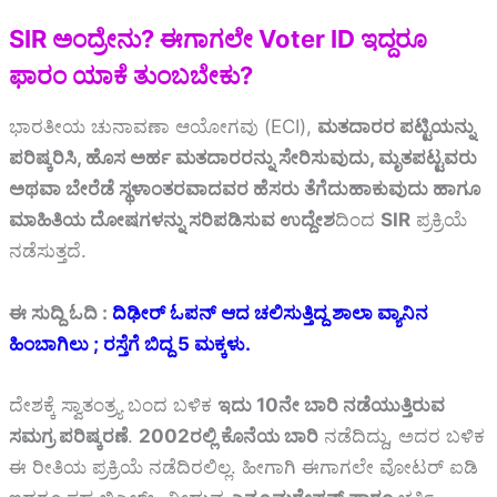
SIR ಅಂದ್ರೇನು? ಈಗಾಗಲೇ Voter ID ಇದ್ದರೂ
ಫಾರಂ ಯಾಕೆ ತುಂಬಬೇಕು?
ಭಾರತೀಯ ಚುನಾವಣಾ ಆಯೋಗವು (ECI),
ಮತದಾರರ ಪಟ್ಟಿಯನ್ನು
ಪರಿಷ್ಕರಿಸಿ, ಹೊಸ ಅರ್ಹ ಮತದಾರರನ್ನು ಸೇರಿಸುವುದು, ಮೃತಪಟ್ಟವರು
ಅಥವಾ ಬೇರೆಡೆ ಸ್ಥಳಾಂತರವಾದವರ ಹೆಸರು ತೆಗೆದುಹಾಕುವುದು ಹಾಗೂ
ಮಾಹಿತಿಯ ದೋಷಗಳನ್ನು ಸರಿಪಡಿಸುವ ಉದ್ದೇಶ
ದಿಂದ
SIR
ಪ್ರಕ್ರಿಯೆ
ನಡೆಸುತ್ತದೆ.
ಈ ಸುದ್ದಿ ಓದಿ :
ದಿಢೀರ್ ಓಪನ್ ಆದ ಚಲಿಸುತ್ತಿದ್ದ ಶಾಲಾ ವ್ಯಾನಿನ
ಹಿಂಬಾಗಿಲು ; ರಸ್ತೆಗೆ ಬಿದ್ದ 5 ಮಕ್ಕಳು.
ದೇಶಕ್ಕೆ ಸ್ವಾತಂತ್ರ್ಯ ಬಂದ ಬಳಿಕ
ಇದು 10ನೇ ಬಾರಿ ನಡೆಯುತ್ತಿರುವ
ಸಮಗ್ರ ಪರಿಷ್ಕರಣೆ
.
2002ರಲ್ಲಿ ಕೊನೆಯ ಬಾರಿ
ನಡೆದಿದ್ದು, ಅದರ ಬಳಿಕ
ಈ ರೀತಿಯ ಪ್ರಕ್ರಿಯೆ ನಡೆದಿರಲಿಲ್ಲ. ಹೀಗಾಗಿ ಈಗಾಗಲೇ ವೋಟರ್ ಐಡಿ