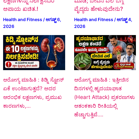
ಲಕ್ಷಣಗಳನ್ನು ನಿರ್ಲಕ್ಷಿಸಿದರೆ
ಮಾಡಿ; ಬೇವಿನ ಎಲೆ ಬಗ್ಗೆ
ಅಪಾಯ ಖಚಿತ.!
ವೈದ್ಯರು ಹೇಳುವುದೇನು?
Health and Fitness
/
ಆಗಷ್ಟ್ 6,
Health and Fitness
/
ಆಗಷ್ಟ್ 4,
2026
2026
ಆರೋಗ್ಯ ಮಾಹಿತಿ : ಕಿಡ್ನಿ ಸ್ಟೋನ್‌
ಆರೋಗ್ಯ ಮಾಹಿತಿ : ಇತ್ತೀಚಿನ
ಏಕೆ ಉಂಟಾಗುತ್ತದೆ? ಅದರ
ದಿನಗಳಲ್ಲಿ ಹೃದಯಾಘಾತ
ಆರಂಭಿಕ ಲಕ್ಷಣಗಳು, ಪ್ರಮುಖ
(Heart Attack) ಪ್ರಕರಣಗಳು
ಕಾರಣಗಳು,…
ಆತಂಕಕಾರಿ ರೀತಿಯಲ್ಲಿ
ಹೆಚ್ಚಾಗುತ್ತಿವೆ.…