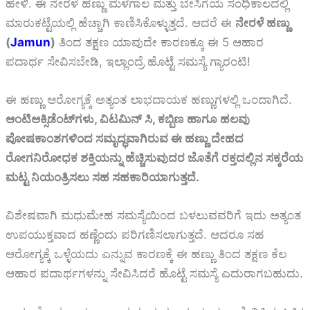
ಹೇಳಿ. ಈ ನೇರಳೆ ಹಣ್ಣು ಮಳೆಗಾಲ ಮತ್ತು ಬೇಸಿಗೆಯ ಸಂಧಿಕಾಲದಲ್ಲಿ
ಮಾರುಕಟ್ಟೆಯಲ್ಲಿ ಹೆಚ್ಚಾಗಿ ಕಾಣಿಸಿಕೊಳ್ಳುತ್ತದೆ. ಆದರೆ ಈ
ನೇರಳೆ ಹಣ್ಣು
(
Jamun
)
ತಿಂದ ತಕ್ಷಣ ಯಾವುದೇ ಕಾರಣಕ್ಕೂ ಈ 5 ಆಹಾರ
ಪದಾರ್ಥ ಸೇವಿಸಬೇಡಿ, ಇಲ್ಲಾಂದ್ರೆ ಹೊಟ್ಟೆ ಸಮಸ್ಯೆ ಗ್ಯಾರಂಟಿ!
ಈ ಹಣ್ಣು ಆರೋಗ್ಯಕ್ಕೆ ಅತ್ಯಂತ ಲಾಭದಾಯಕ ಹಣ್ಣುಗಳಲ್ಲಿ ಒಂದಾಗಿದೆ.
ಆಂಟಿಆಕ್ಸಿಡೆಂಟ್‌ಗಳು, ವಿಟಮಿನ್ ಸಿ, ಕಬ್ಬಿಣ
ಹಾಗೂ
ಹಲವು
ಪೋಷಕಾಂಶಗಳಿಂದ ಸಮೃದ್ಧವಾಗಿರುವ ಈ ಹಣ್ಣು ದೇಹದ
ರೋಗನಿರೋಧಕ ಶಕ್ತಿಯನ್ನು ಹೆಚ್ಚಿಸುವುದರ ಜೊತೆಗೆ ರಕ್ತದಲ್ಲಿನ ಸಕ್ಕರೆಯ
ಮಟ್ಟ ನಿಯಂತ್ರಿಸಲು ಸಹ ಸಹಕಾರಿಯಾಗುತ್ತದೆ.
ವಿಶೇಷವಾಗಿ ಮಧುಮೇಹ ಸಮಸ್ಯೆಯಿಂದ ಬಳಲುವವರಿಗೆ ಇದು ಅತ್ಯಂತ
ಉಪಯುಕ್ತವಾದ ಹಣ್ಣೆಂದು ಪರಿಗಣಿಸಲಾಗುತ್ತದೆ. ಆದರೂ ಸಹ
ಆರೋಗ್ಯಕ್ಕೆ ಒಳ್ಳೆಯದು ಎನ್ನುವ ಕಾರಣಕ್ಕೆ ಈ ಹಣ್ಣು ತಿಂದ ತಕ್ಷಣ ಕೆಲ
ಆಹಾರ ಪದಾರ್ಥಗಳನ್ನು ಸೇವಿಸಿದರೆ ಹೊಟ್ಟೆ ಸಮಸ್ಯೆ ಎದುರಾಗಬಹುದು.