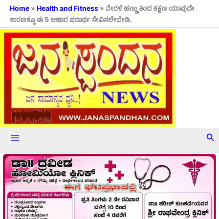
Skip
Home
»
Health and Fitness
»
ನೇರಳೆ ಹಣ್ಣು ತಿಂದ ತಕ್ಷಣ ಯಾವುದೇ
ಕಾರಣಕ್ಕೂ ಈ 5 ಆಹಾರ ಪದಾರ್ಥ ಸೇವಿಸಲೇಬೇಡಿ.
to
content
Se