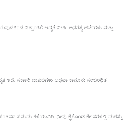
ವುದರಿಂದ ವಿಶ್ರಾಂತಿಗೆ ಆದ್ಯತೆ ನೀಡಿ. ಅನಗತ್ಯ ಚರ್ಚೆಗಳು ಮತ್ತು
್ಯತೆ ಇದೆ. ಸರ್ಕಾರಿ ದಾಖಲೆಗಳು ಅಥವಾ ಕಾನೂನು ಸಂಬಂಧಿತ
 ಸಂತಸದ ಸಮಯ ಕಳೆಯುವಿರಿ. ನೀವು ಕೈಗೊಂಡ ಕೆಲಸಗಳಲ್ಲಿ ಯಶಸ್ಸು