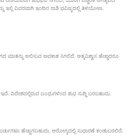
ರಾಶಿಯವರಿಗೆ ಶುಭಫಲ ಸಿಗಲಿದೆ, ಯಾರಿಗೆ ಎಚ್ಚರಿಕೆ ಅಗತ್ಯವಿದೆ
ು ಇಲ್ಲಿ ವಿವರವಾಗಿ ಇಂದಿನ ರಾಶಿ ಭವಿಷ್ಯದಲ್ಲಿ ತಿಳಿಯೋಣ.
ದ ಮಾತನ್ನು ಆಲಿಸುವ ಅವಕಾಶ ಸಿಗಲಿದೆ. ಆತ್ಮವಿಶ್ವಾಸ ಹೆಚ್ಚಾದರೂ
ಇದೆ. ವಿದೇಶದಲ್ಲಿರುವ ಬಂಧುಗಳಿಂದ ಶುಭ ಸುದ್ದಿ ಬರಬಹುದು.
ಖರ್ಚುಗಳೂ ಹೆಚ್ಚಾಗಬಹುದು. ಆರೋಗ್ಯದಲ್ಲಿ ಸುಧಾರಣೆ ಕಂಡುಬರಲಿದೆ.