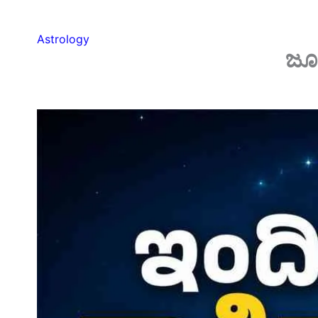
Astrology
ಜೂನ