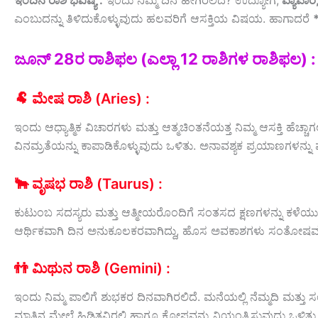
ಇಂದಿನ ರಾಶಿ ಭವಿಷ್ಯ :
ಇಂದು ನಿಮ್ಮ ದಿನ ಹೇಗಿರಲಿದೆ? ಉದ್ಯೋಗ,
ವ್ಯಾಪಾ
ಎಂಬುದನ್ನು ತಿಳಿದುಕೊಳ್ಳುವುದು ಹಲವರಿಗೆ ಆಸಕ್ತಿಯ ವಿಷಯ. ಹಾಗಾದರೆ
ಜೂನ್‌ 28ರ ರಾಶಿಫಲ (ಎಲ್ಲಾ 12 ರಾಶಿಗಳ ರಾಶಿಫಲ) :
🐏 ಮೇಷ ರಾಶಿ (Aries) :
ಇಂದು ಆಧ್ಯಾತ್ಮಿಕ ವಿಚಾರಗಳು ಮತ್ತು ಆತ್ಮಚಿಂತನೆಯತ್ತ ನಿಮ್ಮ ಆಸಕ್ತಿ 
ವಿನಮ್ರತೆಯನ್ನು ಕಾಪಾಡಿಕೊಳ್ಳುವುದು ಒಳಿತು. ಅನಾವಶ್ಯಕ ಪ್ರಯಾಣಗಳನ್
🐂 ವೃಷಭ ರಾಶಿ (Taurus) :
ಕುಟುಂಬ ಸದಸ್ಯರು ಮತ್ತು ಆತ್ಮೀಯರೊಂದಿಗೆ ಸಂತಸದ ಕ್ಷಣಗಳನ್ನು ಕಳೆಯು
ಆರ್ಥಿಕವಾಗಿ ದಿನ ಅನುಕೂಲಕರವಾಗಿದ್ದು, ಹೊಸ ಅವಕಾಶಗಳು ಸಂತೋಷವನ್ನು 
👬 ಮಿಥುನ ರಾಶಿ (Gemini) :
ಇಂದು ನಿಮ್ಮ ಪಾಲಿಗೆ ಶುಭಕರ ದಿನವಾಗಿರಲಿದೆ. ಮನೆಯಲ್ಲಿ ನೆಮ್ಮದಿ ಮತ
ಮಾತಿನ ಮೇಲೆ ಹಿಡಿತವಿರಲಿ ಹಾಗೂ ಕೋಪವನ್ನು ನಿಯಂತ್ರಿಸುವುದು ಒಳಿತು