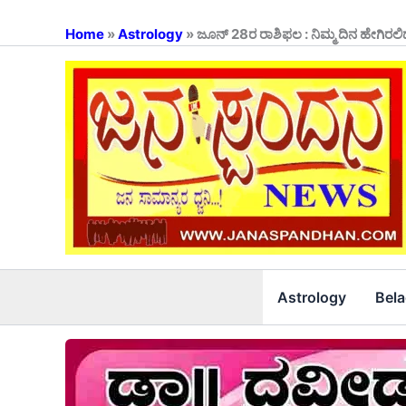
Skip
to
Home
»
Astrology
»
ಜೂನ್‌ 28ರ ರಾಶಿಫಲ : ನಿಮ್ಮ ದಿನ ಹೇಗಿರಲಿ
content
Astrology
Bel