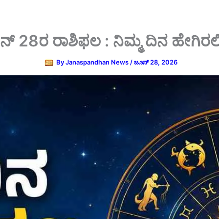
್‌ 28ರ ರಾಶಿಫಲ : ನಿಮ್ಮ ದಿನ ಹೇಗಿರಲ
By
Janaspandhan News
/
ಜೂನ್ 28, 2026