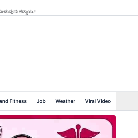
ನೀಡುವುದು ಕಡ್ಡಾಯ.!
and Fitness
Job
Weather
Viral Video