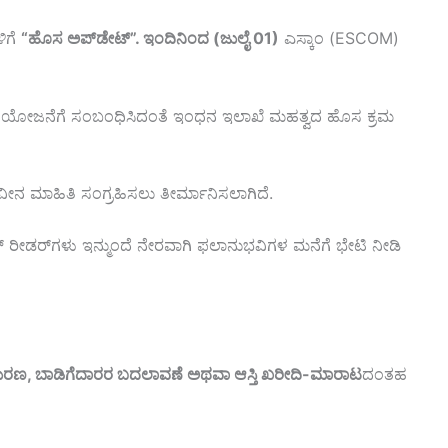
ಿಗೆ
“ಹೊಸ ಅಪ್‌ಡೇಟ್”. ಇಂದಿನಿಂದ (ಜುಲೈ 01)
ಎಸ್ಕಾಂ (ESCOM)
ಈ ಯೋಜನೆಗೆ ಸಂಬಂಧಿಸಿದಂತೆ ಇಂಧನ ಇಲಾಖೆ ಮಹತ್ವದ ಹೊಸ ಕ್ರಮ
ನ ಮಾಹಿತಿ ಸಂಗ್ರಹಿಸಲು ತೀರ್ಮಾನಿಸಲಾಗಿದೆ.
ಟರ್ ರೀಡರ್‌ಗಳು ಇನ್ಮುಂದೆ ನೇರವಾಗಿ ಫಲಾನುಭವಿಗಳ ಮನೆಗೆ ಭೇಟಿ ನೀಡಿ
ಣ, ಬಾಡಿಗೆದಾರರ ಬದಲಾವಣೆ ಅಥವಾ ಆಸ್ತಿ ಖರೀದಿ-ಮಾರಾಟ
ದಂತಹ