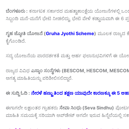
ಬೆಂಗಳೂರು :
ಕರ್ನಾಟಕ ಸರ್ಕಾರದ ಮಹತ್ವಾಕಾಂಕ್ಷೆಯ ಯೋಜನೆಗಳಲ್ಲಿ ಒ
ಸಿಬ್ಬಂದಿ ಮನೆ-ಮನೆಗೆ ಭೇಟಿ ನೀಡಲಿದ್ದು, ಭೇಟಿ ವೇಳೆ ಕಡ್ಡಾಯವಾಗಿ ಈ 
ಗೃಹ ಜ್ಯೋತಿ ಯೋಜನೆ (
Gruha Jyothi Scheme
)
ಮೂಲಕ ರಾಜ್ಯದ ಕ
ಕೈಗೊಂಡಿದೆ.
ಸದ್ಯ ಯೋಜನೆಯ ಪಾರದರ್ಶಕತೆ ಮತ್ತು ಅರ್ಹ ಫಲಾನುಭವಿಗಳಿಗೆ ಈ ಯೋಜನೆ
ರಾಜ್ಯದ ವಿವಿಧ
ಎಸ್ಕಾಂ ಸಂಸ್ಥೆಗಳು (BESCOM, HESCOM, MESC
ಅಗತ್ಯ ಮಾಹಿತಿಯನ್ನು ಪರಿಶೀಲಿಸಲಿದ್ದಾರೆ.
ಈ ಸುದ್ದಿ ಓದಿ :
ನೇರಳೆ ಹಣ್ಣು ತಿಂದ ತಕ್ಷಣ ಯಾವುದೇ ಕಾರಣಕ್ಕೂ ಈ 5 ಆಹ
ಈಗಾಗಲೇ ಲಕ್ಷಾಂತರ ಗ್ರಾಹಕರು
ಸೇವಾ ಸಿಂಧು (Seva Sindhu)
ಪೋರ್ಟ
ಮಾಹಿತಿ ಸಮಯಕ್ಕೆ ಸರಿಯಾಗಿ ಅಪ್‌ಡೇಟ್ ಆಗದೇ ಇರುವ ಹಿನ್ನೆಲೆಯಲ್ಲಿ ಸರ್ಕ