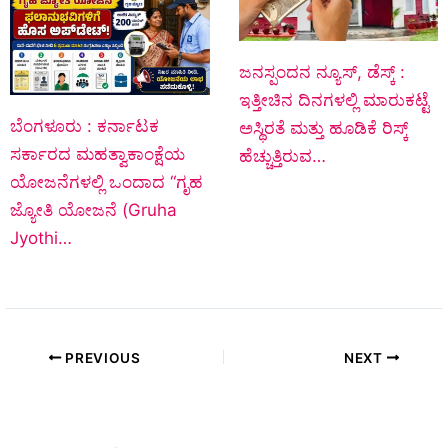
ಜನಸ್ಪಂದನ ನ್ಯೂಸ್‌, ಡೆಸ್ಕ್‌ :
ಇತ್ತೀಚಿನ ದಿನಗಳಲ್ಲಿ ಮಾರುಕಟ್ಟೆ
ಬೆಂಗಳೂರು : ಕರ್ನಾಟಕ
ಅಸ್ಥಿರತೆ ಮತ್ತು ಹೂಡಿಕೆ ರಿಸ್ಕ್
ಸರ್ಕಾರದ ಮಹತ್ವಾಕಾಂಕ್ಷೆಯ
ಹೆಚ್ಚುತ್ತಿರುವ…
ಯೋಜನೆಗಳಲ್ಲಿ ಒಂದಾದ “ಗೃಹ
ಜ್ಯೋತಿ ಯೋಜನೆ (Gruha
Jyothi…
PREVIOUS
NEXT