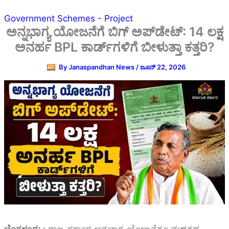
Government Schemes - Project
ಅನ್ನಭಾಗ್ಯ ಯೋಜನೆಗೆ ಬಿಗ್ ಅಪ್‌ಡೇಟ್: 14 ಲಕ್ಷ
ಅನರ್ಹ BPL ಕಾರ್ಡ್‌ಗಳಿಗೆ ಬೀಳುತ್ತಾ ಕತ್ತರಿ?
By
Janaspandhan News
/
ಜೂನ್ 22, 2026
ಬೆಂಗಳೂರು :
ರಾಜ್ಯ ಸರ್ಕಾರ ಅನ್ನಭಾಗ್ಯ ಯೋಜನೆಗೂ ಮಹತ್ವದ