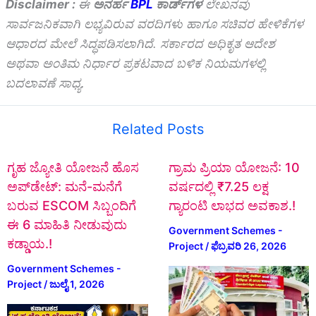
Disclaimer :
ಈ
ಅನರ್ಹ
BPL
ಕಾರ್ಡ್‌ಗಳ
ಲೇಖನವು
ಸಾರ್ವಜನಿಕವಾಗಿ ಲಭ್ಯವಿರುವ ವರದಿಗಳು ಹಾಗೂ ಸಚಿವರ ಹೇಳಿಕೆಗಳ
ಆಧಾರದ ಮೇಲೆ ಸಿದ್ಧಪಡಿಸಲಾಗಿದೆ. ಸರ್ಕಾರದ ಅಧಿಕೃತ ಆದೇಶ
ಅಥವಾ ಅಂತಿಮ ನಿರ್ಧಾರ ಪ್ರಕಟವಾದ ಬಳಿಕ ನಿಯಮಗಳಲ್ಲಿ
ಬದಲಾವಣೆ ಸಾಧ್ಯ.
Related Posts
ಗೃಹ ಜ್ಯೋತಿ ಯೋಜನೆ ಹೊಸ
ಗ್ರಾಮ ಪ್ರಿಯಾ ಯೋಜನೆ: 10
ಅಪ್‌ಡೇಟ್: ಮನೆ-ಮನೆಗೆ
ವರ್ಷದಲ್ಲಿ ₹7.25 ಲಕ್ಷ
ಬರುವ ESCOM ಸಿಬ್ಬಂದಿಗೆ
ಗ್ಯಾರಂಟಿ ಲಾಭದ ಅವಕಾಶ.!
ಈ 6 ಮಾಹಿತಿ ನೀಡುವುದು
Government Schemes -
ಕಡ್ಡಾಯ.!
Project
/
ಫೆಬ್ರವರಿ 26, 2026
Government Schemes -
Project
/
ಜುಲೈ 1, 2026