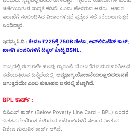
ಚರ್ಚೆಯಾಗುವ ಸಾಧ್ಯತೆ ಕಡಿಮೆ ಎಂದು ಹೇಳಿರುವ ಅವರು, ಆಹಾರ
ಇಲಾಖೆಗೆ ಸಂಬಂಧಿಸಿದ ವಿಚಾರಗಳಿದ್ದರೆ ಪ್ರತ್ಯೇಕ ಸಭೆ ಕರೆಯಲಾಗುತ್ತದೆ
ಎಂದಿದ್ದಾರೆ.
ಇದನ್ನು ಓದಿ :
ಕೇವಲ ₹225ಕ್ಕೆ 75GB ಡೇಟಾ, ಅನ್‌ಲಿಮಿಟೆಡ್ ಕಾಲ್;
ಖಾಸಗಿ ಕಂಪನಿಗಳಿಗೆ ಟಕ್ಕರ್ ಕೊಟ್ಟ BSNL.
ರಾಜ್ಯದಲ್ಲಿ ಈಗಾಗಲೇ ಹಲವು ಗ್ಯಾರಂಟಿ ಯೋಜನೆಗಳ ಮರುಪರಿಶೀಲನೆ
ನಡೆಯುತ್ತಿರುವ ಹಿನ್ನೆಲೆಯಲ್ಲಿ,
ಅನ್ನಭಾಗ್ಯ ಯೋಜನೆಯಲ್ಲೂ ಬದಲಾವಣೆ
ಆಗುತ್ತದೆಯೇ ಎಂಬ ಕುತೂಹಲ ಜನರಲ್ಲಿ ಹೆಚ್ಚಾಗಿದೆ.
BPL ಕಾರ್ಡ್ :
ಬಿಪಿಎಲ್ ಕಾರ್ಡ್ (Below Poverty Line Card – BPL) ಎಂದರೆ
ಬಡತನ ರೇಖೆಗಿಂತ ಕೆಳಗಿರುವ ಕುಟುಂಬಗಳಿಗೆ ಸರ್ಕಾರ ನೀಡುವ
ವಿಶೇಷ ಗುರುತಿನ ಕಾರ್ಡ್ ಆಗಿದೆ.