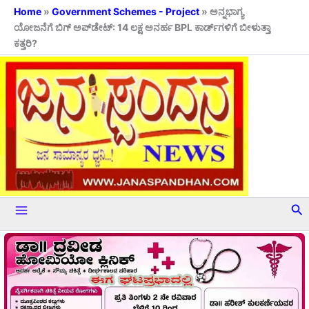
Skip
Home
»
Government Schemes - Project
»
ಅನ್ನಭಾಗ್ಯ
ಯೋಜನೆಗೆ ಬಿಗ್ ಅಪ್‌ಡೇಟ್: 14 ಲಕ್ಷ ಅನರ್ಹ BPL ಕಾರ್ಡ್‌ಗಳಿಗೆ ಬೀಳುತ್ತಾ
to
ಕತ್ತರಿ?
content
Se