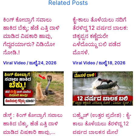
Related Posts
ಕಿಂಗ್ ಕೋಬ್ರಾಗೆ ಸವಾಲು
ಕೈ-ಕಾಲು ತೊಳೆಯಲು ನದಿಗೆ
ಹಾಕಿದ ಬೆಕ್ಕು; ಹೆಡೆ ಎತ್ತಿ ದಾಳಿ
ತೆರಳಿದ್ದ 12 ವರ್ಷದ ಬಾಲಕ:
ಮಾಡಿದ ವಿಷಕಾರಿ ಹಾವು,
ಚಿಕ್ಕಪ್ಪನ ಕಣ್ಣೆದುರೇ
ಗೆದ್ದವರ್ಯಾರು? ವಿಡಿಯೋ
ಎಳೆದೊಯ್ದು ಬಲಿ ಪಡೆದ
ನೋಡಿ.!
ಮೊಸಳೆ.
Viral Video
/
ಜುಲೈ 24, 2026
Viral Video
/
ಜುಲೈ 18, 2026
ಡೆಸ್ಕ್‌ : ಕಿಂಗ್ ಕೋಬ್ರಾಗೆ ಸವಾಲು
ಬಹ್ರೈಚ್ (ಉತ್ತರ ಪ್ರದೇಶ) : ಕೈ-
ಹಾಕಿದ ಬೆಕ್ಕು, ಹೆಡೆ ಎತ್ತಿ ದಾಳಿ
ಕಾಲು ತೊಳೆಯಲು ತೆರಳಿದ್ದ 12
ಮಾಡಿದ ವಿಷಕಾರಿ ಹಾವು,…
ವರ್ಷದ ಬಾಲಕನ ಮೇಲೆ