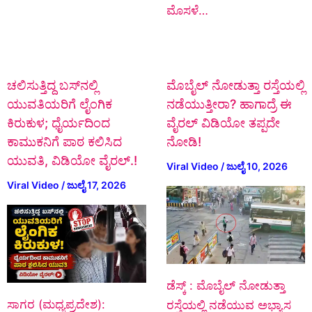
ಮೊಸಳೆ…
ಚಲಿಸುತ್ತಿದ್ದ ಬಸ್‌ನಲ್ಲಿ
ಮೊಬೈಲ್ ನೋಡುತ್ತಾ ರಸ್ತೆಯಲ್ಲಿ
ಯುವತಿಯರಿಗೆ ಲೈಂಗಿಕ
ನಡೆಯುತ್ತೀರಾ? ಹಾಗಾದ್ರೆ ಈ
ಕಿರುಕುಳ; ಧೈರ್ಯದಿಂದ
ವೈರಲ್ ವಿಡಿಯೋ ತಪ್ಪದೇ
ಕಾಮುಕನಿಗೆ ಪಾಠ ಕಲಿಸಿದ
ನೋಡಿ!
ಯುವತಿ, ವಿಡಿಯೋ ವೈರಲ್.!
Viral Video
/
ಜುಲೈ 10, 2026
Viral Video
/
ಜುಲೈ 17, 2026
ಡೆಸ್ಕ್‌ : ಮೊಬೈಲ್ ನೋಡುತ್ತಾ
ಸಾಗರ (ಮಧ್ಯಪ್ರದೇಶ):
ರಸ್ತೆಯಲ್ಲಿ ನಡೆಯುವ ಅಭ್ಯಾಸ