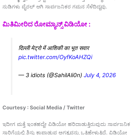
ನುಡಿಗಳು ವೈರಲ್ ಆಗಿ ಸಾರ್ವಜನಿಕರ ಗಮನ ಸೆಳೆದಿದ್ದವು.
ಮಿತಿಮೀರಿದ ರೋಮ್ಯಾನ್ಸ್ ವಿಡಿಯೋ :
दिल्ली मेट्रो में आशिकी का भूत सवार
pic.twitter.com/OyfKoAHZQi
— 3 idiots (@SahilAli0n)
July 4, 2026
Courtesy : Social Media / Twitter
ಇದೀಗ ಮತ್ತೆ ಇಂತಹದ್ದೇ ವಿಡಿಯೋ ಹರಿದಾಡುತ್ತಿರುವುದು ಸಾರ್ವಜನಿಕ
ಸಾರಿಗೆಯಲ್ಲಿ ಶಿಸ್ತು ಕಾಪಾಡುವ ಅಗತ್ಯವನ್ನು ಒತ್ತಿಹೇಳುತ್ತಿದೆ.
ವಿಡಿಯೋ