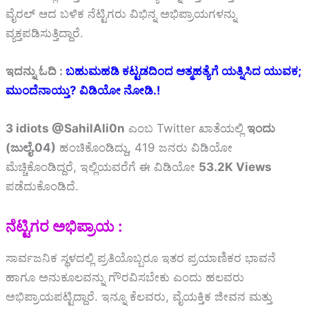
ವೈರಲ್ ಆದ ಬಳಿಕ ನೆಟ್ಟಿಗರು ವಿಭಿನ್ನ ಅಭಿಪ್ರಾಯಗಳನ್ನು
ವ್ಯಕ್ತಪಡಿಸುತ್ತಿದ್ದಾರೆ.
ಇದನ್ನು ಓದಿ :
ಬಹುಮಹಡಿ ಕಟ್ಟಡದಿಂದ ಆತ್ಮಹತ್ಯೆಗೆ ಯತ್ನಿಸಿದ ಯುವಕ;
ಮುಂದೆನಾಯ್ತು? ವಿಡಿಯೋ ನೋಡಿ.!
3 idiots @SahilAli0n
ಎಂಬ Twitter ಖಾತೆಯಲ್ಲಿ
ಇಂದು
(ಜುಲೈ.04)
ಹಂಚಿಕೊಂಡಿದ್ದು, 419 ಜನರು ವಿಡಿಯೋ
ಮೆಚ್ಚಿಕೊಂಡಿದ್ದರೆ, ಇಲ್ಲಿಯವರೆಗೆ ಈ ವಿಡಿಯೋ
53.2K Views
ಪಡೆದುಕೊಂಡಿದೆ.
ನೆಟ್ಟಿಗರ ಅಭಿಪ್ರಾಯ :
ಸಾರ್ವಜನಿಕ ಸ್ಥಳದಲ್ಲಿ ಪ್ರತಿಯೊಬ್ಬರೂ ಇತರ ಪ್ರಯಾಣಿಕರ ಭಾವನೆ
ಹಾಗೂ ಅನುಕೂಲವನ್ನು ಗೌರವಿಸಬೇಕು ಎಂದು ಹಲವರು
ಅಭಿಪ್ರಾಯಪಟ್ಟಿದ್ದಾರೆ. ಇನ್ನೂ ಕೆಲವರು, ವೈಯಕ್ತಿಕ ಜೀವನ ಮತ್ತು