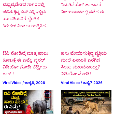
ಮಧ್ಯಪ್ರದೇಶದ ಸಾಗರದಲ್ಲಿ
ನಿಮಗಿದೆಯೇ? ಹಾಗಾದರೆ
ಚಲಿಸುತ್ತಿದ್ದ ಬಸ್‌ನಲ್ಲಿ ಇಬ್ಬರು
ವಿಜಯವಾಡದಲ್ಲಿ ನಡೆದ ಈ…
ಯುವತಿಯರಿಗೆ ಲೈಂಗಿಕ
ಕಿರುಕುಳ ನೀಡಲು ಯತ್ನಿಸಿದ…
ಟಿವಿ ನೋಡಿದ್ರೆ ಮಾತ್ರ ಹಾಲು
ಹಸು ಮೇಯಿಸುತ್ತಿದ್ದ ವ್ಯಕ್ತಿಯ
ಕೊಡುತ್ತೆ ಈ ಎಮ್ಮೆ; ವೈರಲ್
ಮೇಲೆ ಏಕಾಏಕಿ ಎರಗಿದ
ವಿಡಿಯೋ ನೋಡಿ ನೆಟ್ಟಿಗರು
ಸಿಂಹ; ಮುಂದೆನಾಯ್ತು?
ಶಾಕ್.!
ವಿಡಿಯೋ ನೋಡಿ!
Viral Video
/
ಜುಲೈ 8, 2026
Viral Video
/
ಜುಲೈ 7, 2026