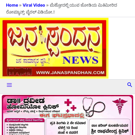
Skip
Home
»
Viral Video
»
ಮೆಟ್ರೋದಲ್ಲಿ ಯುವ ಜೋಡಿಯ ಮಿತಿಮೀರಿದ
ರೋಮ್ಯಾನ್ಸ್; ವೈರಲ್ ವಿಡಿಯೋ.!
to
content
Se