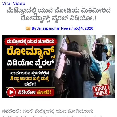
Viral Video
ಮೆಟ್ರೋದಲ್ಲಿ ಯುವ ಜೋಡಿಯ ಮಿತಿಮೀರಿದ
ರೋಮ್ಯಾನ್ಸ್; ವೈರಲ್ ವಿಡಿಯೋ.!
By
Janaspandhan News
/
ಜುಲೈ 4, 2026
ನವದೆಹಲಿ :
ದೆಹಲಿ ಮೆಟ್ರೋದಲ್ಲಿ ಯುವ ಜೋಡಿಯೊಂದು