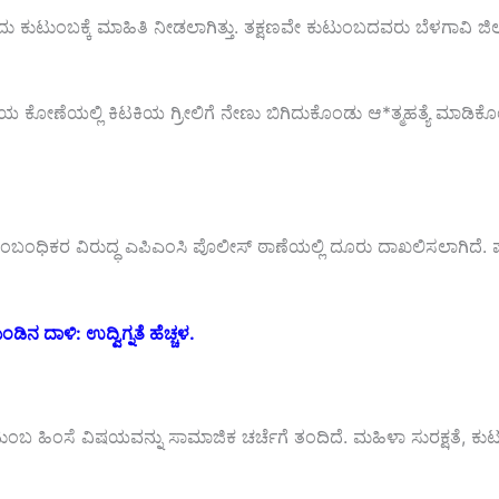
ುಟುಂಬಕ್ಕೆ ಮಾಹಿತಿ ನೀಡಲಾಗಿತ್ತು. ತಕ್ಷಣವೇ ಕುಟುಂಬದವರು ಬೆಳಗಾವಿ ಜಿಲ್ಲಾ ಆ
ೆಯಲ್ಲಿ ಕಿಟಕಿಯ ಗ್ರೀಲಿಗೆ ನೇಣು ಬಿಗಿದುಕೊಂಡು ಆ*ತ್ಮಹತ್ಯೆ ಮಾಡಿಕೊಂಡಿದ್ದ
ಸಂಬಂಧಿಕರ ವಿರುದ್ಧ ಎಪಿಎಂಸಿ ಪೊಲೀಸ್ ಠಾಣೆಯಲ್ಲಿ ದೂರು ದಾಖಲಿಸಲಾಗಿದೆ.
ದಾಳಿ: ಉದ್ವಿಗ್ನತೆ ಹೆಚ್ಚಳ.
ುಟುಂಬ ಹಿಂಸೆ ವಿಷಯವನ್ನು ಸಾಮಾಜಿಕ ಚರ್ಚೆಗೆ ತಂದಿದೆ. ಮಹಿಳಾ ಸುರಕ್ಷತೆ, 