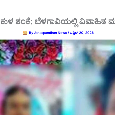
ರುಕುಳ ಶಂಕೆ: ಬೆಳಗಾವಿಯಲ್ಲಿ ವಿವಾಹಿತ ಮಹಿ
By
Janaspandhan News
/
ಏಪ್ರಿಲ್ 20, 2026