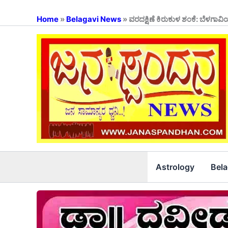
Skip
to
Home
»
Belagavi News
»
ವರದಕ್ಷಿಣೆ ಕಿರುಕುಳ ಶಂಕೆ: ಬೆಳಗಾವಿಯಲ
content
Astrology
Bel