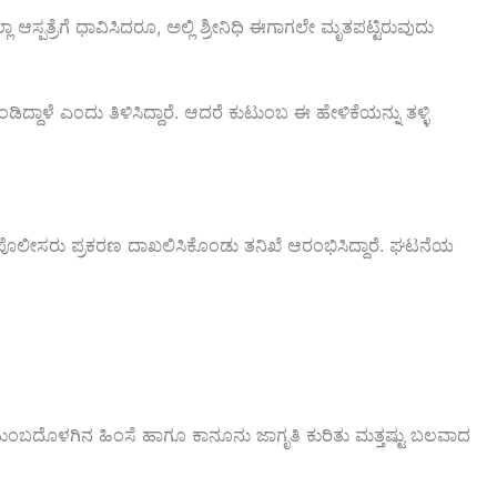
ಸ್ಪತ್ರೆಗೆ ಧಾವಿಸಿದರೂ, ಅಲ್ಲಿ ಶ್ರೀನಿಧಿ ಈಗಾಗಲೇ ಮೃತಪಟ್ಟಿರುವುದು
ಾಳೆ ಎಂದು ತಿಳಿಸಿದ್ದಾರೆ. ಆದರೆ ಕುಟುಂಬ ಈ ಹೇಳಿಕೆಯನ್ನು ತಳ್ಳಿ
 ಪೊಲೀಸರು ಪ್ರಕರಣ ದಾಖಲಿಸಿಕೊಂಡು ತನಿಖೆ ಆರಂಭಿಸಿದ್ದಾರೆ. ಘಟನೆಯ
ಕುಟುಂಬದೊಳಗಿನ ಹಿಂಸೆ ಹಾಗೂ ಕಾನೂನು ಜಾಗೃತಿ ಕುರಿತು ಮತ್ತಷ್ಟು ಬಲವಾದ