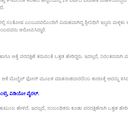
ಮತ್ತು ಕೌಟುಂಬಿಕ ಕಲಹದ ಹಿನ್ನೆಲೆಯಲ್ಲಿ 28 ವರ್ಷದ ವಿವಾಹಿತ ಮಹಿಳೆಯೊಬ್ಬರ
ದೆ.
1ರಲ್ಲಿ ಸಂತೋಷ ಎಂಬುವವರೊಂದಿಗೆ ವಿವಾಹವಾಗಿದ್ದ ಶ್ರೀನಿಧಿಗೆ ಇಬ್ಬರು ಮಕ್ಕಳು
ಟುಂಬದವರು ಆರೋಪಿಸಿದ್ದಾರೆ.
ತ್ತೆ ವರದಕ್ಷಿಣೆ ತರುವಂತೆ ಒತ್ತಡ ಹೇರಿದ್ದರು. ಇದಲ್ಲದೆ, ನಿರಂತರವಾಗಿ
ದು, ಆಕೆ ಮೊಬೈಲ್ ಫೋನ್ ಮೂಲಕ ಮಾತನಾಡಬಾರದೆಂಬ ಕಾರಣಕ್ಕೆ ಅದನ್ನು ಕಸಿದ
ಟ್ರಿ, ವಿಡಿಯೋ ವೈರಲ್.
ಟುಂಬ ಹೇಳಿದೆ. ಇದಲ್ಲದೆ, ಸಂಬಂಧಿಕರು ಕೂಡಾ ವರದಕ್ಷಿಣೆಗಾಗಿ ಒತ್ತಡ ಹೇರಿದ್