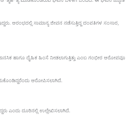
ು ಆ*ತ್ಮಹ*ತ್ಯೆ ಮಾಡಿಕೊಂಡಿರುವ ಘಟನೆ ಬೆಳಕಿಗೆ ಬಂದಿದೆ. ಈ ಘಟನೆ ಜ್ಯೋತಿ
 ಇದ್ದರು. ಆರಂಭದಲ್ಲಿ ಸಾಮಾನ್ಯ ಜೀವನ ನಡೆಸುತ್ತಿದ್ದ ದಂಪತಿಗಳ ಸಂಸಾರ,
 ಮಾನಸಿಕ ಹಾಗೂ ದೈಹಿಕ ಹಿಂಸೆ ನೀಡಲಾಗುತ್ತಿತ್ತು ಎಂಬ ಗಂಭೀರ ಆರೋಪವೂ
ುಕೊಂಡಿದ್ದರೆಂದು ಆರೋಪಿಸಲಾಗಿದೆ.
ದರು ಎಂದು ದೂರಿನಲ್ಲಿ ಉಲ್ಲೇಖಿಸಲಾಗಿದೆ.