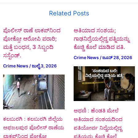
Related Posts
ಪೊಲೀಸ್ ಠಾಣೆ ಲಾಕಪ್‌ನಿಂದ
ಅತಿಯಾದ ಸಂಶಯ;
ಪೋಕ್ಸೋ ಆರೋಪಿ ಪರಾರಿ;
ಗಾಢನಿದ್ರೆಯಲ್ಲಿದ್ದ ಪತ್ನಿಯನ್ನು
ಮತ್ತೆ ಬಂಧನ, 3 ಸಿಬ್ಬಂದಿ
ಕೊಚ್ಚಿ ಕೊಲೆ ಮಾಡಿದ ಪತಿ.
ಸಸ್ಪೆಂಡ್.
Crime News
/
ಜೂನ್ 28, 2026
Crime News
/
ಜುಲೈ 3, 2026
ಅಥಣಿ : ಹೆಂಡತಿ ಮೇಲೆ
ಕಲಬುರಗಿ : ಕಲಬುರಗಿ ಜಿಲ್ಲೆಯ
ಅತಿಯಾದ ಸಂಶಯದಿಂದ
ಅಫಜಲಪುರ ಪೊಲೀಸ್ ಠಾಣೆಯ
ಪತಿಯೋರ್ವ ನಿದ್ದೆಯಲ್ಲಿದ್ದ
ಲಾಕಪ್‌ನಿಂದ ಪೋಕ್ಸೋ
ಪತ್ನಿಯನ್ನು ಕೊಚ್ಚಿ ಕೊಲೆ