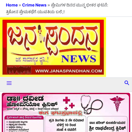
Skip
Home
»
Crime News
»
ಪ್ರೇಮಿಗಳ ದಿನದ ಮುನ್ನ ಭೀಕರ ಘಟನೆ:
ತ್ರಿಕೋನ ಪ್ರೇಮಕಥೆಗೆ ಯುವತಿಯ ಬಲಿ,!
to
content
Se