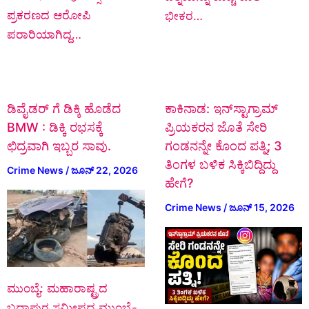
ಪ್ರಕರಣದ ಆರೋಪಿ
ಭೀಕರ…
ಪರಾರಿಯಾಗಿದ್ದ…
ಡಿವೈಡರ್ ಗೆ ಡಿಕ್ಕಿ ಹೊಡೆದ
ಕಾಕಿನಾಡ: ಇನ್‌ಸ್ಟಾಗ್ರಾಮ್
BMW : ಡಿಕ್ಕಿ ರಭಸಕ್ಕೆ
ಪ್ರಿಯಕರನ ಜೊತೆ ಸೇರಿ
ಛಿದ್ರವಾಗಿ ಇಬ್ಬರ ಸಾವು.
ಗಂಡನನ್ನೇ ಕೊಂದ ಪತ್ನಿ; 3
ತಿಂಗಳ ಬಳಿಕ ಸಿಕ್ಕಿಬಿದ್ದಿದ್ದು
Crime News
/
ಜೂನ್ 22, 2026
ಹೇಗೆ?
Crime News
/
ಜೂನ್ 15, 2026
ಮುಂಬೈ: ಮಹಾರಾಷ್ಟ್ರದ
ಬದ್ಲಾಪುರ ಸಮೀಪದ ಮುಂಬೈ-