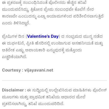
ಈ ಪ್ರಕರಣಕ್ಕೆ ಸಂಬಂಧಿಸಿದಂತೆ ಪೊಲೀಸರು ಹೆಚ್ಚಿನ ತನಿಖೆ
ಮುಂದುವರೆಸಿದ್ದು, ತ್ರಿಕೋನ ಪ್ರೇಮ ಸಂಬಂಧವೇ ಕೊಲೆಗೆ ನೇರ
ಕಾರಣವೇ ಎಂಬುದನ್ನು ಎಲ್ಲಾ ಆಯಾಮಗಳಿಂದ ಪರಿಶೀಲಿಸಲಾಗುತ್ತಿದೆ
ಎಂದು ತಿಳಿಸಿದ್ದಾರೆ.
ಪ್ರೇಮಿಗಳ ದಿನ (
Valentine’s Day
) ದ ಸಂಭ್ರಮದ ಮುನ್ನ ನಡೆದ
ಈ ದುರ್ಘಟನೆ, ಪ್ರೀತಿ ಹೆಸರಿನಲ್ಲಿ ಉಂಟಾಗುವ ಅಸಹನೀಯತೆ ಮತ್ತು
ಅತಿರೇಕ ಎಷ್ಟು ಅಪಾಯಕಾರಿ ಎನ್ನುವುದಕ್ಕೆ ಮತ್ತೊಂದು
ಎಚ್ಚರಿಕೆಯಾಗಿದೆ.
Courtesy :
vijayavani.net
Disclaimer :
ಈ ಸುದ್ದಿಯಲ್ಲಿ ಉಲ್ಲೇಖಿಸಿರುವ ಮಾಹಿತಿಗಳು ಪೊಲೀಸ್
ಮೂಲಗಳು ಮತ್ತು ಪ್ರಾಥಮಿಕ ತನಿಖೆಯ ಆಧಾರದ ಮೇಲೆ
ಪ್ರಕಟಿಸಲಾಗಿದ್ದು, ತನಿಖೆ ಮುಂದುವರಿದಿದೆ.