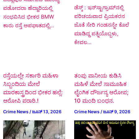
ಡೆಸ್ಕ್ : ಇನ್‌ಸ್ಟಾಗ್ರಾಮ್‌ನಲ್ಲಿ
ವಡೋದರಾ ಹೆದ್ದಾರಿಯಲ್ಲಿ
ಪರಿಚಯವಾದ ಪ್ರಿಯಕರನ
ಸಂಭವಿಸಿದ ಭೀಕರ BMW
ಜೊತೆ ಸೇರಿ ಗಂಡನನ್ನೇ ಕೊಲೆ
ಕಾರು ರಸ್ತೆ ಅಪಘಾತದಲ್ಲಿ…
ಮಾಡಿದ್ದ ಪತ್ನಿಯೊಬ್ಬಳು,
ಕೇವಲ…
ರಸ್ತೆಯಲ್ಲೇ ಸರ್ಕಾರಿ ಮಹಿಳಾ
ತಂಪು ಪಾನೀಯ ಕುಡಿಸಿ
ಸಿಬ್ಬಂದಿಯ ಮೇಲೆ
ಮಹಿಳೆ ಮೇಲೆ ಸಾಮೂಹಿಕ
ಮಾರಕಾಸ್ತ್ರದಿಂದ ಭೀಕರ ಹಲ್ಲೆ:
ಲೈಂಗಿಕ ದೌರ್ಜನ್ಯ ಆರೋಪ;
ಆರೋಪಿ ಪರಾರಿ.!
10 ಮಂದಿ ಬಂಧನ.
Crime News
/
ಜೂನ್ 13, 2026
Crime News
/
ಜೂನ್ 9, 2026