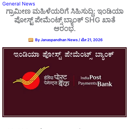
General News
ಗ್ರಾಮೀಣ ಮಹಿಳೆಯರಿಗೆ ಸಿಹಿಸುದ್ದಿ: ಇಂಡಿಯಾ
ಪೋಸ್ಟ್ ಪೇಮೆಂಟ್ಸ್ ಬ್ಯಾಂಕ್ SHG ಖಾತೆ
ಆರಂಭ.
By
Janaspandhan News
/
ಮೇ 21, 2026