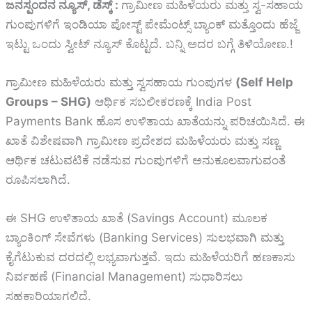
ಜನಸ್ಪಂದನ ನ್ಯೂಸ್‌, ಡೆಸ್ಕ್‌ :
ಗ್ರಾಮೀಣ ಮಹಿಳೆಯರು ಮತ್ತು ಸ್ವ-ಸಹಾಯ
ಗುಂಪುಗಳಿಗೆ ಇಂಡಿಯಾ ಪೋಸ್ಟ್ ಪೇಮೆಂಟ್ಸ್ ಬ್ಯಾಂಕ್ ಮತ್ತೊಂದು ಹೆಜ್ಜೆ
ಇಟ್ಟು ಒಂದು ಸ್ವೀಟ್‌ ನ್ಯೂಸ್‌ ಕೊಟ್ಟದೆ. ಬನ್ನಿ ಅದರ ಬಗ್ಗೆ ತಿಳಿಯೋಣ.!
ಗ್ರಾಮೀಣ ಮಹಿಳೆಯರು ಮತ್ತು ಸ್ವಸಹಾಯ ಗುಂಪುಗಳ
(Self Help
Groups – SHG)
ಆರ್ಥಿಕ ಸಬಲೀಕರಣಕ್ಕೆ India Post
Payments Bank ಹೊಸ ಉಳಿತಾಯ ಖಾತೆಯನ್ನು ಪರಿಚಯಿಸಿದೆ. ಈ
ಖಾತೆ ವಿಶೇಷವಾಗಿ ಗ್ರಾಮೀಣ ಪ್ರದೇಶದ ಮಹಿಳೆಯರು ಮತ್ತು ಸಣ್ಣ
ಆರ್ಥಿಕ ಚಟುವಟಿಕೆ ನಡೆಸುವ ಗುಂಪುಗಳಿಗೆ ಅನುಕೂಲವಾಗುವಂತೆ
ರೂಪಿಸಲಾಗಿದೆ.
ಈ SHG ಉಳಿತಾಯ ಖಾತೆ (Savings Account) ಮೂಲಕ
ಬ್ಯಾಂಕಿಂಗ್ ಸೇವೆಗಳು (Banking Services) ಸುಲಭವಾಗಿ ಮತ್ತು
ಕೈಗೆಟುಕುವ ದರದಲ್ಲಿ ಲಭ್ಯವಾಗುತ್ತವೆ. ಇದು ಮಹಿಳೆಯರಿಗೆ ಹಣಕಾಸು
ನಿರ್ವಹಣೆ (Financial Management) ಸುಧಾರಿಸಲು
ಸಹಕಾರಿಯಾಗಲಿದೆ.