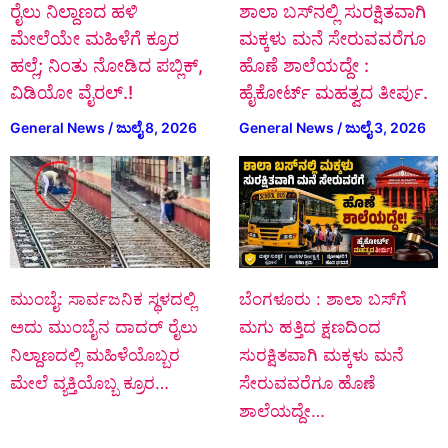
ರೈಲು ನಿಲ್ದಾಣದ ಹಳಿ
ಶಾಲಾ ಬಸ್‌ನಲ್ಲಿ ಸುರಕ್ಷಿತವಾಗಿ
ಮೇಲೆಯೇ ಮಹಿಳೆಗೆ ಕ್ರೂರ
ಮಕ್ಕಳು ಮನೆ ಸೇರುವವರೆಗೂ
ಹಲ್ಲೆ; ನಿಂತು ನೋಡಿದ ಪಬ್ಲಿಕ್‌,
ಹೊಣೆ ಶಾಲೆಯದ್ದೇ :
ವಿಡಿಯೋ ವೈರಲ್.!
ಹೈಕೋರ್ಟ್ ಮಹತ್ವದ ತೀರ್ಪು.
General News
/
ಜುಲೈ 8, 2026
General News
/
ಜುಲೈ 3, 2026
ಮುಂಬೈ: ಸಾರ್ವಜನಿಕ ಸ್ಥಳದಲ್ಲಿ
ಬೆಂಗಳೂರು : ಶಾಲಾ ಬಸ್‌ಗೆ
ಅದು ಮುಂಬೈನ ದಾದರ್ ರೈಲು
ಮಗು ಹತ್ತಿದ ಕ್ಷಣದಿಂದ
ನಿಲ್ದಾಣದಲ್ಲಿ ಮಹಿಳೆಯೊಬ್ಬರ
ಸುರಕ್ಷಿತವಾಗಿ ಮಕ್ಕಳು ಮನೆ
ಮೇಲೆ ವ್ಯಕ್ತಿಯೊಬ್ಬ ಕ್ರೂರ…
ಸೇರುವವರೆಗೂ ಹೊಣೆ
ಶಾಲೆಯದ್ದೇ…