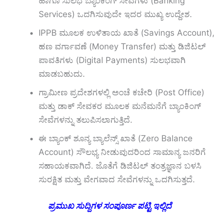
ಹಾಗೂ ಸುಲಭ ಬ್ಯಾಂಕಿಂಗ್ ಸೇವೆಗಳು (Banking
Services) ಒದಗಿಸುವುದೇ ಇದರ ಮುಖ್ಯ ಉದ್ದೇಶ.
IPPB ಮೂಲಕ ಉಳಿತಾಯ ಖಾತೆ (Savings Account),
ಹಣ ವರ್ಗಾವಣೆ (Money Transfer) ಮತ್ತು ಡಿಜಿಟಲ್
ಪಾವತಿಗಳು (Digital Payments) ಸುಲಭವಾಗಿ
ಮಾಡಬಹುದು.
ಗ್ರಾಮೀಣ ಪ್ರದೇಶಗಳಲ್ಲಿ ಅಂಚೆ ಕಚೇರಿ (Post Office)
ಮತ್ತು ಡಾಕ್ ಸೇವಕರ ಮೂಲಕ ಮನೆಮನೆಗೆ ಬ್ಯಾಂಕಿಂಗ್
ಸೇವೆಗಳನ್ನು ತಲುಪಿಸಲಾಗುತ್ತಿದೆ.
ಈ ಬ್ಯಾಂಕ್‌ ಶೂನ್ಯ ಬ್ಯಾಲೆನ್ಸ್ ಖಾತೆ (Zero Balance
Account) ಸೌಲಭ್ಯ ನೀಡುವುದರಿಂದ ಸಾಮಾನ್ಯ ಜನರಿಗೆ
ಸಹಾಯಕವಾಗಿದೆ. ಜೊತೆಗೆ ಡಿಜಿಟಲ್ ತಂತ್ರಜ್ಞಾನ ಬಳಸಿ
ಸುರಕ್ಷಿತ ಮತ್ತು ವೇಗವಾದ ಸೇವೆಗಳನ್ನು ಒದಗಿಸುತ್ತದೆ.
ಪ್ರಮುಖ
ಸುದ್ದಿಗಳ
ಸಂಪೂರ್ಣ
ಪಟ್ಟಿ
ಇಲ್ಲಿದೆ