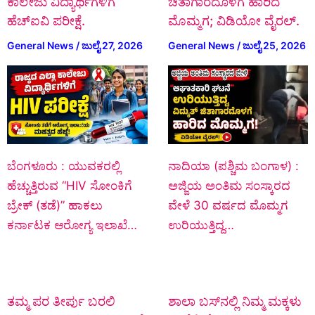
ಕಾಲೇಜು ವಿದ್ಯಾರ್ಥಿಗಳಿಗೆ
ಚಿತಾಗಾರದೊಳಗೆ ಹಾರಿದ
ಹೆಚ್‌ಐವಿ ಪರೀಕ್ಷೆ.
ಮೊಮ್ಮಗ; ವಿಡಿಯೋ ವೈರಲ್.
General News
/
ಜುಲೈ 27, 2026
General News
/
ಜುಲೈ 25, 2026
ಬೆಂಗಳೂರು : ಯುವಕರಲ್ಲಿ
ನಾದಿಯಾ (ಪಶ್ಚಿಮ ಬಂಗಾಳ) :
ಹೆಚ್ಚುತ್ತಿರುವ “HIV ಸೋಂಕಿಗೆ
ಅಜ್ಜಿಯ ಅಂತಿಮ ಸಂಸ್ಕಾರದ
ಬ್ರೇಕ್ (ತಡೆ)” ಹಾಕಲು
ವೇಳೆ 30 ವರ್ಷದ ಮೊಮ್ಮಗ
ಕರ್ನಾಟಕ ಆರೋಗ್ಯ ಇಲಾಖೆ…
ಉರಿಯುತ್ತಿದ್ದ…
ತಮ್ಮ ಪರ ತೀರ್ಪು ಬರಲಿ
ಶಾಲಾ ಬಸ್‌ನಲ್ಲಿ ನಿಮ್ಮ ಮಕ್ಕಳು