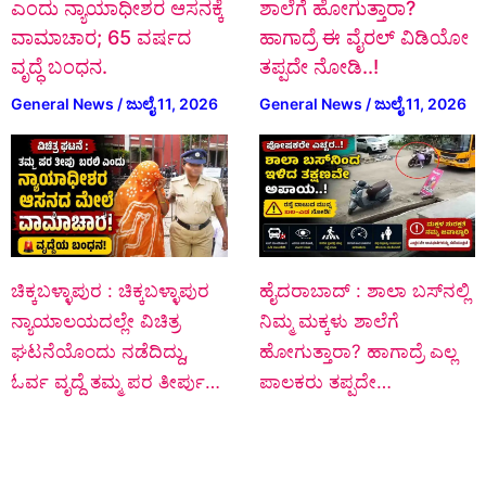
ಎಂದು ನ್ಯಾಯಾಧೀಶರ ಆಸನಕ್ಕೆ
ಶಾಲೆಗೆ ಹೋಗುತ್ತಾರಾ?
ವಾಮಾಚಾರ; 65 ವರ್ಷದ
ಹಾಗಾದ್ರೆ ಈ ವೈರಲ್ ವಿಡಿಯೋ
ವೃದ್ಧೆ ಬಂಧನ.
ತಪ್ಪದೇ ನೋಡಿ..!
General News
/
ಜುಲೈ 11, 2026
General News
/
ಜುಲೈ 11, 2026
ಚಿಕ್ಕಬಳ್ಳಾಪುರ : ಚಿಕ್ಕಬಳ್ಳಾಪುರ
ಹೈದರಾಬಾದ್ : ಶಾಲಾ ಬಸ್‌ನಲ್ಲಿ
ನ್ಯಾಯಾಲಯದಲ್ಲೇ ವಿಚಿತ್ರ
ನಿಮ್ಮ ಮಕ್ಕಳು ಶಾಲೆಗೆ
ಘಟನೆಯೊಂದು ನಡೆದಿದ್ದು,
ಹೋಗುತ್ತಾರಾ? ಹಾಗಾದ್ರೆ ಎಲ್ಲ
ಓರ್ವ ವೃದ್ದೆ ತಮ್ಮ ಪರ ತೀರ್ಪು…
ಪಾಲಕರು ತಪ್ಪದೇ…