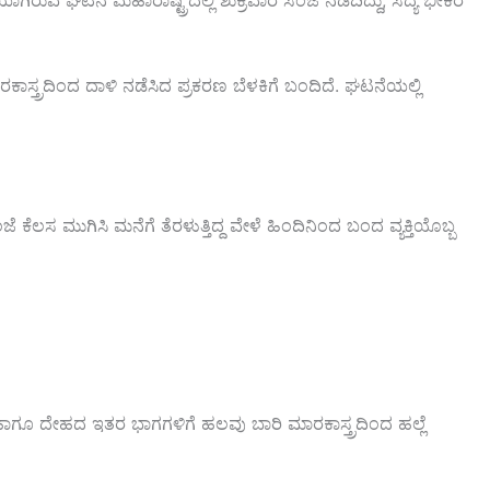
ಿರುವ ಘಟನೆ ಮಹಾರಾಷ್ಟ್ರದಲ್ಲಿ ಶುಕ್ರವಾರ ಸಂಜೆ ನಡೆದಿದ್ದು, ಸದ್ಯ ಭೀಕರ
ಾರಕಾಸ್ತ್ರದಿಂದ ದಾಳಿ ನಡೆಸಿದ ಪ್ರಕರಣ ಬೆಳಕಿಗೆ ಬಂದಿದೆ. ಘಟನೆಯಲ್ಲಿ
ೆಲಸ ಮುಗಿಸಿ ಮನೆಗೆ ತೆರಳುತ್ತಿದ್ದ ವೇಳೆ ಹಿಂದಿನಿಂದ ಬಂದ ವ್ಯಕ್ತಿಯೊಬ್ಬ
ಭುಜ ಹಾಗೂ ದೇಹದ ಇತರ ಭಾಗಗಳಿಗೆ ಹಲವು ಬಾರಿ ಮಾರಕಾಸ್ತ್ರದಿಂದ ಹಲ್ಲೆ