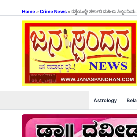
Skip
to
Home
»
Crime News
»
ರಸ್ತೆಯಲ್ಲೇ ಸರ್ಕಾರಿ ಮಹಿಳಾ ಸಿಬ್ಬಂದಿ
content
Astrology
Bel