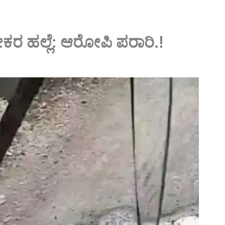
ೀಕರ ಹಲ್ಲೆ: ಆರೋಪಿ ಪರಾರಿ.!