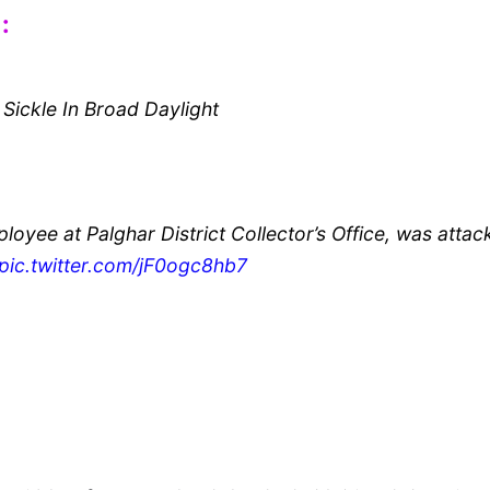
:
ickle In Broad Daylight
oyee at Palghar District Collector’s Office, was atta
pic.twitter.com/jF0ogc8hb7