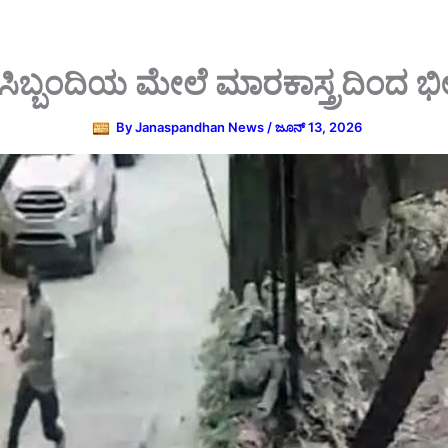
ಾ ಸಿಬ್ಬಂದಿಯ ಮೇಲೆ ಮಾರಕಾಸ್ತ್ರದಿಂದ ಭ
By
Janaspandhan News
/
ಜೂನ್ 13, 2026