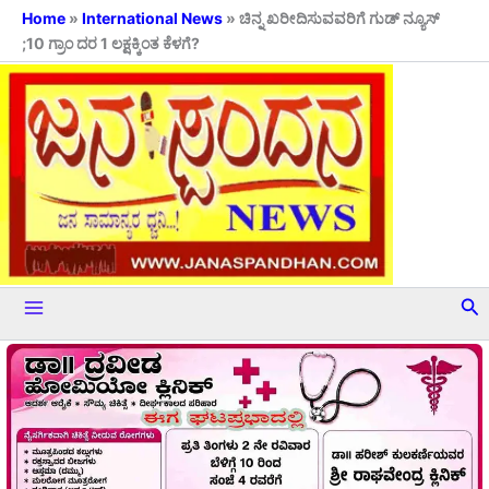
Skip
Home
»
International News
»
ಚಿನ್ನ ಖರೀದಿಸುವವರಿಗೆ ಗುಡ್ ನ್ಯೂಸ್
;10 ಗ್ರಾಂ ದರ 1 ಲಕ್ಷಕ್ಕಿಂತ ಕೆಳಗೆ?
to
content
Se