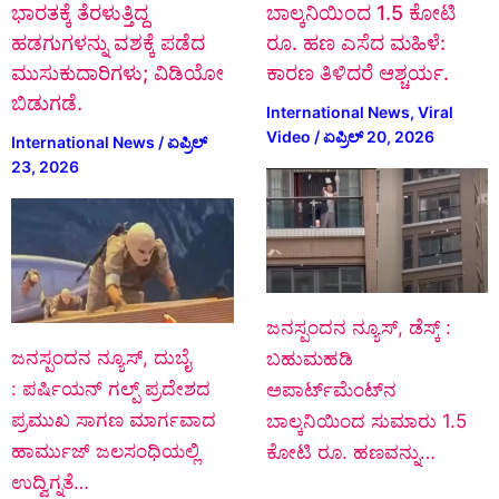
ಭಾರತಕ್ಕೆ ತೆರಳುತ್ತಿದ್ದ
ಬಾಲ್ಕನಿಯಿಂದ 1.5 ಕೋಟಿ
ಹಡಗುಗಳನ್ನು ವಶಕ್ಕೆ ಪಡೆದ
ರೂ. ಹಣ ಎಸೆದ ಮಹಿಳೆ:
ಮುಸುಕುದಾರಿಗಳು; ವಿಡಿಯೋ
ಕಾರಣ ತಿಳಿದರೆ ಆಶ್ಚರ್ಯ.
ಬಿಡುಗಡೆ.
International News
,
Viral
Video
/
ಏಪ್ರಿಲ್ 20, 2026
International News
/
ಏಪ್ರಿಲ್
23, 2026
ಜನಸ್ಪಂದನ ನ್ಯೂಸ್, ಡೆಸ್ಕ್ :
ಜನಸ್ಪಂದನ ನ್ಯೂಸ್‌, ದುಬೈ
ಬಹುಮಹಡಿ
: ಪರ್ಷಿಯನ್ ಗಲ್ಪ್ ಪ್ರದೇಶದ
ಅಪಾರ್ಟ್‌ಮೆಂಟ್‌ನ
ಪ್ರಮುಖ ಸಾಗಣ ಮಾರ್ಗವಾದ
ಬಾಲ್ಕನಿಯಿಂದ ಸುಮಾರು 1.5
ಹಾರ್ಮುಜ್ ಜಲಸಂಧಿಯಲ್ಲಿ
ಕೋಟಿ ರೂ. ಹಣವನ್ನು…
ಉದ್ವಿಗ್ನತೆ…