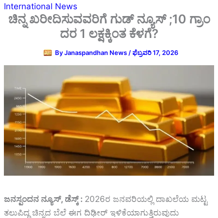
International News
ಚಿನ್ನ ಖರೀದಿಸುವವರಿಗೆ ಗುಡ್ ನ್ಯೂಸ್ ;10 ಗ್ರಾಂ
ದರ 1 ಲಕ್ಷಕ್ಕಿಂತ ಕೆಳಗೆ?
By
Janaspandhan News
/
ಫೆಬ್ರವರಿ 17, 2026
ಜನಸ್ಪಂದನ ನ್ಯೂಸ್, ಡೆಸ್ಕ್ :
2026ರ ಜನವರಿಯಲ್ಲಿ ದಾಖಲೆಯ ಮಟ್ಟ
ತಲುಪಿದ್ದ ಚಿನ್ನದ ಬೆಲೆ ಈಗ ದಿಢೀರ್ ಇಳಿಕೆಯಾಗುತ್ತಿರುವುದು