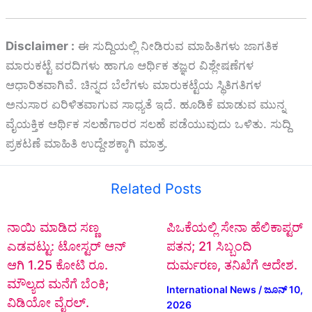
Disclaimer :
ಈ ಸುದ್ದಿಯಲ್ಲಿ ನೀಡಿರುವ ಮಾಹಿತಿಗಳು ಜಾಗತಿಕ
ಮಾರುಕಟ್ಟೆ ವರದಿಗಳು ಹಾಗೂ ಆರ್ಥಿಕ ತಜ್ಞರ ವಿಶ್ಲೇಷಣೆಗಳ
ಆಧಾರಿತವಾಗಿವೆ. ಚಿನ್ನದ ಬೆಲೆಗಳು ಮಾರುಕಟ್ಟೆಯ ಸ್ಥಿತಿಗತಿಗಳ
ಅನುಸಾರ ಏರಿಳಿತವಾಗುವ ಸಾಧ್ಯತೆ ಇದೆ. ಹೂಡಿಕೆ ಮಾಡುವ ಮುನ್ನ
ವೈಯಕ್ತಿಕ ಆರ್ಥಿಕ ಸಲಹೆಗಾರರ ಸಲಹೆ ಪಡೆಯುವುದು ಒಳಿತು. ಸುದ್ದಿ
ಪ್ರಕಟಣೆ ಮಾಹಿತಿ ಉದ್ದೇಶಕ್ಕಾಗಿ ಮಾತ್ರ.
Related Posts
ನಾಯಿ ಮಾಡಿದ ಸಣ್ಣ
ಪಿಒಕೆಯಲ್ಲಿ ಸೇನಾ ಹೆಲಿಕಾಪ್ಟರ್
ಎಡವಟ್ಟು: ಟೋಸ್ಟರ್ ಆನ್
ಪತನ; 21 ಸಿಬ್ಬಂದಿ
ಆಗಿ 1.25 ಕೋಟಿ ರೂ.
ದುರ್ಮರಣ, ತನಿಖೆಗೆ ಆದೇಶ.
ಮೌಲ್ಯದ ಮನೆಗೆ ಬೆಂಕಿ;
International News
/
ಜೂನ್ 10,
ವಿಡಿಯೋ ವೈರಲ್.
2026