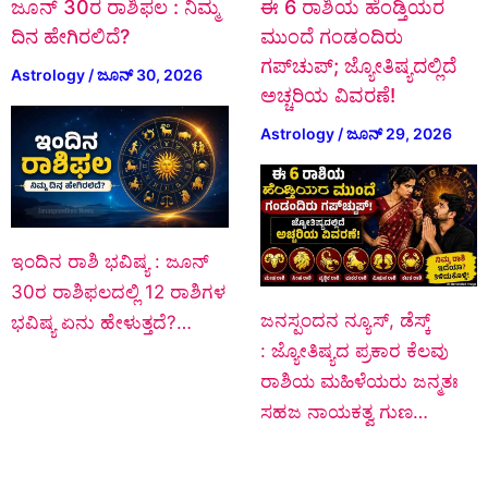
ಜೂನ್‌ 30ರ ರಾಶಿಫಲ : ನಿಮ್ಮ
ಈ 6 ರಾಶಿಯ ಹೆಂಡ್ತಿಯರ
ದಿನ ಹೇಗಿರಲಿದೆ?
ಮುಂದೆ ಗಂಡಂದಿರು
ಗಪ್‌ಚುಪ್; ಜ್ಯೋತಿಷ್ಯದಲ್ಲಿದೆ
Astrology
/
ಜೂನ್ 30, 2026
ಅಚ್ಚರಿಯ ವಿವರಣೆ!
Astrology
/
ಜೂನ್ 29, 2026
ಇಂದಿನ ರಾಶಿ ಭವಿಷ್ಯ : ಜೂನ್‌
30ರ ರಾಶಿಫಲದಲ್ಲಿ 12 ರಾಶಿಗಳ
ಜನಸ್ಪಂದನ ನ್ಯೂಸ್‌, ಡೆಸ್ಕ್‌
ಭವಿಷ್ಯ ಏನು ಹೇಳುತ್ತದೆ?…
: ಜ್ಯೋತಿಷ್ಯದ ಪ್ರಕಾರ ಕೆಲವು
ರಾಶಿಯ ಮಹಿಳೆಯರು ಜನ್ಮತಃ
ಸಹಜ ನಾಯಕತ್ವ ಗುಣ…