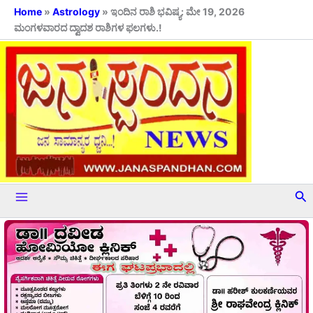
Skip
Home
»
Astrology
»
ಇಂದಿನ ರಾಶಿ ಭವಿಷ್ಯ: ಮೇ 19, 2026
ಮಂಗಳವಾರದ ದ್ವಾದಶ ರಾಶಿಗಳ ಫಲಗಳು.!
to
content
Se