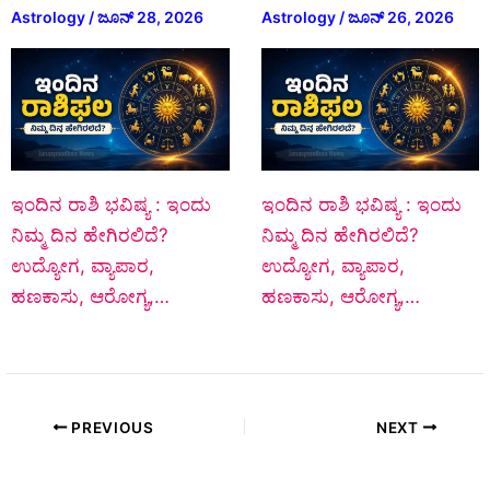
Astrology
/
ಜೂನ್ 28, 2026
Astrology
/
ಜೂನ್ 26, 2026
ಇಂದಿನ ರಾಶಿ ಭವಿಷ್ಯ : ಇಂದು
ಇಂದಿನ ರಾಶಿ ಭವಿಷ್ಯ : ಇಂದು
ನಿಮ್ಮ ದಿನ ಹೇಗಿರಲಿದೆ?
ನಿಮ್ಮ ದಿನ ಹೇಗಿರಲಿದೆ?
ಉದ್ಯೋಗ, ವ್ಯಾಪಾರ,
ಉದ್ಯೋಗ, ವ್ಯಾಪಾರ,
ಹಣಕಾಸು, ಆರೋಗ್ಯ,…
ಹಣಕಾಸು, ಆರೋಗ್ಯ,…
PREVIOUS
NEXT