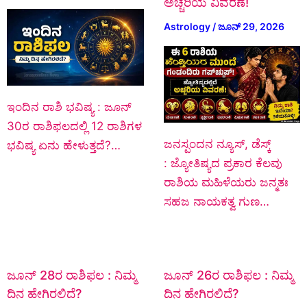
ಅಚ್ಚರಿಯ ವಿವರಣೆ!
Astrology
/
ಜೂನ್ 29, 2026
ಇಂದಿನ ರಾಶಿ ಭವಿಷ್ಯ : ಜೂನ್‌
30ರ ರಾಶಿಫಲದಲ್ಲಿ 12 ರಾಶಿಗಳ
ಜನಸ್ಪಂದನ ನ್ಯೂಸ್‌, ಡೆಸ್ಕ್‌
ಭವಿಷ್ಯ ಏನು ಹೇಳುತ್ತದೆ?…
: ಜ್ಯೋತಿಷ್ಯದ ಪ್ರಕಾರ ಕೆಲವು
ರಾಶಿಯ ಮಹಿಳೆಯರು ಜನ್ಮತಃ
ಸಹಜ ನಾಯಕತ್ವ ಗುಣ…
ಜೂನ್‌ 28ರ ರಾಶಿಫಲ : ನಿಮ್ಮ
ಜೂನ್‌ 26ರ ರಾಶಿಫಲ : ನಿಮ್ಮ
ದಿನ ಹೇಗಿರಲಿದೆ?
ದಿನ ಹೇಗಿರಲಿದೆ?