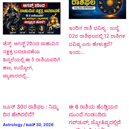
ಇಂದಿನ ರಾಶಿ ಭವಿಷ್ಯ : ಜುಲೈ
02ರ ರಾಶಿಫಲದಲ್ಲಿ 12 ರಾಶಿಗಳ
ಡೆಸ್ಕ್: ಆಗಸ್ಟ್‌ 2ರಿಂದ ರಾಹುವಿನ
ಭವಿಷ್ಯ ಏನು ಹೇಳುತ್ತದೆ?
ನಕ್ಷತ್ರ ಬದಲಾವಣೆಯ
ಇಂದು…
ಹಿನ್ನಲೆಯಲ್ಲಿ ಈ 5 ರಾಶಿಯವರಿಗೆ
ಹಣ, ಉದ್ಯೋಗ,
ವ್ಯಾಪಾರದಲ್ಲಿ…
ಜೂನ್‌ 30ರ ರಾಶಿಫಲ : ನಿಮ್ಮ
ಈ 6 ರಾಶಿಯ ಹೆಂಡ್ತಿಯರ
ದಿನ ಹೇಗಿರಲಿದೆ?
ಮುಂದೆ ಗಂಡಂದಿರು
ಗಪ್‌ಚುಪ್; ಜ್ಯೋತಿಷ್ಯದಲ್ಲಿದೆ
Astrology
/
ಜೂನ್ 30, 2026