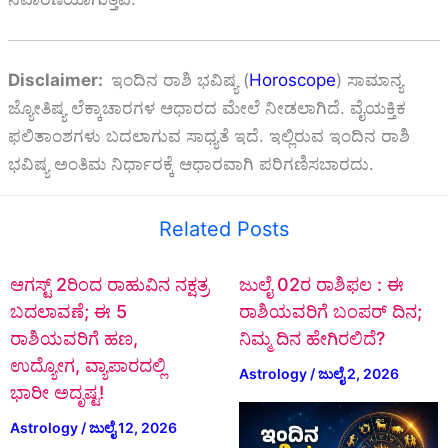
Disclaimer:
ಇಂದಿನ ರಾಶಿ ಭವಿಷ್ಯ (
Horoscope
) ಸಾಮಾನ್ಯ
ಜ್ಯೋತಿಷ್ಯ ಲೆಕ್ಕಾಚಾರಗಳ ಆಧಾರದ ಮೇಲೆ ನೀಡಲಾಗಿದೆ. ವೈಯಕ್ತಿಕ
ಫಲಿತಾಂಶಗಳು ಬದಲಾಗುವ ಸಾಧ್ಯತೆ ಇದೆ. ಇಲ್ಲಿರುವ ಇಂದಿನ ರಾಶಿ
ಭವಿಷ್ಯ ಅಂತಿಮ ನಿರ್ಧಾರಕ್ಕೆ ಆಧಾರವಾಗಿ ಪರಿಗಣಿಸಬಾರದು.
Related Posts
ಆಗಸ್ಟ್‌ 2ರಿಂದ ರಾಹುವಿನ ನಕ್ಷತ್ರ
ಜುಲೈ 02ರ ರಾಶಿಫಲ : ಈ
ಬದಲಾವಣೆ; ಈ 5
ರಾಶಿಯವರಿಗೆ ಬಂಪರ್ ದಿನ;
ರಾಶಿಯವರಿಗೆ ಹಣ,
ನಿಮ್ಮ ದಿನ ಹೇಗಿರಲಿದೆ?
ಉದ್ಯೋಗ, ವ್ಯಾಪಾರದಲ್ಲಿ
Astrology
/
ಜುಲೈ 2, 2026
ಭಾರೀ ಅದೃಷ್ಟ!
Astrology
/
ಜುಲೈ 12, 2026