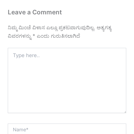
Leave a Comment
ನಿಮ್ಮ ಮಿಂಚೆ ವಿಳಾಸ ಎಲ್ಲೂ ಪ್ರಕಟವಾಗುವುದಿಲ್ಲ.
ಅತ್ಯಗತ್ಯ
ವಿವರಗಳನ್ನು
*
ಎಂದು ಗುರುತಿಸಲಾಗಿದೆ
Type
here..
Name*