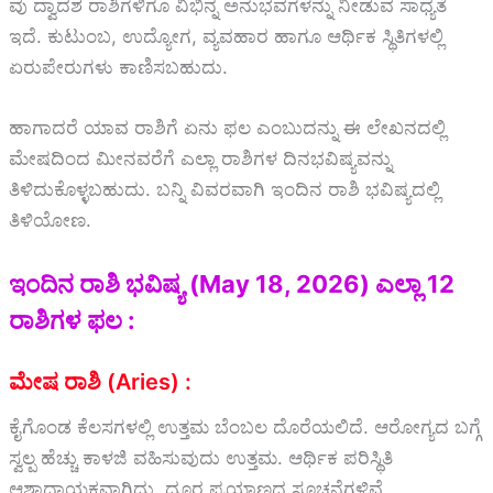
ವು ದ್ವಾದಶ ರಾಶಿಗಳಿಗೂ ವಿಭಿನ್ನ ಅನುಭವಗಳನ್ನು ನೀಡುವ ಸಾಧ್ಯತೆ
ಇದೆ. ಕುಟುಂಬ, ಉದ್ಯೋಗ, ವ್ಯವಹಾರ ಹಾಗೂ ಆರ್ಥಿಕ ಸ್ಥಿತಿಗಳಲ್ಲಿ
ಏರುಪೇರುಗಳು ಕಾಣಿಸಬಹುದು.
ಹಾಗಾದರೆ ಯಾವ ರಾಶಿಗೆ ಏನು ಫಲ ಎಂಬುದನ್ನು ಈ ಲೇಖನದಲ್ಲಿ
ಮೇಷದಿಂದ ಮೀನವರೆಗೆ ಎಲ್ಲಾ ರಾಶಿಗಳ ದಿನಭವಿಷ್ಯವನ್ನು
ತಿಳಿದುಕೊಳ್ಳಬಹುದು. ಬನ್ನಿ ವಿವರವಾಗಿ ಇಂದಿನ ರಾಶಿ ಭವಿಷ್ಯದಲ್ಲಿ
ತಿಳಿಯೋಣ.
ಇಂದಿನ ರಾಶಿ ಭವಿಷ್ಯ (May 18, 2026) ಎಲ್ಲಾ 12
ರಾಶಿಗಳ ಫಲ :
ಮೇಷ ರಾಶಿ (Aries) :
ಕೈಗೊಂಡ ಕೆಲಸಗಳಲ್ಲಿ ಉತ್ತಮ ಬೆಂಬಲ ದೊರೆಯಲಿದೆ. ಆರೋಗ್ಯದ ಬಗ್ಗೆ
ಸ್ವಲ್ಪ ಹೆಚ್ಚು ಕಾಳಜಿ ವಹಿಸುವುದು ಉತ್ತಮ. ಆರ್ಥಿಕ ಪರಿಸ್ಥಿತಿ
ಆಶಾದಾಯಕವಾಗಿದ್ದು, ದೂರ ಪ್ರಯಾಣದ ಸೂಚನೆಗಳಿವೆ.