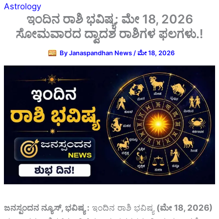
Astrology
ಇಂದಿನ ರಾಶಿ ಭವಿಷ್ಯ: ಮೇ 18, 2026
ಸೋಮವಾರದ ದ್ವಾದಶ ರಾಶಿಗಳ ಫಲಗಳು.!
By
Janaspandhan News
/
ಮೇ 18, 2026
ಜನಸ್ಪಂದನ ನ್ಯೂಸ್‌, ಭವಿಷ್ಯ :
ಇಂದಿನ ರಾಶಿ ಭವಿಷ್ಯ
(ಮೇ 18, 2026)