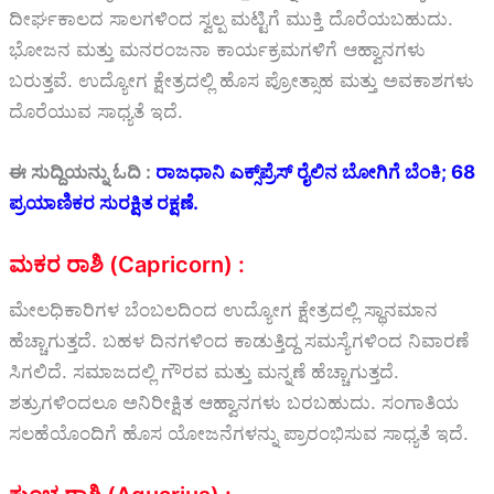
ದೀರ್ಘಕಾಲದ ಸಾಲಗಳಿಂದ ಸ್ವಲ್ಪ ಮಟ್ಟಿಗೆ ಮುಕ್ತಿ ದೊರೆಯಬಹುದು.
ಭೋಜನ ಮತ್ತು ಮನರಂಜನಾ ಕಾರ್ಯಕ್ರಮಗಳಿಗೆ ಆಹ್ವಾನಗಳು
ಬರುತ್ತವೆ. ಉದ್ಯೋಗ ಕ್ಷೇತ್ರದಲ್ಲಿ ಹೊಸ ಪ್ರೋತ್ಸಾಹ ಮತ್ತು ಅವಕಾಶಗಳು
ದೊರೆಯುವ ಸಾಧ್ಯತೆ ಇದೆ.
ಈ ಸುದ್ದಿಯನ್ನು ಓದಿ :
ರಾಜಧಾನಿ ಎಕ್ಸ್‌ಪ್ರೆಸ್ ರೈಲಿನ ಬೋಗಿಗೆ ಬೆಂಕಿ; 68
ಪ್ರಯಾಣಿಕರ ಸುರಕ್ಷಿತ ರಕ್ಷಣೆ.
ಮಕರ ರಾಶಿ (Capricorn) :
ಮೇಲಧಿಕಾರಿಗಳ ಬೆಂಬಲದಿಂದ ಉದ್ಯೋಗ ಕ್ಷೇತ್ರದಲ್ಲಿ ಸ್ಥಾನಮಾನ
ಹೆಚ್ಚಾಗುತ್ತದೆ. ಬಹಳ ದಿನಗಳಿಂದ ಕಾಡುತ್ತಿದ್ದ ಸಮಸ್ಯೆಗಳಿಂದ ನಿವಾರಣೆ
ಸಿಗಲಿದೆ. ಸಮಾಜದಲ್ಲಿ ಗೌರವ ಮತ್ತು ಮನ್ನಣೆ ಹೆಚ್ಚಾಗುತ್ತದೆ.
ಶತ್ರುಗಳಿಂದಲೂ ಅನಿರೀಕ್ಷಿತ ಆಹ್ವಾನಗಳು ಬರಬಹುದು. ಸಂಗಾತಿಯ
ಸಲಹೆಯೊಂದಿಗೆ ಹೊಸ ಯೋಜನೆಗಳನ್ನು ಪ್ರಾರಂಭಿಸುವ ಸಾಧ್ಯತೆ ಇದೆ.