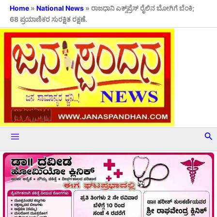
Skip
Home
»
National News
»
ರಾಜಧಾನಿ ಎಕ್ಸ್‌ಪ್ರೆಸ್ ರೈಲಿನ ಬೋಗಿಗೆ ಬೆಂಕಿ;
68 ಪ್ರಯಾಣಿಕರ ಸುರಕ್ಷಿತ ರಕ್ಷಣೆ.
to
content
Se