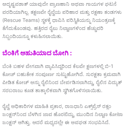
ಅದೃಷ್ಟವಶಾತ್ ಯಾವುದೇ ಪ್ರಾಣಹಾನಿ ಅಥವಾ ಗಾಯಗಳ ಘಟನೆ
ವರದಿಯಾಗಿಲ್ಲ. ತಕ್ಷಣವೇ ರೈಲ್ವೆಯ ಪರಿಹಾರ ಮತ್ತು ರಕ್ಷಣಾ ತಂಡಗಳು
(Rescue Teams) ಸ್ಥಳಕ್ಕೆ ಧಾವಿಸಿ ಪರಿಸ್ಥಿತಿಯನ್ನು ನಿಯಂತ್ರಣಕ್ಕೆ
ತೆಗೆದುಕೊಂಡವು. ಹತ್ತಿರದ ರೈಲು ನಿಲ್ದಾಣಗಳಿಂದ ಹೆಚ್ಚುವರಿ
ಸಿಬ್ಬಂದಿಯನ್ನೂ ಕಳುಹಿಸಲಾಯಿತು.
ಬೆಂಕಿಗೆ ಆಹುತಿಯಾದ ಬೋಗಿ :
ಬೆಂಕಿ ಬಹಳ ವೇಗವಾಗಿ ವ್ಯಾಪಿಸಿದ್ದರಿಂದ ಕೆಲವೇ ಕ್ಷಣಗಳಲ್ಲಿ ಬಿ-1
ಕೋಚ್ ಬಹುತೇಕ ಸಂಪೂರ್ಣ ಸುಟ್ಟುಹೋಗಿದೆ. ಸುರಕ್ಷತಾ ಕ್ರಮವಾಗಿ
ಪೀಡಿತ ಕೋಚ್ ಅನ್ನು ರೈಲಿನಿಂದ ಬೇರ್ಪಡಿಸಲಾಗಿದ್ದು, ರೈಲಿನ ವಿದ್ಯುತ್
ಸರಬರಾಜು ಕೂಡ ತಾತ್ಕಾಲಿಕವಾಗಿ ಸ್ಥಗಿತಗೊಳಿಸಲಾಯಿತು.
ರೈಲ್ವೆ ಅಧಿಕಾರಿಗಳ ಮಾಹಿತಿ ಪ್ರಕಾರ, ರಾಜಧಾನಿ ಎಕ್ಸ್‌ಪ್ರೆಸ್ ರತ್ಲಂ
ಜಂಕ್ಷನ್‌ನಿಂದ ಬೆಳಗಿನ ಜಾವ ಹೊರಟಿದ್ದು, ಮುಂದಿನ ನಿಲ್ದಾಣ ಕೋಟಾ
ಜಂಕ್ಷನ್ ಆಗಿತ್ತು. ಆದರೆ ಮಧ್ಯದಲ್ಲೇ ಈ ಅವಘಡ ಸಂಭವಿಸಿದೆ.