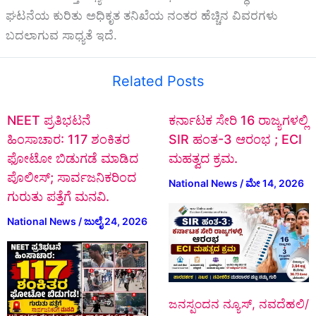
ಘಟನೆಯ ಕುರಿತು ಅಧಿಕೃತ ತನಿಖೆಯ ನಂತರ ಹೆಚ್ಚಿನ ವಿವರಗಳು
ಬದಲಾಗುವ ಸಾಧ್ಯತೆ ಇದೆ.
Related Posts
NEET ಪ್ರತಿಭಟನೆ
ಕರ್ನಾಟಕ ಸೇರಿ 16 ರಾಜ್ಯಗಳಲ್ಲಿ
ಹಿಂಸಾಚಾರ: 117 ಶಂಕಿತರ
SIR ಹಂತ-3 ಆರಂಭ ; ECI
ಫೋಟೋ ಬಿಡುಗಡೆ ಮಾಡಿದ
ಮಹತ್ವದ ಕ್ರಮ.
ಪೊಲೀಸ್; ಸಾರ್ವಜನಿಕರಿಂದ
National News
/
ಮೇ 14, 2026
ಗುರುತು ಪತ್ತೆಗೆ ಮನವಿ.
National News
/
ಜುಲೈ 24, 2026
ಜನಸ್ಪಂದನ ನ್ಯೂಸ್‌, ನವದೆಹಲಿ/