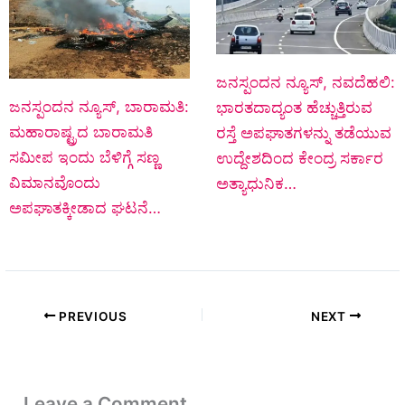
ಜನಸ್ಪಂದನ ನ್ಯೂಸ್‌, ನವದೆಹಲಿ:
ಜನಸ್ಪಂದನ ನ್ಯೂಸ್, ಬಾರಾಮತಿ:
ಭಾರತದಾದ್ಯಂತ ಹೆಚ್ಚುತ್ತಿರುವ
ಮಹಾರಾಷ್ಟ್ರದ ಬಾರಾಮತಿ
ರಸ್ತೆ ಅಪಘಾತಗಳನ್ನು ತಡೆಯುವ
ಸಮೀಪ ಇಂದು ಬೆಳಿಗ್ಗೆ ಸಣ್ಣ
ಉದ್ದೇಶದಿಂದ ಕೇಂದ್ರ ಸರ್ಕಾರ
ವಿಮಾನವೊಂದು
ಅತ್ಯಾಧುನಿಕ…
ಅಪಘಾತಕ್ಕೀಡಾದ ಘಟನೆ…
PREVIOUS
NEXT
Leave a Comment