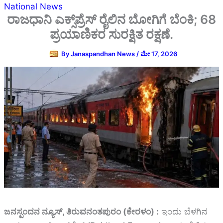
National News
ರಾಜಧಾನಿ ಎಕ್ಸ್‌ಪ್ರೆಸ್ ರೈಲಿನ ಬೋಗಿಗೆ ಬೆಂಕಿ; 68
ಪ್ರಯಾಣಿಕರ ಸುರಕ್ಷಿತ ರಕ್ಷಣೆ.
By
Janaspandhan News
/
ಮೇ 17, 2026
ಜನಸ್ಪಂದನ ನ್ಯೂಸ್‌, ತಿರುವನಂತಪುರಂ (ಕೇರಳಂ) :
ಇಂದು ಬೆಳಗಿನ