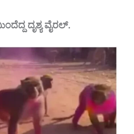
ೆದ್ದ ದೃಶ್ಯ ವೈರಲ್.