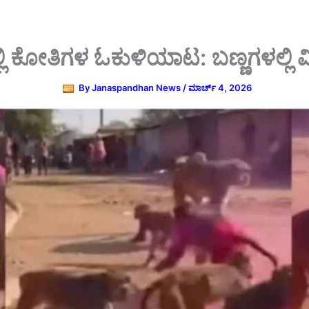
 ಕೋತಿಗಳ ಓಕುಳಿಯಾಟ: ಬಣ್ಣಗಳಲ್ಲಿ ಮಿಂದ
By
Janaspandhan News
/
ಮಾರ್ಚ್ 4, 2026