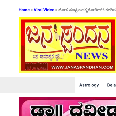
Skip
to
Home
»
Viral Video
»
ಹೋಳಿ ಸಂಭ್ರಮದಲ್ಲಿ ಕೋತಿಗಳ ಓಕುಳಿಯಾಟ: 
content
Astrology
Bel