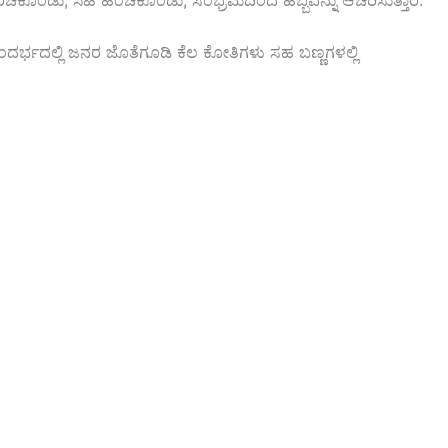
ಚಿಕೊಂಡು, ಸಿಹಿ ಹಂಚಿಕೊಂಡು, ಸಂಭ್ರಮದಿಂದ ಹಬ್ಬವನ್ನು ಆಚರಿಸುತ್ತಾರೆ.
ಸಂದರ್ಭದಲ್ಲಿ ಜನರ ಜೊತೆಗೂಡಿ ಕೆಲ ಕೋತಿಗಳು ಸಹ ಬಣ್ಣಗಳಲ್ಲಿ