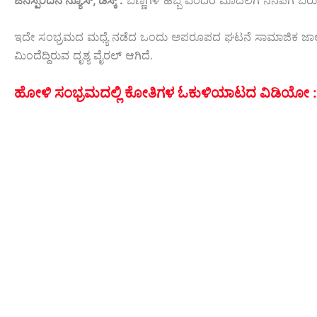
ಜನಸ್ಪಂದನ ನ್ಯೂಸ್, ಡೆಸ್ಕ್ :
ಬಣ್ಣಗಳ ಹಬ್ಬ ಎಂದರೆ ಮೊದಲಿಗೆ ನೆನಪಿಗೆ ಬರು
ಇದೇ ಸಂಭ್ರಮದ ಮಧ್ಯೆ ನಡೆದ ಒಂದು ಅಪರೂಪದ ಘಟನೆ ಸಾಮಾಜಿಕ ಜಾಲತಾಣಗ
ಮಿಂದೆದ್ದಿರುವ ದೃಶ್ಯ ವೈರಲ್ ಆಗಿದೆ.
ಹೋಳಿ ಸಂಭ್ರಮದಲ್ಲಿ ಕೋತಿಗಳ ಓಕುಳಿಯಾಟದ ವಿಡಿಯೋ :