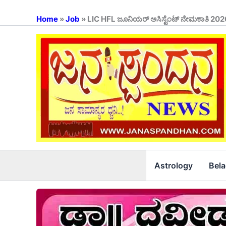
Skip
to
Home
»
Job
»
LIC HFL ಜೂನಿಯರ್ ಅಸಿಸ್ಟೆಂಟ್ ನೇಮಕಾತಿ 2026:
content
Astrology
Bel