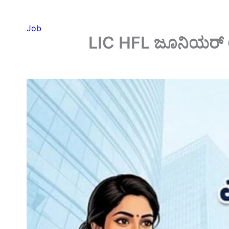
Job
LIC HFL ಜೂನಿಯರ್ ಅಸ