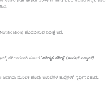
ಕರ್ನಾಟಕ ಸರ್ಕಾರ (Karnataka Government) ವಿವಿಧ ಇಲಾಖೆಗಳಲ್ಲಿನ ಖಾಲಿ
ಿದೆ.
Notification) ಹೊರಬೀಳುವ ನಿರೀಕ್ಷೆ ಇದೆ.
 ಇದಕ್ಕೆ ಪರಿಹಾರವಾಗಿ ಸರ್ಕಾರ
‘ಏಕೀಕೃತ ಪರೀಕ್ಷೆ’ (ಕಾಮನ್ ಎಕ್ಸಾಮ್/
ಒಂದೇ ಅರ್ಜಿಯ ಮೂಲಕ ಹಲವು ಇಲಾಖೆಗಳ ಹುದ್ದೆಗಳಿಗೆ ಸ್ಪರ್ಧಿಸಬಹುದು.