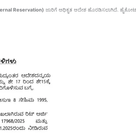
ternal Reservation)
ಜಾರಿಗೆ ಅಧಿಕೃತ ಆದೇಶ ಹೊರಡಿಸಲಾಗಿದೆ. ಹೈಕೋರ್ಟ