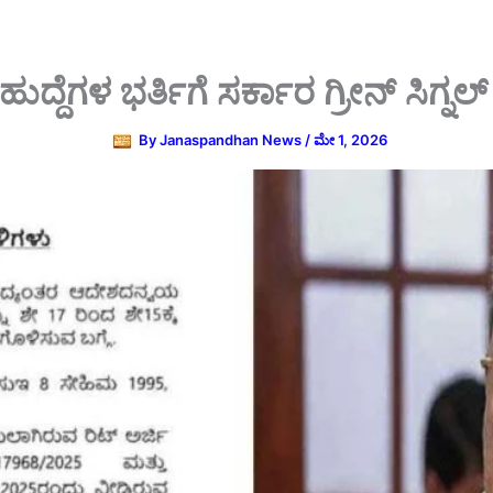
ುದ್ದೆಗಳ ಭರ್ತಿಗೆ ಸರ್ಕಾರ ಗ್ರೀನ್ ಸಿಗ್ನ
By
Janaspandhan News
/
ಮೇ 1, 2026