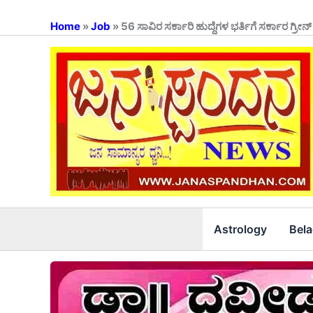
Skip
to
Home
»
Job
»
56 ಸಾವಿರ ಸರ್ಕಾರಿ ಹುದ್ದೆಗಳ ಭರ್ತಿಗೆ ಸರ್ಕಾರ ಗ್ರೀನ್
content
Astrology
Bel