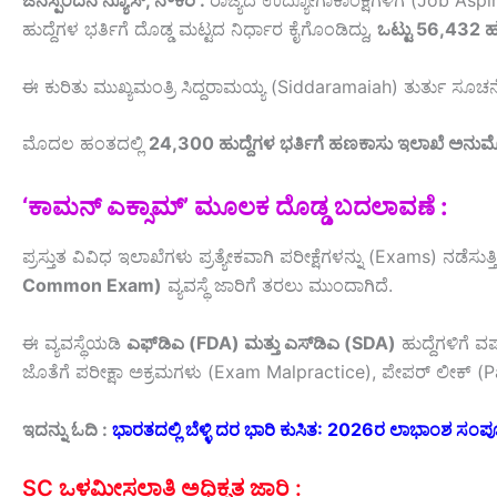
ಜನಸ್ಪಂದನ ನ್ಯೂಸ್‌, ನೌಕರಿ :
ರಾಜ್ಯದ ಉದ್ಯೋಗಾಕಾಂಕ್ಷಿಗಳಿಗೆ (Job Aspi
ಹುದ್ದೆಗಳ ಭರ್ತಿಗೆ ದೊಡ್ಡ ಮಟ್ಟದ ನಿರ್ಧಾರ ಕೈಗೊಂಡಿದ್ದು,
ಒಟ್ಟು 56,432 ಹು
ಈ ಕುರಿತು ಮುಖ್ಯಮಂತ್ರಿ ಸಿದ್ದರಾಮಯ್ಯ (Siddaramaiah) ತುರ್ತು ಸೂಚನೆ ನ
ಮೊದಲ ಹಂತದಲ್ಲಿ
24,300 ಹುದ್ದೆಗಳ ಭರ್ತಿಗೆ ಹಣಕಾಸು ಇಲಾಖೆ ಅನು
‘ಕಾಮನ್ ಎಕ್ಸಾಮ್’ ಮೂಲಕ ದೊಡ್ಡ ಬದಲಾವಣೆ :
ಪ್ರಸ್ತುತ ವಿವಿಧ ಇಲಾಖೆಗಳು ಪ್ರತ್ಯೇಕವಾಗಿ ಪರೀಕ್ಷೆಗಳನ್ನು (Exams) ನಡೆಸು
Common Exam)
ವ್ಯವಸ್ಥೆ ಜಾರಿಗೆ ತರಲು ಮುಂದಾಗಿದೆ.
ಈ ವ್ಯವಸ್ಥೆಯಡಿ
ಎಫ್‌ಡಿಎ (FDA) ಮತ್ತು ಎಸ್‌ಡಿಎ (SDA)
ಹುದ್ದೆಗಳಿಗೆ 
ಜೊತೆಗೆ ಪರೀಕ್ಷಾ ಅಕ್ರಮಗಳು (Exam Malpractice), ಪೇಪರ್ ಲೀಕ್ (Pa
ಇದನ್ನು ಓದಿ :
ಭಾರತದಲ್ಲಿ ಬೆಳ್ಳಿ ದರ ಭಾರಿ ಕುಸಿತ: 2026ರ ಲಾಭಾಂಶ ಸ
SC ಒಳಮೀಸಲಾತಿ ಅಧಿಕೃತ ಜಾರಿ :