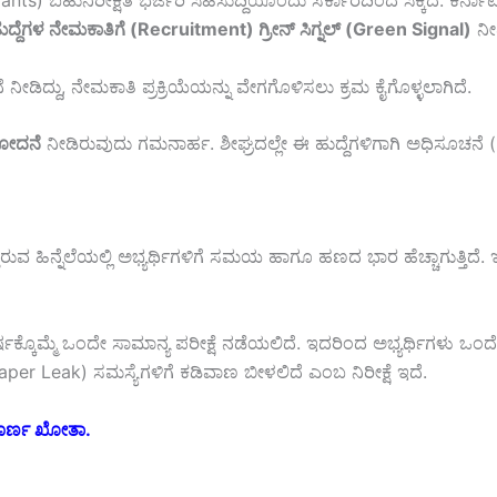
rants) ಬಹುನಿರೀಕ್ಷಿತ ಭರ್ಜರಿ ಸಿಹಿಸುದ್ದಿಯೊಂದು ಸರ್ಕಾರದಿಂದ ಸಿಕ್ಕಿದೆ. 
ದ್ದೆಗಳ ನೇಮಕಾತಿಗೆ (Recruitment) ಗ್ರೀನ್ ಸಿಗ್ನಲ್ (Green Signal)
ನೀಡ
ೀಡಿದ್ದು, ನೇಮಕಾತಿ ಪ್ರಕ್ರಿಯೆಯನ್ನು ವೇಗಗೊಳಿಸಲು ಕ್ರಮ ಕೈಗೊಳ್ಳಲಾಗಿದೆ.
ಮೋದನೆ
ನೀಡಿರುವುದು ಗಮನಾರ್ಹ. ಶೀಘ್ರದಲ್ಲೇ ಈ ಹುದ್ದೆಗಳಿಗಾಗಿ ಅಧಿಸೂಚನೆ (
ತ್ತಿರುವ ಹಿನ್ನೆಲೆಯಲ್ಲಿ ಅಭ್ಯರ್ಥಿಗಳಿಗೆ ಸಮಯ ಹಾಗೂ ಹಣದ ಭಾರ ಹೆಚ್ಚಾಗುತ್ತಿದೆ.
ವರ್ಷಕ್ಕೊಮ್ಮೆ ಒಂದೇ ಸಾಮಾನ್ಯ ಪರೀಕ್ಷೆ ನಡೆಯಲಿದೆ. ಇದರಿಂದ ಅಭ್ಯರ್ಥಿಗಳು 
per Leak) ಸಮಸ್ಯೆಗಳಿಗೆ ಕಡಿವಾಣ ಬೀಳಲಿದೆ ಎಂಬ ನಿರೀಕ್ಷೆ ಇದೆ.
ಂಪೂರ್ಣ ಖೋತಾ.