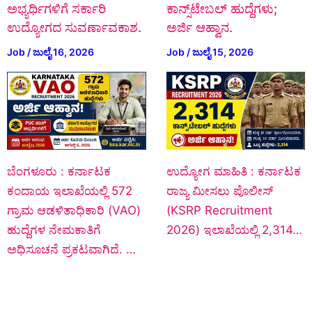
ಅಭ್ಯರ್ಥಿಗಳಿಗೆ ಸರ್ಕಾರಿ
ಕಾನ್ಸ್‌ಟೇಬಲ್ ಹುದ್ದೆಗಳು;
ಉದ್ಯೋಗದ ಸುವರ್ಣಾವಕಾಶ.
ಅರ್ಜಿ ಆಹ್ವಾನ.
Job
/
ಜುಲೈ 16, 2026
Job
/
ಜುಲೈ 15, 2026
ಬೆಂಗಳೂರು : ಕರ್ನಾಟಕ
ಉದ್ಯೋಗ ಮಾಹಿತಿ : ಕರ್ನಾಟಕ
ಕಂದಾಯ ಇಲಾಖೆಯಲ್ಲಿ 572
ರಾಜ್ಯ ಮೀಸಲು ಪೊಲೀಸ್
ಗ್ರಾಮ ಆಡಳಿತಾಧಿಕಾರಿ (VAO)
(KSRP Recruitment
ಹುದ್ದೆಗಳ ನೇಮಕಾತಿಗೆ
2026) ಇಲಾಖೆಯಲ್ಲಿ 2,314…
ಅಧಿಸೂಚನೆ ಪ್ರಕಟವಾಗಿದೆ. …