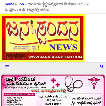
Skip
Home
»
Job
»
ಭಾರತೀಯ ರೈಲ್ವೆಯಲ್ಲಿ ಭರ್ಜರಿ ನೇಮಕಾತಿ : 17,692
ಹುದ್ದೆಗಳು ; ಅರ್ಜಿ ಶೀಘ್ರದಲ್ಲೇ ಆರಂಭ.
to
content
Se