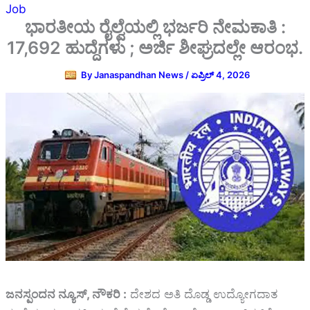
Job
ಭಾರತೀಯ ರೈಲ್ವೆಯಲ್ಲಿ ಭರ್ಜರಿ ನೇಮಕಾತಿ :
17,692 ಹುದ್ದೆಗಳು ; ಅರ್ಜಿ ಶೀಘ್ರದಲ್ಲೇ ಆರಂಭ.
By
Janaspandhan News
/
ಏಪ್ರಿಲ್ 4, 2026
ಜನಸ್ಪಂದನ ನ್ಯೂಸ್‌, ನೌಕರಿ :
ದೇಶದ ಅತಿ ದೊಡ್ಡ ಉದ್ಯೋಗದಾತ