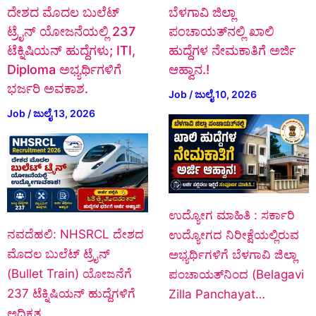
ದೇಶದ ಮೊದಲ ಬುಲೆಟ್
ಬೆಳಗಾವಿ ಜಿಲ್ಲಾ
ಟ್ರೈನ್ ಯೋಜನೆಯಲ್ಲಿ 237
ಪಂಚಾಯತ್‌ನಲ್ಲಿ ಖಾಲಿ
ಟೆಕ್ನಿಷಿಯನ್ ಹುದ್ದೆಗಳು; ITI,
ಹುದ್ದೆಗಳ ನೇಮಕಾತಿಗೆ ಅರ್ಜಿ
Diploma ಅಭ್ಯರ್ಥಿಗಳಿಗೆ
ಆಹ್ವಾನ.!
ಭರ್ಜರಿ ಅವಕಾಶ.
Job
/
ಜುಲೈ 10, 2026
Job
/
ಜುಲೈ 13, 2026
ಉದ್ಯೋಗ ಮಾಹಿತಿ : ಸರ್ಕಾರಿ
ನವದೆಹಲಿ: NHSRCL ದೇಶದ
ಉದ್ಯೋಗದ ನಿರೀಕ್ಷೆಯಲ್ಲಿರುವ
ಮೊದಲ ಬುಲೆಟ್ ಟ್ರೈನ್
ಅಭ್ಯರ್ಥಿಗಳಿಗೆ ಬೆಳಗಾವಿ ಜಿಲ್ಲಾ
(Bullet Train) ಯೋಜನೆಗೆ
ಪಂಚಾಯತ್‌ನಿಂದ (Belagavi
237 ಟೆಕ್ನಿಷಿಯನ್ ಹುದ್ದೆಗಳಿಗೆ
Zilla Panchayat…
ಅಧಿಕೃತ…