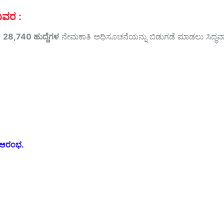
ಿವರ :
ಿ
28,740 ಹುದ್ದೆಗಳ
ನೇಮಕಾತಿ ಅಧಿಸೂಚನೆಯನ್ನು ಬಿಡುಗಡೆ ಮಾಡಲು ಸಿದ್ಧವಾಗ
ಕೆ ಆರಂಭ.