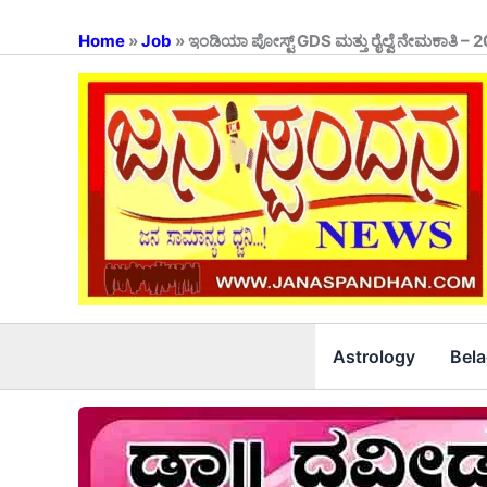
Skip
to
Home
»
Job
»
ಇಂಡಿಯಾ ಪೋಸ್ಟ್ GDS ಮತ್ತು ರೈಲ್ವೆ ನೇಮಕಾತಿ – 2
content
Astrology
Bel