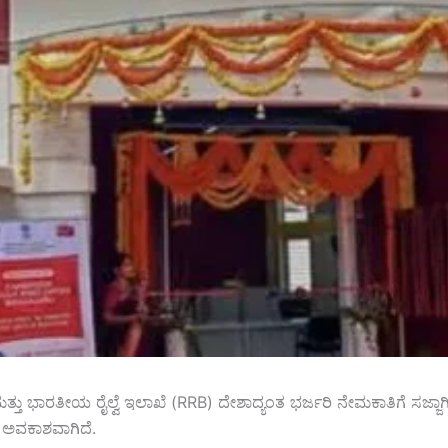
ು ಭಾರತೀಯ ರೈಲ್ವೆ ಇಲಾಖೆ (RRB) ದೇಶಾದ್ಯಂತ ಭರ್ಜರಿ ನೇಮಕಾತಿಗೆ ಸಜ್ಜಾ
ಮ ಅವಕಾಶವಾಗಿದೆ.