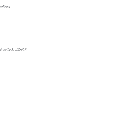
ರಬೇಕು
ೋಮಿತಿ ಸಡಿಲಿಕೆ.