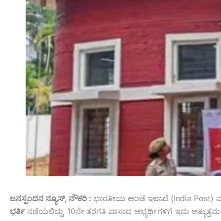
ಜನಸ್ಪಂದನ ನ್ಯೂಸ್‌, ನೌಕರಿ :
ಭಾರತೀಯ ಅಂಚೆ ಇಲಾಖೆ (India Post) ಮತ್ತ
ಭರ್ತಿ
ನಡೆಯಲಿದ್ದು, 10ನೇ ತರಗತಿ ಪಾಸಾದ ಅಭ್ಯರ್ಥಿಗಳಿಗೆ ಇದು ಅತ್ಯುತ್ತ