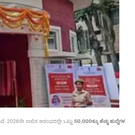
ಗಿವೆ. 2026ನೇ ಸಾಲಿನ ಆರಂಭದಲ್ಲೇ ಒಟ್ಟು
50,000ಕ್ಕೂ ಹೆಚ್ಚು ಹುದ್ದೆಗಳ