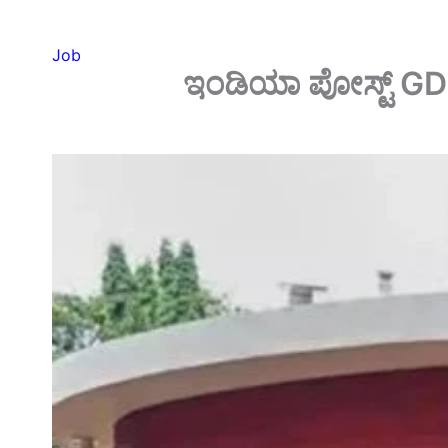
Job
ಇಂಡಿಯಾ ಪೋಸ್ಟ್ GDS 