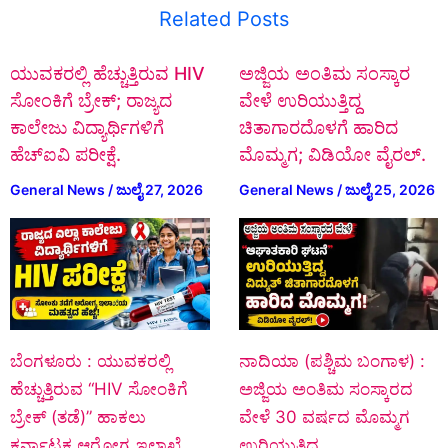
Related Posts
ಯುವಕರಲ್ಲಿ ಹೆಚ್ಚುತ್ತಿರುವ HIV
ಅಜ್ಜಿಯ ಅಂತಿಮ ಸಂಸ್ಕಾರ
ಸೋಂಕಿಗೆ ಬ್ರೇಕ್; ರಾಜ್ಯದ
ವೇಳೆ ಉರಿಯುತ್ತಿದ್ದ
ಕಾಲೇಜು ವಿದ್ಯಾರ್ಥಿಗಳಿಗೆ
ಚಿತಾಗಾರದೊಳಗೆ ಹಾರಿದ
ಹೆಚ್‌ಐವಿ ಪರೀಕ್ಷೆ.
ಮೊಮ್ಮಗ; ವಿಡಿಯೋ ವೈರಲ್.
General News
/
ಜುಲೈ 27, 2026
General News
/
ಜುಲೈ 25, 2026
ಬೆಂಗಳೂರು : ಯುವಕರಲ್ಲಿ
ನಾದಿಯಾ (ಪಶ್ಚಿಮ ಬಂಗಾಳ) :
ಹೆಚ್ಚುತ್ತಿರುವ “HIV ಸೋಂಕಿಗೆ
ಅಜ್ಜಿಯ ಅಂತಿಮ ಸಂಸ್ಕಾರದ
ಬ್ರೇಕ್ (ತಡೆ)” ಹಾಕಲು
ವೇಳೆ 30 ವರ್ಷದ ಮೊಮ್ಮಗ
ಕರ್ನಾಟಕ ಆರೋಗ್ಯ ಇಲಾಖೆ…
ಉರಿಯುತ್ತಿದ್ದ…