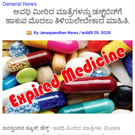
General News
ಅವಧಿ ಮೀರಿದ ಮಾತ್ರೆಗಳನ್ನು ಡಸ್ಟ್‌ಬಿನ್‌ಗೆ
ಹಾಕುವ ಮೊದಲು ತಿಳಿಯಲೇಬೇಕಾದ ಮಾಹಿತಿ.
By
Janaspandhan News
/
ಜನವರಿ 29, 2026
ಜನಸ್ಪಂದನ ನ್ಯೂಸ್‌, ಡೆಸ್ಕ್‌ :
ಅವಧಿ ಮೀರಿದ ಮಾತ್ರೆಗಳು (Expire