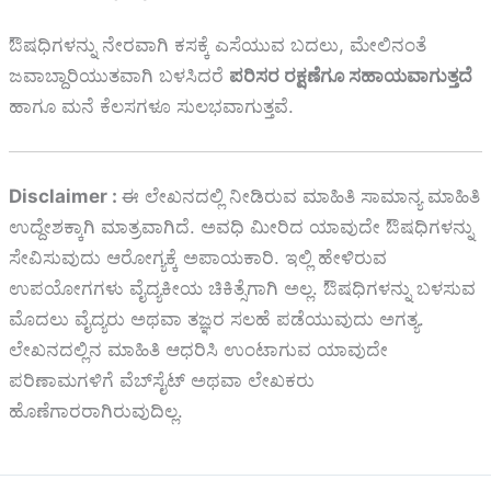
ಔಷಧಿಗಳನ್ನು ನೇರವಾಗಿ ಕಸಕ್ಕೆ ಎಸೆಯುವ ಬದಲು, ಮೇಲಿನಂತೆ
ಜವಾಬ್ದಾರಿಯುತವಾಗಿ ಬಳಸಿದರೆ
ಪರಿಸರ ರಕ್ಷಣೆಗೂ ಸಹಾಯವಾಗುತ್ತದೆ
ಹಾಗೂ ಮನೆ ಕೆಲಸಗಳೂ ಸುಲಭವಾಗುತ್ತವೆ.
Disclaimer :
ಈ ಲೇಖನದಲ್ಲಿ ನೀಡಿರುವ ಮಾಹಿತಿ ಸಾಮಾನ್ಯ ಮಾಹಿತಿ
ಉದ್ದೇಶಕ್ಕಾಗಿ ಮಾತ್ರವಾಗಿದೆ. ಅವಧಿ ಮೀರಿದ ಯಾವುದೇ ಔಷಧಿಗಳನ್ನು
ಸೇವಿಸುವುದು ಆರೋಗ್ಯಕ್ಕೆ ಅಪಾಯಕಾರಿ. ಇಲ್ಲಿ ಹೇಳಿರುವ
ಉಪಯೋಗಗಳು ವೈದ್ಯಕೀಯ ಚಿಕಿತ್ಸೆಗಾಗಿ ಅಲ್ಲ. ಔಷಧಿಗಳನ್ನು ಬಳಸುವ
ಮೊದಲು ವೈದ್ಯರು ಅಥವಾ ತಜ್ಞರ ಸಲಹೆ ಪಡೆಯುವುದು ಅಗತ್ಯ.
ಲೇಖನದಲ್ಲಿನ ಮಾಹಿತಿ ಆಧರಿಸಿ ಉಂಟಾಗುವ ಯಾವುದೇ
ಪರಿಣಾಮಗಳಿಗೆ ವೆಬ್‌ಸೈಟ್ ಅಥವಾ ಲೇಖಕರು
ಹೊಣೆಗಾರರಾಗಿರುವುದಿಲ್ಲ.