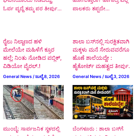
ಘಟನೆಯೊಂದು ನಡೆದಿದ್ದು,
ಹೋಗುತ್ತಾರಾ? ಹಾಗಾದ್ರೆ ಎಲ್ಲ
ಓರ್ವ ವೃದ್ದೆ ತಮ್ಮ ಪರ ತೀರ್ಪು…
ಪಾಲಕರು ತಪ್ಪದೇ…
ರೈಲು ನಿಲ್ದಾಣದ ಹಳಿ
ಶಾಲಾ ಬಸ್‌ನಲ್ಲಿ ಸುರಕ್ಷಿತವಾಗಿ
ಮೇಲೆಯೇ ಮಹಿಳೆಗೆ ಕ್ರೂರ
ಮಕ್ಕಳು ಮನೆ ಸೇರುವವರೆಗೂ
ಹಲ್ಲೆ; ನಿಂತು ನೋಡಿದ ಪಬ್ಲಿಕ್‌,
ಹೊಣೆ ಶಾಲೆಯದ್ದೇ :
ವಿಡಿಯೋ ವೈರಲ್.!
ಹೈಕೋರ್ಟ್ ಮಹತ್ವದ ತೀರ್ಪು.
General News
/
ಜುಲೈ 8, 2026
General News
/
ಜುಲೈ 3, 2026
ಮುಂಬೈ: ಸಾರ್ವಜನಿಕ ಸ್ಥಳದಲ್ಲಿ
ಬೆಂಗಳೂರು : ಶಾಲಾ ಬಸ್‌ಗೆ