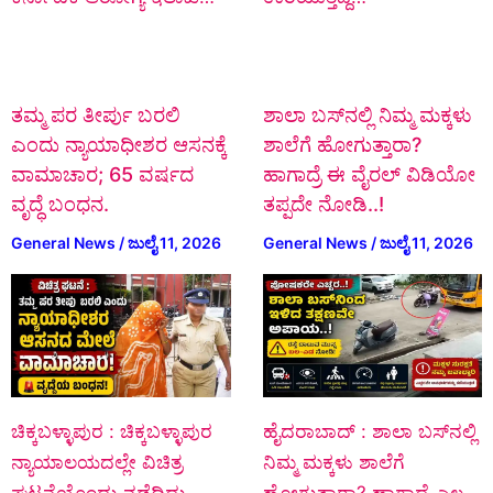
ತಮ್ಮ ಪರ ತೀರ್ಪು ಬರಲಿ
ಶಾಲಾ ಬಸ್‌ನಲ್ಲಿ ನಿಮ್ಮ ಮಕ್ಕಳು
ಎಂದು ನ್ಯಾಯಾಧೀಶರ ಆಸನಕ್ಕೆ
ಶಾಲೆಗೆ ಹೋಗುತ್ತಾರಾ?
ವಾಮಾಚಾರ; 65 ವರ್ಷದ
ಹಾಗಾದ್ರೆ ಈ ವೈರಲ್ ವಿಡಿಯೋ
ವೃದ್ಧೆ ಬಂಧನ.
ತಪ್ಪದೇ ನೋಡಿ..!
General News
/
ಜುಲೈ 11, 2026
General News
/
ಜುಲೈ 11, 2026
ಚಿಕ್ಕಬಳ್ಳಾಪುರ : ಚಿಕ್ಕಬಳ್ಳಾಪುರ
ಹೈದರಾಬಾದ್ : ಶಾಲಾ ಬಸ್‌ನಲ್ಲಿ
ನ್ಯಾಯಾಲಯದಲ್ಲೇ ವಿಚಿತ್ರ
ನಿಮ್ಮ ಮಕ್ಕಳು ಶಾಲೆಗೆ