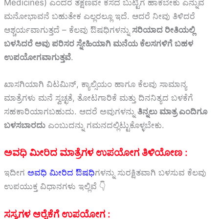
Medicines) ಎಂದರೆ ತಕ್ಷಣವೇ ಕಸದ ಬುಟ್ಟಿಗೆ ಹಾಕಬೇಕು ಎನ್ನುವ
ಮನೋಭಾವನೆ ಬಹುತೇಕ ಎಲ್ಲರಲ್ಲೂ ಇದೆ. ಆದರೆ ನೀವು ತಿಳಿದರೆ
ಆಶ್ಚರ್ಯವಾಗುತ್ತದೆ – ಕೆಲವು ಔಷಧಿಗಳನ್ನು
ಸರಿಯಾದ ರೀತಿಯಲ್ಲಿ
ಬಳಸಿದರೆ ಅವು ಪರಿಸರ ಸ್ನೇಹಿಯಾಗಿ ಮನೆಯ ಕೆಲಸಗಳಿಗೆ ಬಹಳ
ಉಪಯೋಗವಾಗುತ್ತವೆ
.
ಖಾಸಗಿಯಾಗಿ ವಿಟಮಿನ್, ಕ್ಯಾಲ್ಸಿಯಂ ಹಾಗೂ ಕೆಲವು ಸಾಮಾನ್ಯ
ಮಾತ್ರೆಗಳು ಮನೆ ಸ್ವಚ್ಛತೆ, ತೋಟಗಾರಿಕೆ ಮತ್ತು ದಿನನಿತ್ಯದ ಬಳಕೆಗೆ
ಸಹಕಾರಿಯಾಗಬಹುದು. ಆದರೆ ಅವುಗಳನ್ನು
ತಿನ್ನಲು ಮಾತ್ರ ಎಂದಿಗೂ
ಬಳಸಬಾರದು
ಎಂಬುದನ್ನು ಗಮನದಲ್ಲಿಟ್ಟುಕೊಳ್ಳಬೇಕು.
ಅವಧಿ ಮೀರಿದ ಮಾತ್ರೆಗಳ ಉಪಯೋಗ ತಿಳಿಯೋಣ :
ಇದೀಗ
ಅವಧಿ ಮೀರಿದ ಔಷಧಿ
ಗಳನ್ನು ಸುರಕ್ಷಿತವಾಗಿ ಬಳಸುವ ಕೆಲವು
ಉಪಯುಕ್ತ ವಿಧಾನಗಳು ಇಲ್ಲಿವೆ 👇
ಸಸ್ಯಗಳ ಆರೈಕೆಗೆ ಉಪಯೋಗ :