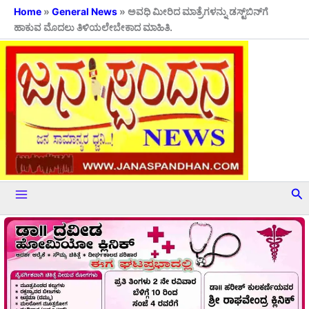
Skip
Home
»
General News
»
ಅವಧಿ ಮೀರಿದ ಮಾತ್ರೆಗಳನ್ನು ಡಸ್ಟ್‌ಬಿನ್‌ಗೆ
ಹಾಕುವ ಮೊದಲು ತಿಳಿಯಲೇಬೇಕಾದ ಮಾಹಿತಿ.
to
content
Se