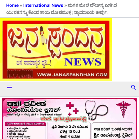
Skip
Home
»
International News
»
ಮಗಳ ಮೇಲೆ ದೌರ್ಜನ್ಯ ಎಸಗಿದ
ಯುವಕನನ್ನು ಕೊಂದ ತಾಯಿ ದೋಷಮುಕ್ತ ; ನ್ಯಾಯಾಲಯ ತೀರ್ಪು.
to
content
Se