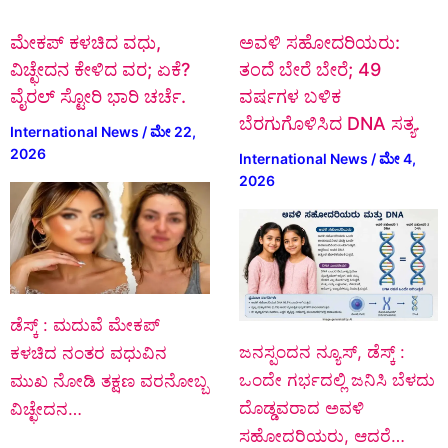
ಮೇಕಪ್ ಕಳಚಿದ ವಧು,
ಅವಳಿ ಸಹೋದರಿಯರು:
ವಿಚ್ಛೇದನ ಕೇಳಿದ ವರ; ಏಕೆ?
ತಂದೆ ಬೇರೆ ಬೇರೆ; 49
ವೈರಲ್ ಸ್ಟೋರಿ ಭಾರಿ ಚರ್ಚೆ.
ವರ್ಷಗಳ ಬಳಿಕ
ಬೆರಗುಗೊಳಿಸಿದ DNA ಸತ್ಯ.
International News
/
ಮೇ 22,
2026
International News
/
ಮೇ 4,
2026
ಡೆಸ್ಕ್‌ : ಮದುವೆ ಮೇಕಪ್
ಜನಸ್ಪಂದನ ನ್ಯೂಸ್‌, ಡೆಸ್ಕ್‌ :
ಕಳಚಿದ ನಂತರ ವಧುವಿನ
ಒಂದೇ ಗರ್ಭದಲ್ಲಿ ಜನಿಸಿ ಬೆಳದು
ಮುಖ ನೋಡಿ ತಕ್ಷಣ ವರನೋಬ್ಬ
ದೊಡ್ಡವರಾದ ಅವಳಿ
ವಿಚ್ಛೇದನ…
ಸಹೋದರಿಯರು, ಆದರೆ…