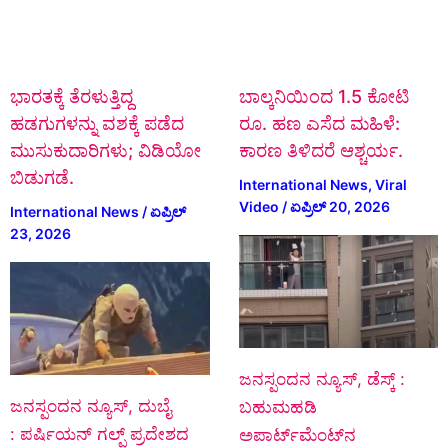
ಭಾರತಕ್ಕೆ ತೆರಳುತ್ತಿದ್ದ
ಬಾಲ್ಕನಿಯಿಂದ 1.5 ಕೋಟಿ
ಹಡಗುಗಳನ್ನು ವಶಕ್ಕೆ ಪಡೆದ
ರೂ. ಹಣ ಎಸೆದ ಮಹಿಳೆ:
ಮುಸುಕುದಾರಿಗಳು; ವಿಡಿಯೋ
ಕಾರಣ ತಿಳಿದರೆ ಆಶ್ಚರ್ಯ.
ಬಿಡುಗಡೆ.
International News
,
Viral
Video
/
ಏಪ್ರಿಲ್ 20, 2026
International News
/
ಏಪ್ರಿಲ್
23, 2026
ಜನಸ್ಪಂದನ ನ್ಯೂಸ್, ಡೆಸ್ಕ್ :
ಜನಸ್ಪಂದನ ನ್ಯೂಸ್‌, ದುಬೈ
ಬಹುಮಹಡಿ
: ಪರ್ಷಿಯನ್ ಗಲ್ಪ್ ಪ್ರದೇಶದ
ಅಪಾರ್ಟ್‌ಮೆಂಟ್‌ನ